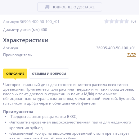
ПОДРОБНЕЕ О ДОСТАВКЕ
(0)
Артикул: 36905-400-50-100_z01
Диаметр диска (мм) 400
Характеристики
Артикул
36905-400-50-100_z01
Производитель
ЗУБР
ОПИСАНИЕ
ОТЗЫВЫ И ВОПРОСЫ
Чисторез - пильный диск для точного и чистого распила всех типов
древесины. Применяется для распила твердых и мягких пород дерева,
клеевых плит, древесно-стружечных плит и МДФ( в том числе
облицованных натуральным шпоном, меланиновой пленкой. бумагой.
пластиком и др.)фанеры и облицованной фанеры
Преимущества
-Твердосплавные резцы марки ВК8С,
-Автоматизированная высококачественная пайка для надежного
крепления зубьев,
-Закаленный корпус из высоколегированной стали препятствует
возникновению биений при работе,