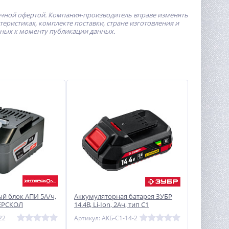
ичной офертой.
Компания-производитель
вправе изменять
ристиках, комплекте поставки, стране изготовления и
пных к моменту публикации данных.
й блок АПИ 5А/ч,
Аккумуляторная батарея ЗУБР
ТЕРСКОЛ
14.4В, Li-Ion, 2Ач, тип С1
22
Артикул: АКБ-С1-14-2