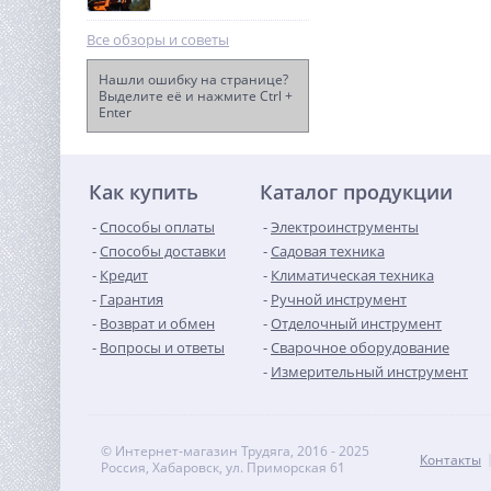
Все обзоры и советы
Нашли ошибку на странице?
Выделите её и нажмите Ctrl +
Enter
Дисковая пила акк.
Greenworks GD24CS, 24V,б/
щет,185х20мм, 4500 об/
15 990
мин, рез 63мм,1х4Ач,ЗУ
руб.
Как купить
Каталог продукции
Способы оплаты
Электроинструменты
Способы доставки
Садовая техника
Кредит
Климатическая техника
Гарантия
Ручной инструмент
Возврат и обмен
Отделочный инструмент
Вопросы и ответы
Сварочное оборудование
Измерительный инструмент
© Интернет-магазин Трудяга, 2016 - 2025
Контакты
Россия, Хабаровск, ул. Приморская 61