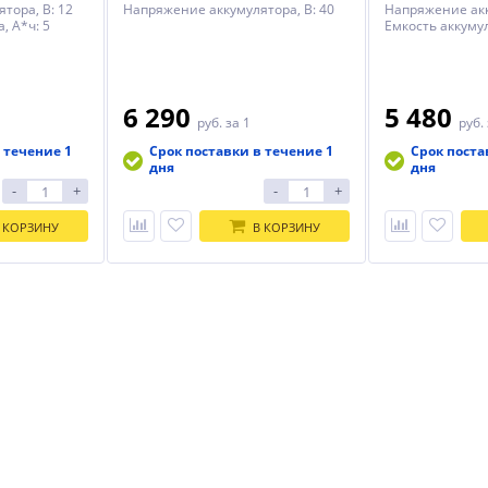
тора, В: 12
Напряжение аккумулятора, В: 40
Напряжение акк
, А*ч: 5
Емкость аккумул
6 290
5 480
руб.
за 1
руб.
 течение 1
Срок поставки в течение 1
Срок поста
дня
дня
-
+
-
+
 КОРЗИНУ
В КОРЗИНУ