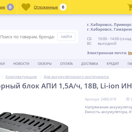
0
0
ние
Отложенные
г. Хабаровск, Приморс
г. Хабаровск, Гамарни
СБ 10:00 - 14:00 (склад
ВС выходной
Электронная почта:
i
ДКИ
НОВОСТИ
ОБЗОРЫ
ОПЛАТА
ДОСТАВКА
КРЕДИТ
ГА
Комплектующие
Для аккумуляторного инструмента
рный блок АПИ 1,5А/ч, 18В, Li-ion 
Артикул: 2400.019
Напряжение аккумулятора
Емкость аккумулятора, А*