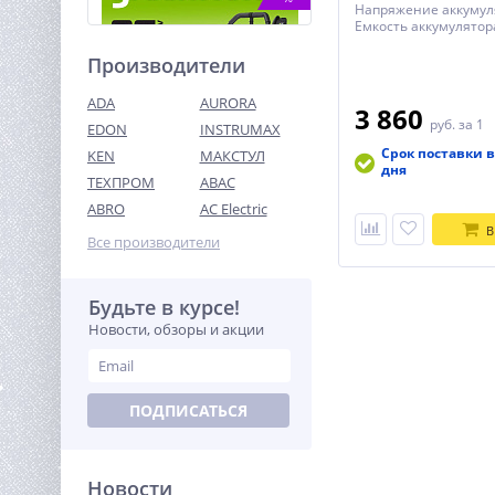
Напряжение аккумуля
Емкость аккумулятора
Производители
ADA
AURORA
3 860
руб.
за 1
EDON
INSTRUMAX
Срок поставки в
KEN
МАКСТУЛ
дня
ТЕХПРОМ
ABAC
Электрическая мойка
высокого давления
ABRO
AC Electric
Greenworks 1800 Вт, 140
В
13 990
бар 5106707
Все производители
руб.
Будьте в курсе!
%
Новости, обзоры и акции
ПОДПИСАТЬСЯ
Новости
Виброплита TOR T-50 LCT