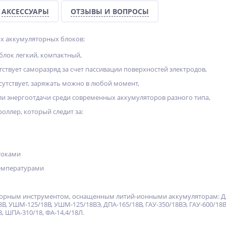
АКСЕССУАРЫ
ОТЗЫВЫ И ВОПРОСЫ
х аккумуляторных блоков:
ок легкий, компактный,
твует саморазряд за счет пассивации поверхностей электродов,
тствует, заряжать можно в любой момент,
 энергоотдачи среди современных аккумуляторов разного типа,
ллер, который следит за:
токами
температурами
орным инструментом, оснащенным литий-ионными аккумуляторам: ДА-18
8В, УШМ-125/18В, УШМ-125/18ВЭ, ДПА-165/18В, ГАУ-350/18ВЭ, ГАУ-600/1
, ШПА-310/18, ФА-14,4/18Л.