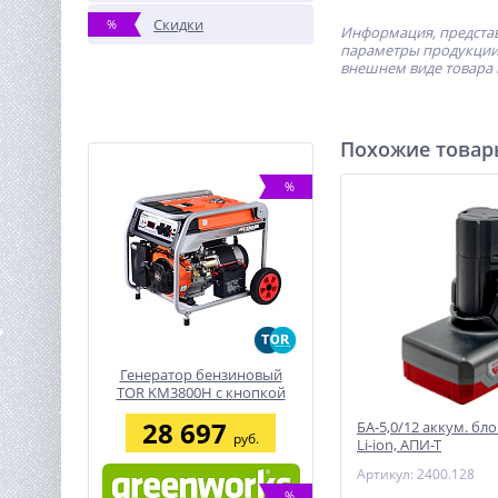
Скидки
%
Информация, представ
параметры продукции 
внешнем виде товара 
Похожие това
%
Генератор бензиновый
TOR KM3800H с кнопкой
запуска и колесами
28 697
БА-5,0/12 аккум. блок
руб.
Li-ion, АПИ-Т
Артикул: 2400.128
%