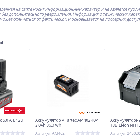
ленная на сайте носит информационный характер и не является публ
без дополнительного уведомления. Информация о технических характе
может отличаться от фактической и основывается на последних досту
ры
 5,0 Ач, 12В,
Аккумулятор Villartec AM402 40V
Аккумуляторны
2.0Ah 36,0 Wh
18В, Li-ion ИН
Артикул: AM402
Артикул: 2400.0