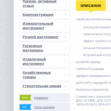
Туризм, активный
отдых
ОПИСАНИЕ
Комплектующие
Свойства литий-ионны
Измерительный
· аккумуляторный бл
инструмент
· практически отсутс
Ручной инструмент
· эффект памяти отсу
Расходные
· лучшие показатели
материалы
· встроенный контро
Отделочный
уровнем заряда
инструмент
глубиной разряда
Хозяйственные
зарядно-разрядными 
товары
рабочей и зарядной 
Строительная химия
балансом элементов.
Совместим с акумулят
Новинки
NEW
ДАУ-13/18ВК, ДАУ-13/1
МПА-65/18Л2, ВПА-6/18
Хиты продаж
ХИТ