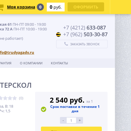
0
Моя корзина
0
ОФОРМИТЬ
руб.
кая 61
ПН-ПТ 09:00 - 19:00
+7 (4212)
633-087
ка 72 А
ПН-ПТ 10:00 - 19:00
+7 (962)
503-30-87
 не работает)
ЗАКАЗАТЬ ЗВОНОК
nfo@trudyagadv.ru
РАНТИЯ
О КОМПАНИИ
КОНТАКТЫ
ИНТЕРСКОЛ
2 540 руб.
(0)
за 1
, В: 18
Срок поставки в течение 1
ч: 1,5
дня
-
+