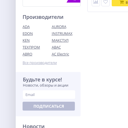
В
Производители
ADA
AURORA
EDON
INSTRUMAX
KEN
МАКСТУЛ
ТЕХПРОМ
ABAC
Мотопомпа бензиновая
для чистой воды TOR
ABRO
AC Electric
KM80CX
15 230
Все производители
руб.
Будьте в курсе!
%
Новости, обзоры и акции
ПОДПИСАТЬСЯ
Новости
Цепная пила