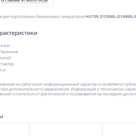
ре для портативных бензиновых генераторов
HUTER DY2500L-DY4000L/
арактеристики
Huter
Германия
Китай
стартер
1 кг
ленная на сайте носит информационный характер и не является публ
без дополнительного уведомления. Информация о технических характе
может отличаться от фактической и основывается на последних досту
ры