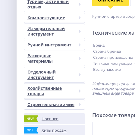
Туризм, активный
отдых
Ручной стартер в сбо
Комплектующие
Измерительный
Технические х
инструмент
Ручной инструмент
Бренд
Страна бренда
Расходные
Страна производства
материалы
Тип комплектующих
Вес в упаковке
Отделочный
инструмент
Информация, представ
Хозяйственные
параметры продукции 
внешнем виде товара 
товары
Строительная химия
Похожие това
Новинки
NEW
Хиты продаж
ХИТ