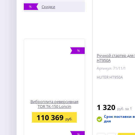
Скидки
%
%
Ручной стартер для
HT950A
Артикул: 71/11/1
HUTER HT950A
Виброплита реверсивная
1 320
TOR TK-150 Loncin
руб.
за 1
110 369
Срок поставки в
руб.
дня
%