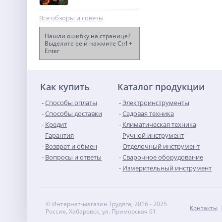
Все обзоры и советы
Нашли ошибку на странице?
Выделите её и нажмите Ctrl +
Enter
Бетоносмеситель TOR 120
л
21 209
руб.
Как купить
Каталог продукции
Способы оплаты
Электроинструменты
Способы доставки
Садовая техника
Кредит
Климатическая техника
Гарантия
Ручной инструмент
Возврат и обмен
Отделочный инструмент
Вопросы и ответы
Сварочное оборудование
Измерительный инструмент
© Интернет-магазин Трудяга, 2016 - 2025
Контакты
Россия, Хабаровск, ул. Приморская 61