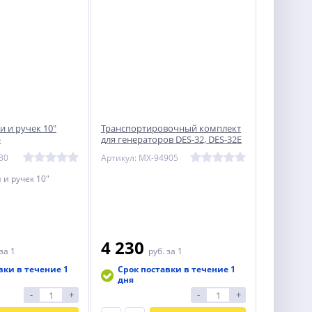
 и ручек 10"
Транспортировочный комплект
)
для генераторов DES-32, DES-32E
Denzel
30
Артикул: MX-94905
 и ручек 10"
4 230
за 1
руб.
за 1
вки в течение 1
Срок поставки в течение 1
дня
-
+
-
+