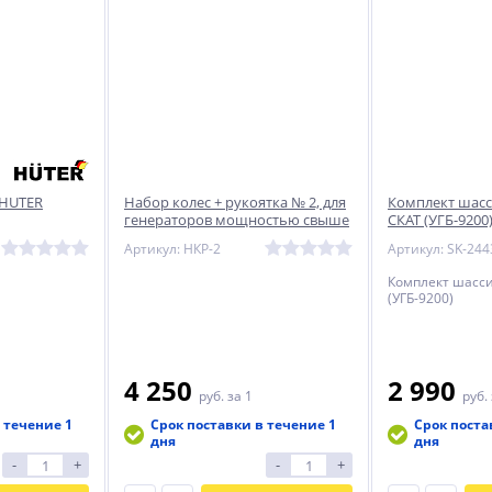
 HUTER
Набор колес + рукоятка № 2, для
Комплект шасси
генераторов мощностью свыше
СКАТ (УГБ-9200
4000 Вт, ЗУБР
Артикул: НКР-2
Артикул: SK-244
Комплект шасси
(УГБ-9200)
4 250
2 990
руб.
за 1
руб.
 течение 1
Срок поставки в течение 1
Срок поста
дня
дня
-
+
-
+