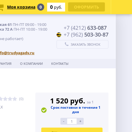
0
Моя корзина
0
ОФОРМИТЬ
руб.
кая 61
ПН-ПТ 09:00 - 19:00
+7 (4212)
633-087
ка 72 А
ПН-ПТ 10:00 - 19:00
+7 (962)
503-30-87
 не работает)
ЗАКАЗАТЬ ЗВОНОК
nfo@trudyagadv.ru
РАНТИЯ
О КОМПАНИИ
КОНТАКТЫ
1 520 руб.
(0)
за 1
LX
Срок поставки в течение 1
дня
-
+