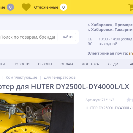
0
0
ние
Отложенные
г. Хабаровск, Приморс
г. Хабаровск, Гамарни
СБ 10:00 - 14:00 (склад
ВС выходной
Электронная почта:
i
ДКИ
НОВОСТИ
ОБЗОРЫ
ОПЛАТА
ДОСТАВКА
КРЕДИТ
ГА
Комплектующие
Для генераторов
ртер для HUTER DY2500L-DY4000L/LX
Артикул: 71/11/2
HUTER DY2500L-DY4000L/