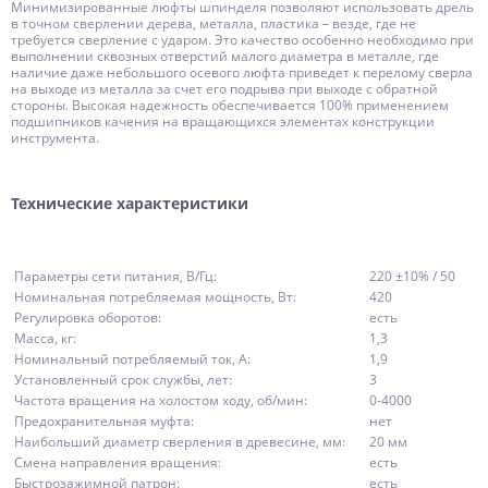
Минимизированные люфты шпинделя позволяют использовать дрель
в точном сверлении дерева, металла, пластика – везде, где не
требуется сверление с ударом. Это качество особенно необходимо при
выполнении сквозных отверстий малого диаметра в металле, где
наличие даже небольшого осевого люфта приведет к перелому сверла
на выходе из металла за счет его подрыва при выходе с обратной
стороны. Высокая надежность обеспечивается 100% применением
подшипников качения на вращающихся элементах конструкции
инструмента.
Технические характеристики
Параметры сети питания, В/Гц:
220 ±10% / 50
Номинальная потребляемая мощность, Вт:
420
Регулировка оборотов:
есть
Масса, кг:
1,3
Номинальный потребляемый ток, А:
1,9
Установленный срок службы, лет:
3
Частота вращения на холостом ходу, об/мин:
0-4000
Предохранительная муфта:
нет
Наибольший диаметр сверления в древесине, мм:
20 мм
Смена направления вращения:
есть
Быстрозажимной патрон:
есть