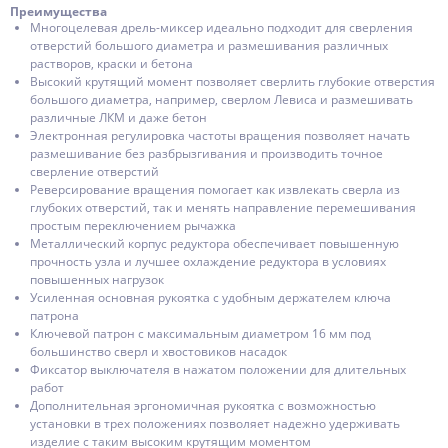
Преимущества
Многоцелевая дрель-миксер идеально подходит для сверления
отверстий большого диаметра и размешивания различных
растворов, краски и бетона
Высокий крутящий момент позволяет сверлить глубокие отверстия
большого диаметра, например, сверлом Левиса и размешивать
различные ЛКМ и даже бетон
Электронная регулировка частоты вращения позволяет начать
размешивание без разбрызгивания и производить точное
сверление отверстий
Реверсирование вращения помогает как извлекать сверла из
глубоких отверстий, так и менять направление перемешивания
простым переключением рычажка
Металлический корпус редуктора обеспечивает повышенную
прочность узла и лучшее охлаждение редуктора в условиях
повышенных нагрузок
Усиленная основная рукоятка с удобным держателем ключа
патрона
Ключевой патрон с максимальным диаметром 16 мм под
большинство сверл и хвостовиков насадок
Фиксатор выключателя в нажатом положении для длительных
работ
Дополнительная эргономичная рукоятка с возможностью
установки в трех положениях позволяет надежно удерживать
изделие с таким высоким крутящим моментом