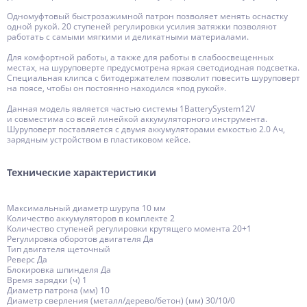
Одномуфтовый быстрозажимной патрон позволяет менять оснастку
одной рукой. 20 ступеней регулировки усилия затяжки позволяют
работать с самыми мягкими и деликатными материалами.
Для комфортной работы, а также для работы в слабоосвещенных
местах, на шуруповерте предусмотрена яркая светодиодная подсветка.
Специальная клипса с битодержателем позволит повесить шуруповерт
на поясе, чтобы он постоянно находился «под рукой».
Данная модель является частью системы 1BatterySystem12V
и совместима со всей линейкой аккумуляторного инструмента.
Шуруповерт поставляется с двумя аккумуляторами емкостью 2.0 Ач,
зарядным устройством в пластиковом кейсе.
Технические характеристики
Максимальный диаметр шурупа 10 мм
Количество аккумуляторов в комплекте 2
Количество ступеней регулировки крутящего момента 20+1
Регулировка оборотов двигателя Да
Тип двигателя щеточный
Реверс Да
Блокировка шпинделя Да
Время зарядки (ч) 1
Диаметр патрона (мм) 10
Диаметр сверления (металл/дерево/бетон) (мм) 30/10/0