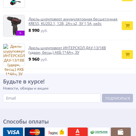
Дрель-шуруповерт аккумуляторная бесщеточная
KRESS, KU202.1, 12В, 2Ач x2, ЗУ 1,5А, кейс
8 990
руб.
%
Дрель-шуруповерт ИНТЕРСКОЛ ДАУ-13/18В
(ударн, бесщ.) АКБ 1*4Ач, ЗУ
9 960
руб.
Будьте в курсе!
Новости, обзоры и акции
ПОДПИСАТЬСЯ
Способы оплаты