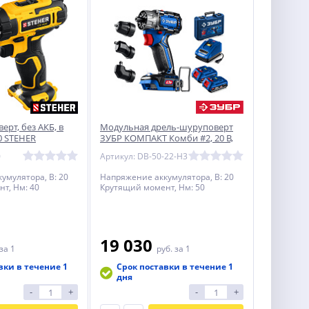
рт, без АКБ, в
Модульная дрель-шуруповерт
0 STEHER
ЗУБР КОМПАКТ Комби #2, 20 В,
50 Н·м, 2 АКБ LMS (2 А·ч)
0
Артикул: DB-50-22-H3
умулятора, В: 20
Напряжение аккумулятора, В: 20
т, Нм: 40
Крутящий момент, Нм: 50
19 030
за 1
руб.
за 1
вки в течение 1
Срок поставки в течение 1
дня
-
+
-
+