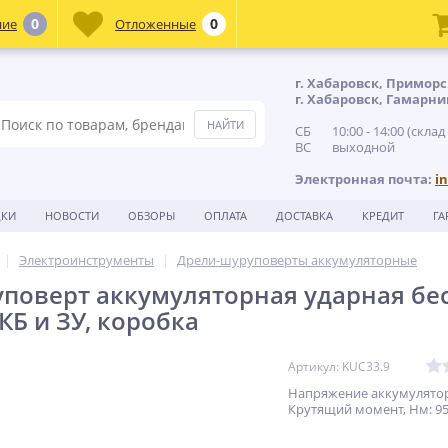
0
0
ние
Отложенные
г. Хабаровск, Приморс
г. Хабаровск, Гамарни
СБ 10:00 - 14:00 (склад
ВС выходной
Электронная почта:
i
ДКИ
НОВОСТИ
ОБЗОРЫ
ОПЛАТА
ДОСТАВКА
КРЕДИТ
ГА
Электроинструменты
Дрели-шуруповерты аккумуляторные
поверт аккумуляторная ударная бес
КБ и ЗУ, коробка
Артикул: KUC33.9
Напряжение аккумулятора
Крутящий момент, Нм: 9