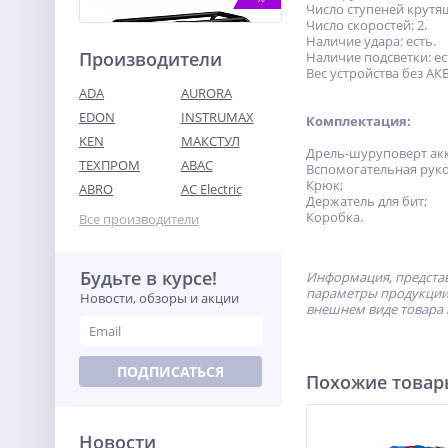
Число ступеней крутя
Число скоростей: 2.
Наличие удара: есть.
Производители
Наличие подсветки: ес
Вес устройства без АКБ:
ADA
AURORA
EDON
INSTRUMAX
Комплектация:
KEN
МАКСТУЛ
Дрель-шуруповерт акк
ТЕХПРОМ
ABAC
Электрогенератор
Вспомогательная руко
бензиновый DY3.0A Huter
Крюк;
ABRO
AC Electric
Держатель для бит;
22 350
Коробка.
Все производители
руб.
Будьте в курсе!
%
Информация, представ
параметры продукции 
Новости, обзоры и акции
внешнем виде товара 
ПОДПИСАТЬСЯ
Похожие това
Новости
Бензопила Huter BS-2800M