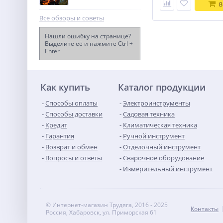
В
Все обзоры и советы
Нашли ошибку на странице?
Выделите её и нажмите Ctrl +
Enter
Генератор бензиновый
TOR KM2500H
22 135
руб.
Как купить
Каталог продукции
Способы оплаты
Электроинструменты
Способы доставки
Садовая техника
Кредит
Климатическая техника
Гарантия
Ручной инструмент
Возврат и обмен
Отделочный инструмент
Вопросы и ответы
Сварочное оборудование
Измерительный инструмент
© Интернет-магазин Трудяга, 2016 - 2025
Контакты
Россия, Хабаровск, ул. Приморская 61