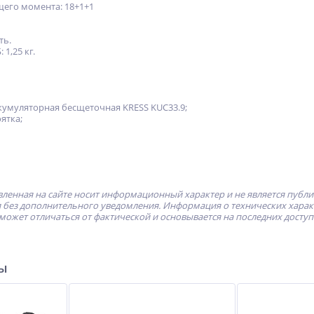
щего момента: 18+1+1
ть.
 1,25 кг.
умуляторная бесщеточная KRESS KUС33.9;
ятка;
ленная на сайте носит информационный характер и не является публ
без дополнительного уведомления. Информация о технических характе
может отличаться от фактической и основывается на последних досту
ры