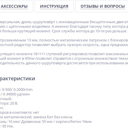
АКСЕССУАРЫ
ИНСТРУКЦИЯ
ОТЗЫВЫ И ВОПРОСЫ
иверсальная, дрель-шуруповёрт c инновационным бесщеточным двигат
нию с щеточными моделями. А именно благодаря такому типу мотора 
% больше крутящий момент. Срок службы мотора до 10-ти раз дольше.
трозажимным 13 мм, полностью металлическим патроном с блокиров
ростной редуктор позволяет выбрать нужную скорость, одна предназнач
утящего момента 18+1+1 ступеней регулировки) позволит максималь
ий момент в 95Нм позволит справится с огромным множеством тяжел
дительность данного шуруповерта достигается при использовании ак
арактеристики
 0-500/ 0-2000/min
 / 0-34000 уд/мин
точный.
ора: 20 В.
on.
оров в комплекте: нет
мм металлический, замена бит без ключа
аль: 16 мм/ Древесина: 55 мм / кирпич/бетон 16мм
 95 Нм.