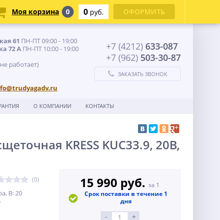
0
Моя корзина
0
ОФОРМИТЬ
руб.
кая 61
ПН-ПТ 09:00 - 19:00
+7 (4212)
633-087
ка 72 А
ПН-ПТ 10:00 - 19:00
+7 (962)
503-30-87
 не работает)
ЗАКАЗАТЬ ЗВОНОК
nfo@trudyagadv.ru
РАНТИЯ
О КОМПАНИИ
КОНТАКТЫ
щеточная KRESS KUC33.9, 20В,
15 990 руб.
(0)
за 1
, В: 20
Срок поставки в течение 1
5
дня
-
+