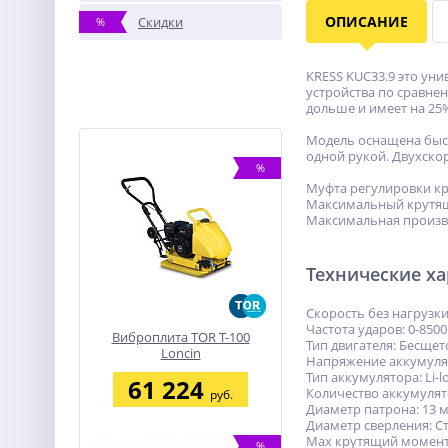
ОПИСАНИЕ
Скидки
%
KRESS KUC33.9 это ун
устройства по сравне
дольше и имеет на 25
Модель оснащена быс
одной рукой. Двухско
%
Муфта регулировки кр
Максимальный крутящ
Максимальная произво
Технические х
Скорость без нагрузки:
Частота ударов: 0-8500
Виброплита TOR T-100
Тип двигателя: Бесще
Loncin
Напряжение аккумулят
Тип аккумулятора: Li-l
61 224
Количество аккумулят
руб.
Диаметр патрона: 13 
Диаметр сверления: Ст
Max крутящий момент:
%