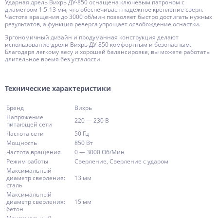
Ударная дрель Вихрь ДУ-850 оснащена ключевым патроном с
диаметром 1.5-13 мм, что обеспечивает надежное крепление сверл.
Частота вращения до 3000 об/мин позволяет быстро достигать нужных
результатов, а функция реверса упрощает освобождение оснастки.
Эргономичный дизайн и продуманная конструкция делают
использование дрели Вихрь ДУ-850 комфортным и безопасным.
Благодаря легкому весу и хорошей балансировке, вы можете работать
длительное время без усталости.
Технические характеристики
Бренд
Вихрь
Напряжение
220 — 230 В
питающей сети
Частота сети
50 Гц
Мощность
850 Вт
Частота вращения
0 — 3000 Об/Мин
Режим работы
Сверление, Сверление с ударом
Максимальный
диаметр сверления:
13 мм
сталь
Максимальный
диаметр сверления:
15 мм
бетон