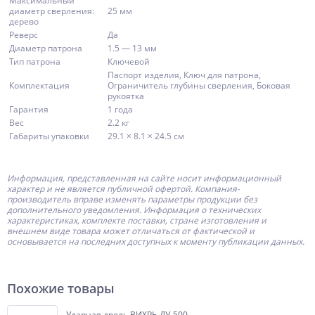
Максимальный
диаметр сверления:
25 мм
дерево
Реверс
Да
Диаметр патрона
1.5 — 13 мм
Тип патрона
Ключевой
Паспорт изделия, Ключ для патрона,
Комплектация
Ограничитель глубины сверления, Боковая
рукоятка
Гарантия
1 года
Вес
2.2 кг
Габариты упаковки
29.1 × 8.1 × 24.5 см
Информация, представленная на сайте носит информационный
характер и не является публичной офертой.
Компания-
производитель
вправе изменять параметры продукции без
дополнительного уведомления. Информация о технических
характеристиках, комплекте поставки, стране изготовления и
внешнем виде товара может отличаться от фактической и
основывается на последних доступных к моменту публикации данных.
Похожие товары
Ударная дрель ВИХРЬ ДУ-500