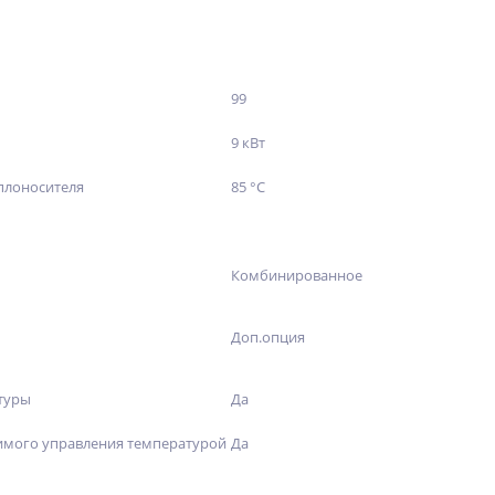
99
9 кВт
плоносителя
85 °С
Комбинированное
Доп.опция
туры
Да
имого управления температурой
Да