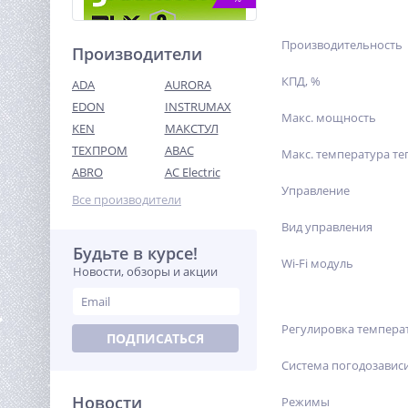
Производительность
Производители
КПД, %
ADA
AURORA
EDON
INSTRUMAX
Макс. мощность
KEN
МАКСТУЛ
ТЕХПРОМ
ABAC
Пистолет для герметиков
Макс. температура те
акк. G24CAU, 24V, макс 310
ABRO
AC Electric
мл, 1400–2900Н,1-10 мм/с, c
Управление
14 990
1хАКБ 2Ач и ЗУ
Все производители
руб.
Вид управления
Будьте в курсе!
%
Wi-Fi модуль
Новости, обзоры и акции
Регулировка темпера
ПОДПИСАТЬСЯ
Система погодозавис
Новости
Режимы
Циркуляционный насос