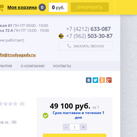
0
Моя корзина
0
ОФОРМИТЬ
руб.
кая 61
ПН-ПТ 09:00 - 19:00
+7 (4212)
633-087
ка 72 А
ПН-ПТ 10:00 - 19:00
+7 (962)
503-30-87
 не работает)
ЗАКАЗАТЬ ЗВОНОК
nfo@trudyagadv.ru
РАНТИЯ
О КОМПАНИИ
КОНТАКТЫ
49 100 руб.
(0)
за 1
Срок поставки в течение 1
дня
. м. : 90
-
+