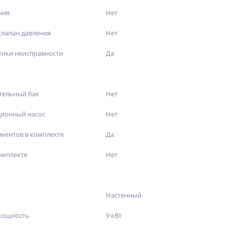
ния
Нет
лапан давления
Нет
тики неисправности
Да
тельный бак
Нет
ционный насос
Нет
ментов в комплекте
Да
омплекте
Нет
Настенный
мощность
9 кВт