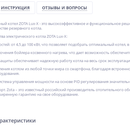
ИНСТРУКЦИЯ
ОТЗЫВЫ И ВОПРОСЫ
ный котел ZOTA Lux-X - это высокоэффективное и функциональное реш
естве резервного котла.
а электрического котла ZOTA Lux-X:
тей: от 4,5 до 100 кВт, что позволяет подобрать оптимальный котел, 
ючения бойлера косвенного нагрева, что дает возможность обеспечи
защиты обеспечивает надежную работу котла на весь срок эксплуатаци
ления котлом из любой точки мира со смартфона, благодаря встроен
рудования.
система управления мощности на основе PID регулирования значитель
орт. Zota – это известный российский производитель отопительного о
ширенную гарантию на свое оборудование.
арактеристики