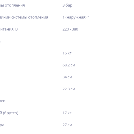
мы отопления
3 бар
линии системы отопления
1 (наружная) "
итания, В
220 - 380
а
16 кг
68.2 см
34 см
22.3 см
вки
й (брутто)
17 кг
ара
27 см