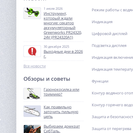
ВИХРЬ ЦН-32-6 ПРОФ
1 июля 2026
Режим работы с водян
2 990
Инструмент,
руб.
который ждали
Индикация
многие: секатор
аккумуляторный
%
Greenworks PR24320,
Цифровой дисплей
24V (PR24320A1)
Подсветка дисплея
30 декабря 2025
Выходные дни в 2026
г.
Индикация включени
Все новости
Индикация температу
Обзоры и советы
Функции
Торцовочная пила Вихрь
ПТ-255А
Газонокосилка или
Контур водяного ото
триммер?
19 990
руб.
Контур горячего вод
Как правильно
заточить пильную
%
цепь
Защита и безопаснос
Выбираем домкрат
Защита от перегрева
СибТаль.