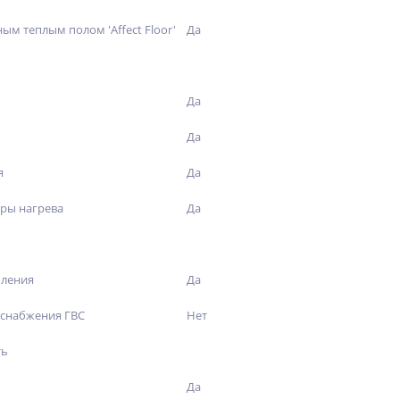
ым теплым полом 'Affect Floor'
Да
Да
Да
я
Да
ры нагрева
Да
пления
Да
оснабжения ГВС
Нет
ть
Да