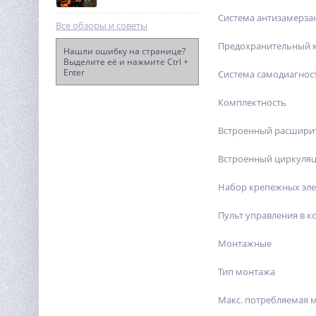
Система антизамерза
Все обзоры и советы
Предохранительный к
Нашли ошибку на странице?
Выделите её и нажмите Ctrl +
Enter
Лобзик KRESS, KU462,
Система самодиагнос
650Вт, коробка
Комплектность
7 790
руб.
Встроенный расшири
Встроенный циркуля
Набор крепежных эле
Пульт управления в к
Монтажные
Тип монтажа
Макс. потребляемая 