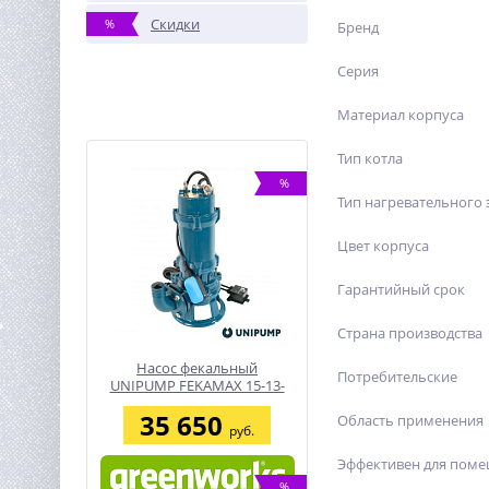
Скидки
%
Бренд
Серия
Материал корпуса
Тип котла
%
Тип нагревательного 
Цвет корпуса
Гарантийный срок
Страна производства
Насос фекальный
Потребительские
UNIPUMP FEKAMAX 15-13-
1,5
35 650
Область применения
руб.
Эффективен для поме
%