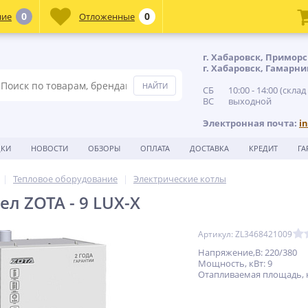
0
0
ние
Отложенные
г. Хабаровск, Приморс
г. Хабаровск, Гамарни
СБ 10:00 - 14:00 (склад
ВС выходной
Электронная почта:
i
ДКИ
НОВОСТИ
ОБЗОРЫ
ОПЛАТА
ДОСТАВКА
КРЕДИТ
ГА
Тепловое оборудование
Электрические котлы
л ZOTA - 9 LUX-X
Артикул: ZL3468421009
Напряжение,В: 220/380
Мощность, кВт: 9
Отапливаемая площадь, кв