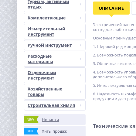
Туризм, активный
отдых
ОПИСАНИЕ
Комплектующие
Электрический настен
Измерительный
коттеджах, либо в кач
инструмент
Основные преимуществ
Ручной инструмент
1. Широкий ряд мощнос
2. Возможность подкл
Расходные
материалы
3. Обширная система 
4. Возможность управ
Отделочный
дополнительного обо
инструмент
5. Интеллектуальная 
Хозяйственные
6. Надежность и комф
товары
продукции и дает рас
Строительная химия
Новинки
NEW
Технические х
Хиты продаж
ХИТ