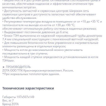
• Бюджетность и доступная цена: Оптимальное соотношение цены и
качества, обеспечивая надежное и эффективное отопление при
минимальных затратах.
• Доступность запчастей и сервисных центров: Широкая сеть
сервисных центров и доступность запасных частей обеспечивают
удобство обслуживания.
• Регулировка температуры воздуха в помещении от от +10 до +35 °С и
теплоносителя на выходе из котла от +30 до +90 °С;
обеспечивают оптимальную работу системы в заданных режимах;
• Выдерживает постоянное давление до 6 атм;
• Блоки ТЭН выполнены из надежной нержавеющей трубы диаметром
7,4 мм специальной конструкции с пониженной ваттной нагрузкой;
• Для повышения безопасности блок управления и нагревательные
элементы размещены в отдельных корпусах;
• Мощность котла до максимальной можно увеличивать
последовательно в три ступени;
• Мощность каждой ступени определяется установленными в котле
ТЭНами.
► ПРОИЗВОДИТЕЛЬ
ZOTA ООО ТПК Красноярскэнергокомплект, Россия.
*При нормальных теплопотерях здания.
Технические характеристики
Габариты 197x507x149
Вес, кг 7
Бренд ZOTA