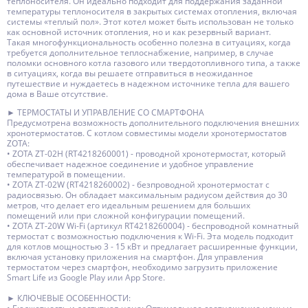
теплоносителя. Он идеально подходит для поддержания заданной
температуры теплоносителя в закрытых системах отопления, включая
системы «теплый пол». Этот котел может быть использован не только
как основной источник отопления, но и как резервный вариант.
Такая многофункциональность особенно полезна в ситуациях, когда
требуется дополнительное теплоснабжение, например, в случае
поломки основного котла газового или твердотопливного типа, а также
в ситуациях, когда вы решаете отправиться в неожиданное
путешествие и нуждаетесь в надежном источнике тепла для вашего
дома в Ваше отсутствие.
► ТЕРМОСТАТЫ И УПРАВЛЕНИЕ СО СМАРТФОНА
Предусмотрена возможность дополнительного подключения внешних
хронотермостатов. С котлом совместимы модели хронотермостатов
ZOTA:
• ZOTA ZT-02H (RT4218260001) - проводной хронотермостат, который
обеспечивает надежное соединение и удобное управление
температурой в помещении.
• ZOTA ZT-02W (RT4218260002) - безпроводной хронотермостат с
радиосвязью. Он обладает максимальным радиусом действия до 30
метров, что делает его идеальным решением для больших
помещений или при сложной конфигурации помещений.
• ZOTA ZT-20W Wi-Fi (артикул RT4218260004) - беспроводной комнатный
термостат с возможностью подключения к Wi-Fi. Эта модель подходит
для котлов мощностью 3 - 15 кВт и предлагает расширенные функции,
включая установку приложения на смартфон. Для управления
термостатом через смартфон, необходимо загрузить приложение
Smart Life из Google Play или App Store.
► КЛЮЧЕВЫЕ ОСОБЕННОСТИ: