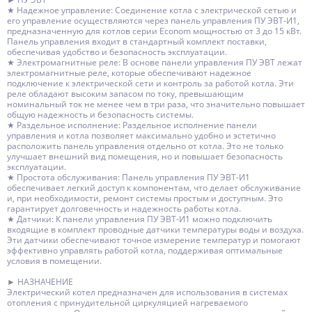
★ Надежное управление: Соединение котла с электрической сетью и
его управление осуществляются через панель управления ПУ ЭВТ-И1,
предназначенную для котлов серии Econom мощностью от 3 до 15 кВт.
Панель управления входит в стандартный комплект поставки,
обеспечивая удобство и безопасность эксплуатации.
★ Электромагнитные реле: В основе панели управления ПУ ЭВТ лежат
электромагнитные реле, которые обеспечивают надежное
подключение к электрической сети и контроль за работой котла. Эти
реле обладают высоким запасом по току, превышающим
номинальный ток не менее чем в три раза, что значительно повышает
общую надежность и безопасность системы.
★ Раздельное исполнение: Раздельное исполнение панели
управления и котла позволяет максимально удобно и эстетично
расположить панель управления отдельно от котла. Это не только
улучшает внешний вид помещения, но и повышает безопасность
эксплуатации.
★ Простота обслуживания: Панель управления ПУ ЭВТ-И1
обеспечивает легкий доступ к компонентам, что делает обслуживание
и, при необходимости, ремонт системы простым и доступным. Это
гарантирует долговечность и надежность работы котла.
★ Датчики: К панели управления ПУ ЭВТ-И1 можно подключить
входящие в комплект проводные датчики температуры воды и воздуха.
Эти датчики обеспечивают точное измерение температур и помогают
эффективно управлять работой котла, поддерживая оптимальные
условия в помещении.
► НАЗНАЧЕНИЕ
Электрический котел предназначен для использования в системах
отопления с принудительной циркуляцией нагреваемого