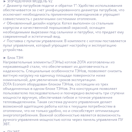
► УЛУЧШЕННАЯ МОДЕЛЬ V2
✓ Диаметр патрубков подачи и обратки 1’’: Удобство использования
обеспечивается за счет унифицированного диаметра патрубков, что
исключает необходимость применения переходников и упрощает
совместимость с различными системами отопления.
✓ Обновленный дизайн корпуса: Котел выполнен со стальным
корпусом и качественной порошковой окраской, оснащен
необходимыми вырезами под сальники и патрубки, что придает ему
современный и эстетичный вид.
✓ Поставка с пультом управления: В комплекте с котлом поставляется
пульт управления, который упрощает настройку и эксплуатацию
устройства.
► Блок ТЭН
Нагревательные элементы (ТЭНы) котлов ZOTA изготовлены из
нержавеющей стали, что обеспечивает их долговечность и
надежность. Специальные особенности ТЭНов, позволяют снизить
ваттную нагрузку на единицу площади поверхности ниже
номинальной, для увеличения сроков эксплуатации.
ZOTA Econom оборудован блоком ТЭНов, состоящим из трех
объединенных в одном блоке ТЭНов. Эта конструкция позволяет
пользователю последовательно и поочередно включать три ступени
мощности вручную, обеспечивая гибкое и точное управление
тепловыделением. Такая система ручного управления делает
возможной адаптацию работы котла к текущим потребностям в
отоплении, что не только удобно, но и способствует оптимизации
энергопотребления. Важной особенностью является возможность
ручного управления мощностью котла через панель управления ПУ
ЭВТ.
► ПУ ЭВТ