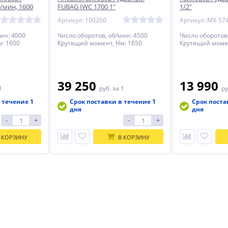
б/мин, 1600
FUBAG IWC 1700 1"
1/2"
Артикул: 100260
Артикул: MX-57
ин: 4000
Число оборотов, об/мин: 4500
Число оборотов
: 1600
Крутящий момент, Нм: 1650
Крутящий момен
39 250
13 990
1
руб.
за 1
ру
 течение 1
Срок поставки в течение 1
Срок поста
дня
дня
-
+
-
+
 КОРЗИНУ
В КОРЗИНУ