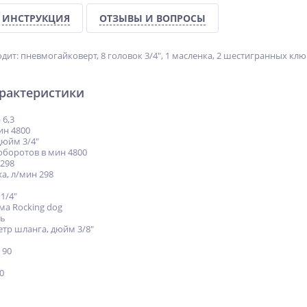
ИНСТРУКЦИЯ
ОТЗЫВЫ И ВОПРОСЫ
дит: пневмогайковерт, 8 головок 3/4", 1 масленка, 2 шестигранных ключ
арактеристики
 6,3
ин 4800
дюйм 3/4"
боротов в мин 4800
 298
а, л/мин 298
1/4"
ма Rocking dog
ть
тр шланга, дюйм 3/8"
 90
0