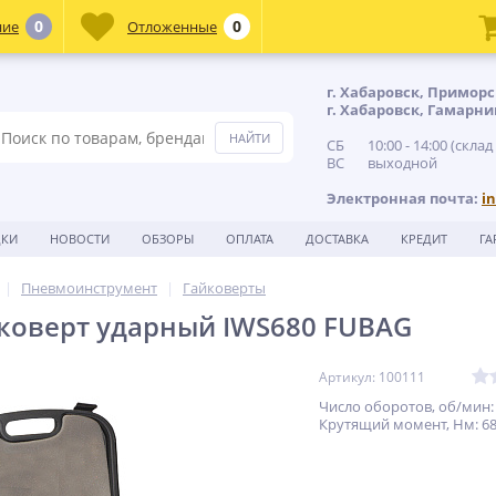
0
0
ние
Отложенные
г. Хабаровск, Приморс
г. Хабаровск, Гамарни
СБ 10:00 - 14:00 (склад
ВС выходной
Электронная почта:
i
ДКИ
НОВОСТИ
ОБЗОРЫ
ОПЛАТА
ДОСТАВКА
КРЕДИТ
ГА
Пневмоинструмент
Гайковерты
коверт ударный IWS680 FUBAG
Артикул: 100111
Число оборотов, об/мин:
Крутящий момент, Нм: 6