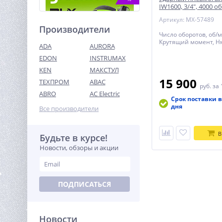
IW1600, 3/4", 4000 о
Нм Denzel
Артикул: MX-57489
Производители
Число оборотов, об/м
Крутящий момент, Нм
ADA
AURORA
EDON
INSTRUMAX
KEN
МАКСТУЛ
15 900
ТЕХПРОМ
ABAC
Плоская шлифмашина акк.
руб.
за 
Greenworks G24SS14, 24V,
ABRO
AC Electric
115x140мм, 5500 об/мин,
Срок поставки в
7 490
ампл. 1,6 мм, 1х2Ач, ЗУ
дня
Все производители
руб.
В
Будьте в курсе!
%
Новости, обзоры и акции
ПОДПИСАТЬСЯ
Новости
Сварочный полуавтомат