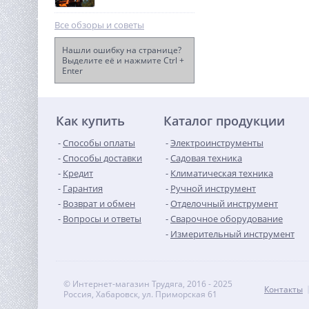
Все обзоры и советы
Нашли ошибку на странице?
Выделите её и нажмите Ctrl +
Enter
Ультрабыстрое двойное
зарядное устройство
Greenworks G24X2C8, 24V,
8 990
8A (2958807)
руб.
Как купить
Каталог продукции
Способы оплаты
Электроинструменты
Способы доставки
Садовая техника
Кредит
Климатическая техника
Гарантия
Ручной инструмент
Возврат и обмен
Отделочный инструмент
Вопросы и ответы
Сварочное оборудование
Измерительный инструмент
© Интернет-магазин Трудяга, 2016 - 2025
Контакты
Россия, Хабаровск, ул. Приморская 61