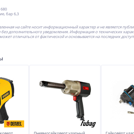
 680
е, бар 6,3
ленная на сайте носит информационный характер и не является публ
без дополнительного уведомления. Информация о технических характе
может отличаться от фактической и основывается на последних досту
ры
коверт
Пневмогайковерт ударный
Гайковёрт уда