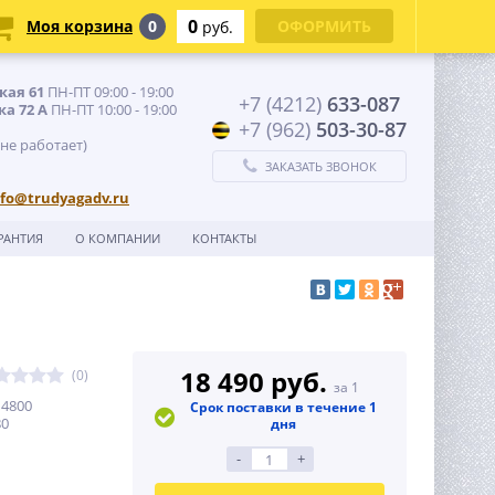
0
Моя корзина
0
ОФОРМИТЬ
руб.
кая 61
ПН-ПТ 09:00 - 19:00
+7 (4212)
633-087
ка 72 А
ПН-ПТ 10:00 - 19:00
+7 (962)
503-30-87
 не работает)
ЗАКАЗАТЬ ЗВОНОК
nfo@trudyagadv.ru
РАНТИЯ
О КОМПАНИИ
КОНТАКТЫ
18 490 руб.
(0)
за 1
 4800
Срок поставки в течение 1
80
дня
-
+