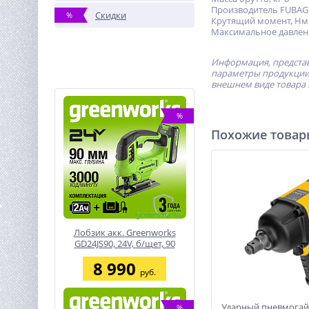
Производитель FUBAG
Скидки
%
Крутящий момент, Нм
Максимальное давлени
Информация, представ
параметры продукции 
внешнем виде товара 
%
Похожие това
Лобзик акк. Greenworks
GD24JS90, 24V, б/щет, 90
мм,0-3000/мин,4
8 990
ст.маятник,LED,1х2Ач,ЗУ
руб.
Ударный пневмогай
%