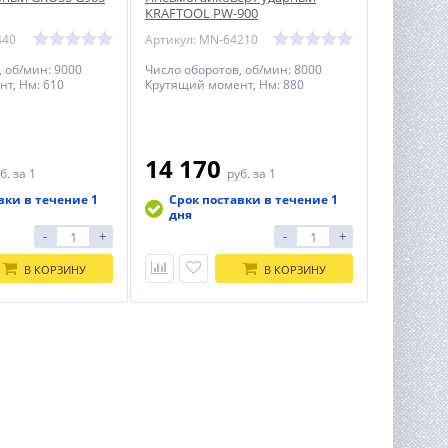
KRAFTOOL PW-900
440
Артикул: MN-64210
, об/мин: 9000
Число оборотов, об/мин: 8000
т, Нм: 610
Крутящий момент, Нм: 880
14 170
б.
за 1
руб.
за 1
вки в течение 1
Срок поставки в течение 1
дня
-
+
-
+
В КОРЗИНУ
В КОРЗИНУ