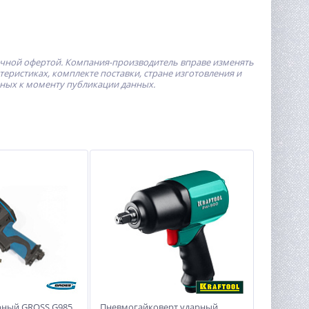
ичной офертой.
Компания-производитель
вправе изменять
ристиках, комплекте поставки, стране изготовления и
пных к моменту публикации данных.
рный GROSS G985
Пневмогайковерт ударный