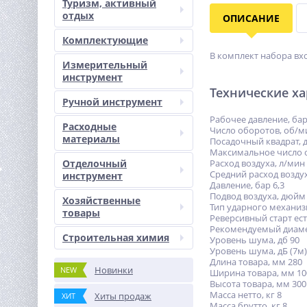
Туризм, активный
отдых
ОПИСАНИЕ
Комплектующие
В комплект набора вхо
Измерительный
инструмент
Технические х
Ручной инструмент
Рабочее давление, бар
Расходные
Число оборотов, об/м
материалы
Посадочный квадрат, 
Максимальное число о
Отделочный
Расход воздуха, л/мин
Средний расход воздух
инструмент
Давление, бар 6,3
Подвод воздуха, дюйм 
Хозяйственные
Тип ударного механиз
товары
Реверсивный старт ес
Рекомендуемый диаме
Строительная химия
Уровень шума, дб 90
Уровень шума, дБ (7м)
Длина товара, мм 280
Новинки
NEW
Ширина товара, мм 10
Высота товара, мм 300
Масса нетто, кг 8
Хиты продаж
ХИТ
Масса брутто, кг 8