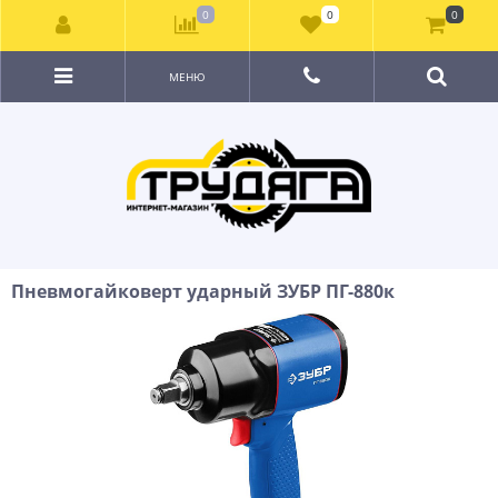
0
0
0
МЕНЮ
Пневмогайковерт ударный ЗУБР ПГ-880к