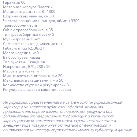
Гарантия 60
Материал корпуса Пластик
Мощность двигатея, Вт 1300
Ширина скашивания, см 33
Частота вращения шпиндея, об/мин 3300
Травосборник есть
Объем травосборника, л 35
Тип травосборника жесткий
Мульчирование нет
Самостоятельное движение нет
Габариты, см 62x38x27
Масса изделия, кг 9
Выброс травы назад
Тип рукоятки Складная
Напряжение, В/Гц 230 / 50
Масса в упаковке, кг 11
Мин. высота скашивания, мм 20
Макс. высота скашивания, мм 50
Количество ступеней регулировки 3
Регулировка высоты кошения осевая
Информация, представленная на сайте носит информационный
характер и не является публичной офертой.
Компания-
производитель
вправе изменять параметры продукции без
дополнительного уведомления. Информация о технических
характеристиках, комплекте поставки, стране изготовления и
внешнем виде товара может отличаться от фактической и
основывается на последних доступных к моменту публикации данных.