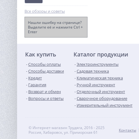
Все обзоры и советы
Нашли ошибку на странице?
Выделите её и нажмите Ctrl +
Enter
Виброплита TOR T-80 LCT
58 746
руб.
Как купить
Каталог продукции
Способы оплаты
Электроинструменты
Способы доставки
Садовая техника
Кредит
Климатическая техника
Гарантия
Ручной инструмент
Возврат и обмен
Отделочный инструмент
Вопросы и ответы
Сварочное оборудование
Измерительный инструмент
© Интернет-магазин Трудяга, 2016 - 2025
Контакты
Россия, Хабаровск, ул. Приморская 61