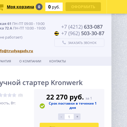
0
Моя корзина
0
ОФОРМИТЬ
руб.
кая 61
ПН-ПТ 09:00 - 19:00
+7 (4212)
633-087
ка 72 А
ПН-ПТ 10:00 - 19:00
+7 (962)
503-30-87
 не работает)
ЗАКАЗАТЬ ЗВОНОК
nfo@trudyagadv.ru
РАНТИЯ
О КОМПАНИИ
КОНТАКТЫ
ручной стартер Kronwerk
22 270 руб.
(0)
за 1
ость, Вт:
Срок поставки в течение 1
дня
-
+