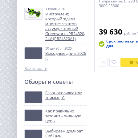
Напряжение, В: 220 
аккумуляторная WORX
3000 / 3300
WX102, 20В, 60Нм,
1 июля 2026
14 990
бесщеточная, 2Ач х2, ЗУ,
Инструмент,
руб.
который ждали
кейс
многие: секатор
аккумуляторный
39 630
%
руб.
за 
Greenworks PR24320,
24V (PR24320A1)
Срок поставки в
дня
30 декабря 2025
Выходные дни в 2026
г.
В
Все новости
Обзоры и советы
Штабелер самоходный 1,5
т 3,5 м TOR IWS15S-3500
Газонокосилка или
(сопровождаемый)
триммер?
286 330
руб.
Как правильно
заточить пильную
%
цепь
Выбираем домкрат
СибТаль.