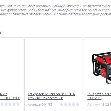
ленная на сайте носит информационный характер и не является публ
без дополнительного уведомления. Информация о технических характе
может отличаться от фактической и основывается на последних досту
ры
ый с
Генератор бензиновый HUTER
Генератор бен
Б-3300Е ЗУБР
DY6500LX с колесами и
3300 A ES
аккумулятором
Артикул: 64/1/15
Артикул: 43128