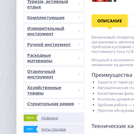
Туризм, активный
отдых
Комплектующие
ОПИСАНИЕ
Измерительный
инструмент
Бензиновый генератор
организовать автоном
Ручной инструмент
приборов в условиях 
постоянного тока 12 
Расходные
Мощный и экономичный
материалы
незаменим на дачном 
Отделочный
Преимущества
инструмент
Защита от перегру
Хозяйственные
Автоматическая ст
товары
Качественная филь
Контроль уровня ма
Строительная химия
Удобная работа — 
Простое обслуживан
Новинки
NEW
Технические х
Хиты продаж
ХИТ