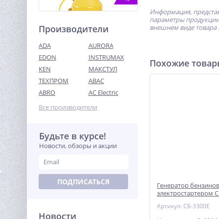
Информация, представ
параметры продукции 
Производители
внешнем виде товара 
ADA
AURORA
EDON
INSTRUMAX
Похожие това
KEN
МАКСТУЛ
ТЕХПРОМ
ABAC
Бетоносмеситель TOR 220
л
ABRO
AC Electric
28 606
Все производители
руб.
Будьте в курсе!
%
Новости, обзоры и акции
ПОДПИСАТЬСЯ
Генератор бензинов
электростартером С
Артикул: СБ-3300Е
Новости
Дрель-шуруповерт