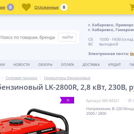
0
0
ние
Отложенные
г. Хабаровск, Приморс
г. Хабаровск, Гамарни
СБ 10:00 - 14:00 (склад
ВС выходной
Электронная почта:
i
ДКИ
НОВОСТИ
ОБЗОРЫ
ОПЛАТА
ДОСТАВКА
КРЕДИТ
ГА
Силовая техника
Генераторы бензиновые
ензиновый LK-2800R, 2,8 кВт, 230В, 
%
Артикул: MX-94521
Напряжение, В: 220 Мощн
2500 / 2800