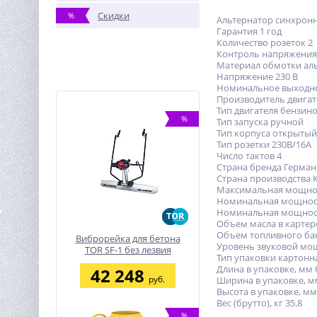
Скидки
%
Альтернатор синхрон
Гарантия 1 год
Количество розеток 2
Контроль напряжения
Материал обмотки ал
Напряжение 230 В
Номинальное выходно
Производитель двигат
Тип двигателя бензин
%
Тип запуска ручной
Тип корпуса открытый
Тип розетки 230В/16А
Число тактов 4
Страна бренда Герман
Страна производства 
Максимальная мощност
Номинальная мощност
Номинальная мощность
Объем масла в картере,
Объем топливного бак
Виброрейка для бетона
Уровень звуковой мощн
TOR SF-1 без лезвия
Тип упаковки картонн
Длина в упаковке, мм 
42 248
руб.
Ширина в упаковке, м
Высота в упаковке, мм
Вес (брутто), кг 35.8
%