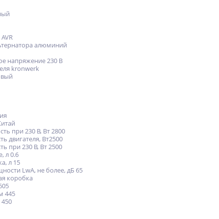
ный
 AVR
ьтернатора алюминий
е напряжение 230 В
еля kronwerk
овый
ия
Китай
ь при 230 В, Вт 2800
ь двигателя, Вт2500
 при 230 В, Вт 2500
 л 0.6
а, л 15
ости LwA, не более, дБ 65
ая коробка
605
м 445
 450