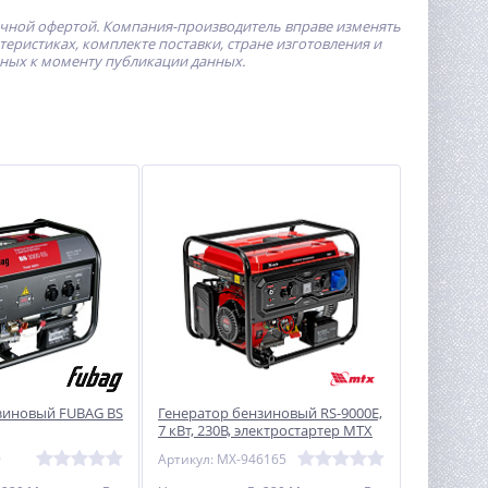
ичной офертой.
Компания-производитель
вправе изменять
ристиках, комплекте поставки, стране изготовления и
пных к моменту публикации данных.
зиновый FUBAG BS
Генератор бензиновый RS-9000E,
7 кВт, 230В, электростартер MTX
9
Артикул: MX-946165