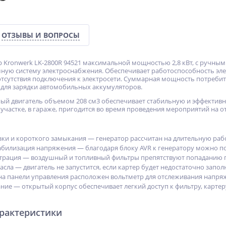
ОТЗЫВЫ И ВОПРОСЫ
 Kronwerk LK-2800R 94521 максимальной мощностью 2,8 кВт, с ручным
ную систему электроснабжения. Обеспечивает работоспособность эле
отсутствия подключения к электросети. Суммарная мощность потребит
В для зарядки автомобильных аккумуляторов.
 двигатель объемом 208 см3 обеспечивает стабильную и эффективну
участке, в гараже, пригодится во время проведения мероприятий на о
зки и короткого замыкания — генератор рассчитан на длительную раб
абилизация напряжения — благодаря блоку AVR к генератору можно 
трация — воздушный и топливный фильтры препятствуют попаданию по
сла — двигатель не запустится, если картер будет недостаточно запол
на панели управления расположен вольтметр для отслеживания напря
ие — открытый корпус обеспечивает легкий доступ к фильтру, картеру
арактеристики