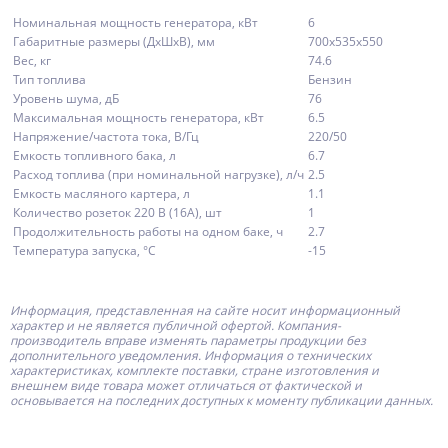
Номинальная мощность генератора, кВт
6
Габаритные размеры (ДхШхВ), мм
700х535х550
Вес, кг
74.6
Тип топлива
Бензин
Уровень шума, дБ
76
Максимальная мощность генератора, кВт
6.5
Напряжение/частота тока, В/Гц
220/50
Емкость топливного бака, л
6.7
Расход топлива (при номинальной нагрузке), л/ч
2.5
Емкость масляного картера, л
1.1
Количество розеток 220 В (16А), шт
1
Продолжительность работы на одном баке, ч
2.7
Температура запуска, °С
-15
Информация, представленная на сайте носит информационный
характер и не является публичной офертой.
Компания-
производитель
вправе изменять параметры продукции без
дополнительного уведомления. Информация о технических
характеристиках, комплекте поставки, стране изготовления и
внешнем виде товара может отличаться от фактической и
основывается на последних доступных к моменту публикации данных.