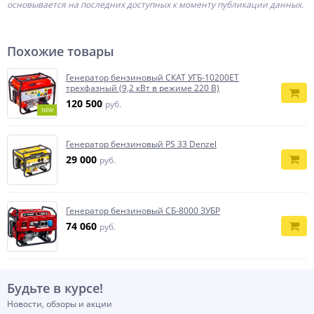
основывается на последних доступных к моменту публикации данных.
Похожие товары
Генератор бензиновый СКАТ УГБ-10200ЕT
трехфазный (9,2 кВт в режиме 220 В)
120 500
руб.
NEW
Генератор бензиновый PS 33 Denzel
29 000
руб.
Генератор бензиновый СБ-8000 ЗУБР
74 060
руб.
Будьте в курсе!
Новости, обзоры и акции