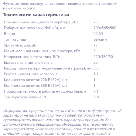
Функция электрозапуска позволяет включать генератор одним
нажатием кнопки.
Технические характеристики
Номинальная мощность генератора, кВт
7.5
Габаритные размеры (ДхШхВ), мм
700х565х580
Вес, кг
92.65
Тип топлива
Бензин
Уровень шума, дБ
77
Максимальная мощность генератора, кВт
8
Напряжение/частота тока, В/Гц
220/380/50
Емкость топливного бака, л
25
Расход топлива (при номинальной нагрузке), л/ч
3.5
Емкость масляного картера, л
1.1
Количество розеток 220 В (32А), шт
1
Количество розеток 380 В (16А), шт
1
Продолжительность работы на одном баке, ч
7.1
Температура запуска, °С
-15
Информация, представленная на сайте носит информационный
характер и не является публичной офертой.
Компания-
производитель
вправе изменять параметры продукции без
дополнительного уведомления. Информация о технических
характеристиках, комплекте поставки, стране изготовления и
внешнем виде товара может отличаться от фактической и