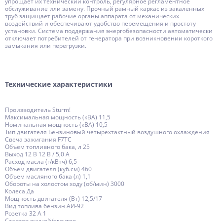
упрощает их технический контроль, регулярное регламентное
обслуживание или замену. Прочный рамный каркас из закаленных
труб защищает рабочие органы аппарата от механических
воздействий и обеспечивают удобство перемещения и простоту
установки. Система поддержания энергобезопасности автоматически
отключает потребителей от генератора при возникновении короткого
замыкания или перегрузки.
Технические характеристики
Производитель Sturm!
Максимальная мощность (кВА) 11,5
Номинальная мощность (кВА) 10,5
Тип двигателя Бензиновый четырехтактный воздушного охлаждения
Свеча зажигания F7TC
Объем топливного бака, л 25
Выход 12 В 12 В / 5,0 А
Расход масла (г/кВтч) 6,5
Объем двигателя (куб.см) 460
Объем масляного бака (л) 1,1
Обороты на холостом ходу (об/мин) 3000
Колеса Да
Мощность двигателя (Вт) 12,5/17
Вид топлива бензин АИ-92
Розетка 32 А 1
Стартер ручной/электро