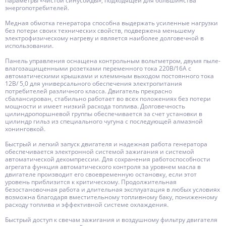
параметры «чистой синусоиды», подходящей для большинства
энергопотребителей.
Медная обмотка генератора способна выдержать усиленные нагрузки
без потери своих технических свойств, подвержена меньшему
электрофизическому нагреву и является наиболее долговечной в
использовании.
Панель управления оснащена контрольным вольтметром, двумя пыле-
влагозащищенными розетками переменного тока 220В/16А с
автоматическими крышками и клеммным выходом постоянного тока
12В/ 5,0 для универсального обеспечения электропитания
потребителей различного класса. Двигатель прекрасно
сбалансирован, стабильно работает во всех положениях без потери
мощности и имеет низкий расхода топлива. Долговечность
цилиндропоршневой группы обеспечивается за счет установки в
цилиндр гильз из специального чугуна с последующей алмазной
хонинговкой.
Быстрый и легкий запуск двигателя и надежная работа генератора
обеспечивается электронной системой зажигания и системой
автоматической декомпрессии. Для сохранения работоспособности
агрегата функция автоматического контроля за уровнем масла в
двигателе производит его своевременную остановку, если этот
уровень приблизится к критическому. Продолжительная
безостановочная работа и длительная эксплуатация в любых условиях
возможна благодаря вместительному топливному баку, пониженному
расходу топлива и эффективной системе охлаждения.
Быстрый доступ к свечам зажигания и воздушному фильтру двигателя