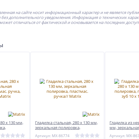
ленная на сайте носит информационный характер и не является публ
без дополнительного уведомления. Информация о технических характе
может отличаться от фактической и основывается на последних досту
ры
80 х 130 мм,
Гладилка стальная, 280 х 130 мм,
Гладилка из нер
ка,
зеркальная полировка,
мм, зеркальна
 6 х 6 мм
пластмас. ручка// Matrix
пластмас. ручка
Артикул: MX-86774
Артикул: MX-86
Matrix