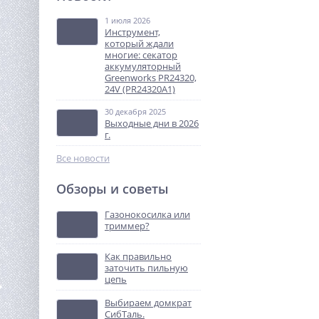
ВИХРЬ УШМ-125/800
1 июля 2026
2 700
Инструмент,
руб.
который ждали
многие: секатор
аккумуляторный
%
Greenworks PR24320,
24V (PR24320A1)
30 декабря 2025
Выходные дни в 2026
г.
Все новости
Обзоры и советы
Затирочная машина TOR
S-80 (Honda)
Газонокосилка или
триммер?
95 839
руб.
Как правильно
заточить пильную
%
цепь
Выбираем домкрат
СибТаль.