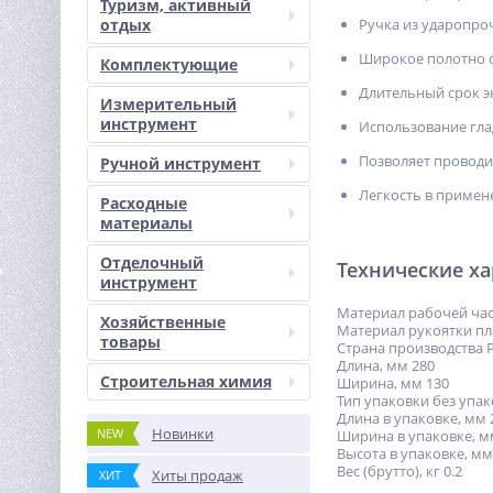
Туризм, активный
отдых
Ручка из ударопро
Широкое полотно о
Комплектующие
Длительный срок э
Измерительный
инструмент
Использование гла
Позволяет проводи
Ручной инструмент
Легкость в примен
Расходные
материалы
Отделочный
Технические х
инструмент
Материал рабочей час
Хозяйственные
Материал рукоятки пл
товары
Страна производства 
Длина, мм 280
Строительная химия
Ширина, мм 130
Тип упаковки без упа
Длина в упаковке, мм 
Новинки
NEW
Ширина в упаковке, м
Высота в упаковке, мм
Вес (брутто), кг 0.2
Хиты продаж
ХИТ