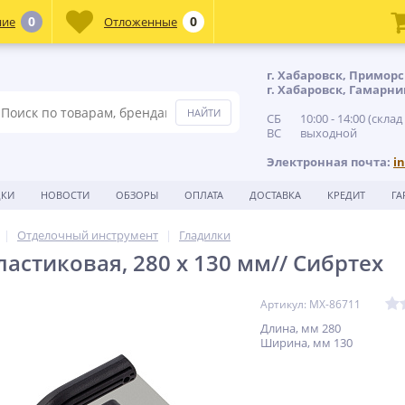
0
0
ние
Отложенные
г. Хабаровск, Приморс
г. Хабаровск, Гамарни
СБ 10:00 - 14:00 (склад
ВС выходной
Электронная почта:
i
ДКИ
НОВОСТИ
ОБЗОРЫ
ОПЛАТА
ДОСТАВКА
КРЕДИТ
ГА
Отделочный инструмент
Гладилки
астиковая, 280 х 130 мм// Сибртех
Артикул: MX-86711
Длина, мм 280
Ширина, мм 130