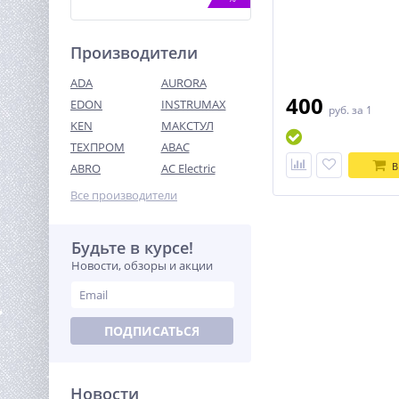
Производители
ADA
AURORA
400
EDON
INSTRUMAX
руб.
за 1
KEN
МАКСТУЛ
ТЕХПРОМ
ABAC
Газонокосилка
аккумуляторная WORX
В
ABRO
AC Electric
WG743E, 40В, 40 см, 2*4,0
34 990
Ач, двойное ЗУ 2x2A
Все производители
руб.
Будьте в курсе!
%
Новости, обзоры и акции
ПОДПИСАТЬСЯ
Новости
Угловая шлифмашина