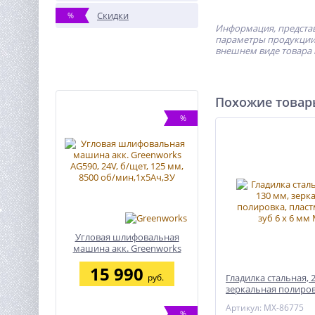
Скидки
%
Информация, представ
параметры продукции 
внешнем виде товара 
Похожие това
%
Угловая шлифовальная
машина акк. Greenworks
AG590, 24V, б/щет, 125 мм,
15 990
8500 об/мин,1х5Ач,ЗУ
руб.
Гладилка стальная, 2
зеркальная полиров
пластмас. ручка, зуб
Артикул: MX-86775
Matrix
%