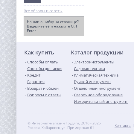
Все обзоры и советы
Нашли ошибку на странице?
Выделите её и нажмите Ctrl +
Enter
Дрель-шуруповерт акк.
Greenworks DD345, 24V, б/
щет, 27/45
11 490
Нм,13мм,2х2Ач,ЗУ,кор
руб.
(3708307CUC)
Как купить
Каталог продукции
Способы оплаты
Электроинструменты
Способы доставки
Садовая техника
Кредит
Климатическая техника
Гарантия
Ручной инструмент
Возврат и обмен
Отделочный инструмент
Вопросы и ответы
Сварочное оборудование
Измерительный инструмент
© Интернет-магазин Трудяга, 2016 - 2025
Контакты
Россия, Хабаровск, ул. Приморская 61