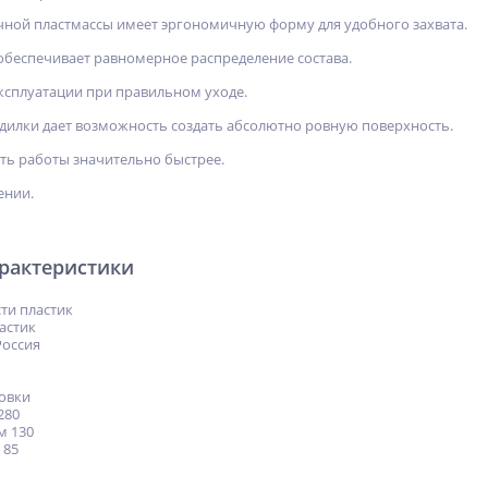
чной пластмассы имеет эргономичную форму для удобного захвата.
беспечивает равномерное распределение состава.
ксплуатации при правильном уходе.
дилки дает возможность создать абсолютно ровную поверхность.
ть работы значительно быстрее.
ении.
арактеристики
ти пластик
астик
Россия
ковки
280
м 130
 85