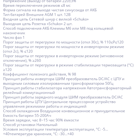
Напряжение (выход) от батареи 220±3%
Время переключения режимов ≤8 мс
Форма сигнала на выходе чистая синусоида от АКБ
Тип батарей Внешние AGM 1 шт. 12В
Входная цепь Сетевой шнур с вилкой «Schuko»
Выходная цепь Розетка «Schuko» 2 шт.
Способ подключения АКБ Клеммы M6 или M8 под кольцевой
наконечник
Число фаз 1
Порог защиты от перегрузки по мощности (откл 30с), % 110≤Р≤120
Порог защиты от перегрузки по мощности в инверторном режиме
(откл 2с), % ≤120
Порог защиты от перегрузки в инверторном режиме (мгновенное
отключение), % ≥260
Порог защиты от перегрузки в режиме стабилизации термозащита (ºС)
≥120
Коэффициент полезного действия, % 98
Принцип работы инвертора ШИМ преобразователь DC/AC с ЦПУ и
выходным силовым изолированным трансформатором 50Гц
Принцип работы стабилизатора напряжения Автотрансформаторный
релейный коммутационный
Принцип работы зарядного модуля ШИМ преобразователь DC/AC
Принцип работы ЦПУ Центральное процессорное устройство
управления режимами работы и индикацией
Способ охлаждения Воздушное конвекционное и принудительное
Емкость батареи 55-200Ач
Время зарядки, час 8~15 час 90% ёмкости
Способ установки Напольный
Условия эксплуатации температура эксплуатации, ºС: -5…
+40температура хранения, ºС: -30…+40