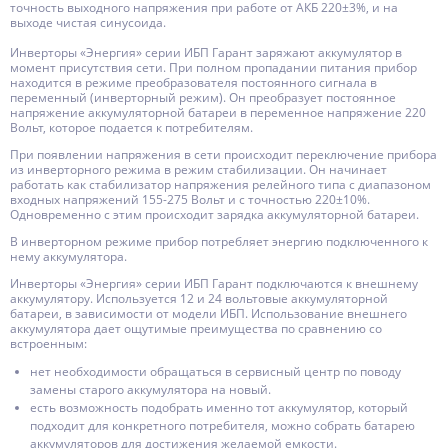
точность выходного напряжения при работе от АКБ 220±3%, и на
выходе чистая синусоида.
Инверторы «Энергия» серии ИБП Гарант заряжают аккумулятор в
момент присутствия сети. При полном пропадании питания прибор
находится в режиме преобразователя постоянного сигнала в
переменный (инверторный режим). Он преобразует постоянное
напряжение аккумуляторной батареи в переменное напряжение 220
Вольт, которое подается к потребителям.
При появлении напряжения в сети происходит переключение прибора
из инверторного режима в режим стабилизации. Он начинает
работать как стабилизатор напряжения релейного типа с диапазоном
входных напряжений 155-275 Вольт и с точностью 220±10%.
Одновременно с этим происходит зарядка аккумуляторной батареи.
В инверторном режиме прибор потребляет энергию подключенного к
нему аккумулятора.
Инверторы «Энергия» серии ИБП Гарант подключаются к внешнему
аккумулятору. Используется 12 и 24 вольтовые аккумуляторной
батареи, в зависимости от модели ИБП. Использование внешнего
аккумулятора дает ощутимые преимущества по сравнению со
встроенным:
нет необходимости обращаться в сервисный центр по поводу
замены старого аккумулятора на новый.
есть возможность подобрать именно тот аккумулятор, который
подходит для конкретного потребителя, можно собрать батарею
аккумуляторов для достижения желаемой емкости.