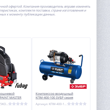
ичной офертой.
Компания-производитель
вправе изменять
ристиках, комплекте поставки, стране изготовления и
пных к моменту публикации данных.
оршневой
Компрессор воздушный
PAINT MASTER
КПМ-400-100 ЗУБР серия
«ПРОФЕССИОНАЛ»
Артикул: 8213875KOA609
Артикул: КПМ-400-100