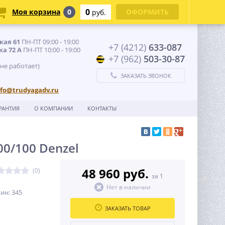
0
Моя корзина
0
ОФОРМИТЬ
руб.
кая 61
ПН-ПТ 09:00 - 19:00
+7 (4212)
633-087
ка 72 А
ПН-ПТ 10:00 - 19:00
+7 (962)
503-30-87
 не работает)
ЗАКАЗАТЬ ЗВОНОК
nfo@trudyagadv.ru
РАНТИЯ
О КОМПАНИИ
КОНТАКТЫ
0/100 Denzel
48 960 руб.
(0)
за 1
Нет в наличии
ин: 345
ЗАКАЗАТЬ ТОВАР