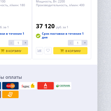
 1100
Мощность, Вт: 2200
ость, л/мин: 180
Производительность, л/мин: 400
37 120
б.
за 1
руб.
за 1
вки в течение 1
Срок поставки в течение 1
дня
-
+
-
+
В КОРЗИНУ
В КОРЗИНУ
бы оплаты