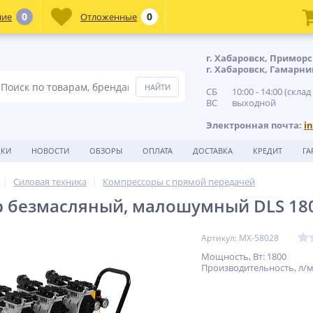
0
0
ние
Отложенные
г. Хабаровск, Приморс
г. Хабаровск, Гамарни
СБ 10:00 - 14:00 (склад
ВС выходной
Электронная почта:
i
ДКИ
НОВОСТИ
ОБЗОРЫ
ОПЛАТА
ДОСТАВКА
КРЕДИТ
ГА
Силовая техника
Компрессоры с прямой передачей
 безмасляный, малошумный DLS 180
Артикул: MX-58028
Мощность, Вт: 1800
Производительность, л/м