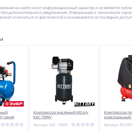
ленная на сайте носит информационный характер и не является публ
без дополнительного уведомления. Информация о технических характе
может отличаться от фактической и основывается на последних досту
ры
шный
Компрессор масляный Kittory
Компрессор п
БР серия
KAC-70WV
коаксиальный 
KIT+3пр FUBAG
Артикул: KAC- 70WV