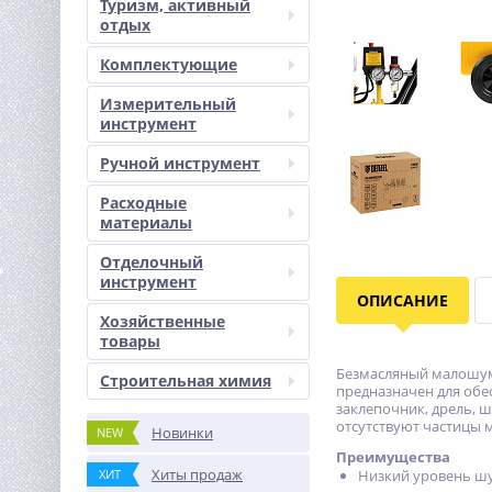
Туризм, активный
отдых
Комплектующие
Измерительный
инструмент
Ручной инструмент
Расходные
материалы
Отделочный
инструмент
ОПИСАНИЕ
Хозяйственные
товары
Безмасляный малошумн
Строительная химия
предназначен для обе
заклепочник, дрель, ш
отсутствуют частицы м
Новинки
NEW
Преимущества
Хиты продаж
ХИТ
Низкий уровень шу