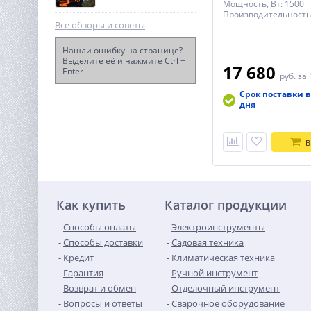
Мощность, Вт: 1500
Производительность,
Все обзоры и советы
Нашли ошибку на странице?
Выделите её и нажмите Ctrl +
17 680
Enter
Дрель-шуруповерт акк.
руб.
за 
Greenworks DD560, 24V, б/
Срок поставки в
щет, 30/60 Нм, 13мм, Anti-
14 990
дня
kickback, 2х2Ач,ЗУ, кор
руб.
В
Как купить
Каталог продукции
Способы оплаты
Электроинструменты
Способы доставки
Садовая техника
Кредит
Климатическая техника
Гарантия
Ручной инструмент
Возврат и обмен
Отделочный инструмент
Вопросы и ответы
Сварочное оборудование