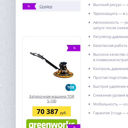
Высокий ресурс —
Скидки
%
Термозащита — в с
Автономность — ре
запуск после сниж
Регулятор давлени
Безопасная работа
%
Высокое качество 
в пневмомагистрал
Контроль давления
Простая подготовк
Быстрое удаление 
Снижение уровня в
Затирочная машина TOR
S-100
Мобильность — ком
70 387
руб.
Гарантия 3 года —
%