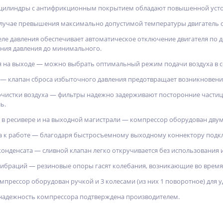
 цилиндры с антифрикционным покрытием обладают повышенной усто
лучае превышения максимально допустимой температуры двигатель ос
ле давления обеспечивает автоматическое отключение двигателя по 
ения давления до минимального.
я на выходе — можно выбрать оптимальный режим подачи воздуха в с
 — клапан сброса избыточного давления предотвращает возникновени
очистки воздуха — фильтры надежно задерживают посторонние частицы
ь.
 в ресивере и на выходной магистрали — компрессор оборудован дву
а к работе — благодаря быстросъемному выходному коннектору подк
конденсата — сливной клапан легко откручивается без использования 
ибраций — резиновые опоры гасят колебания, возникающие во время
прессор оборудован ручкой и 3 колесами (из них 1 поворотное) для 
 надежность компрессора подтверждена производителем.