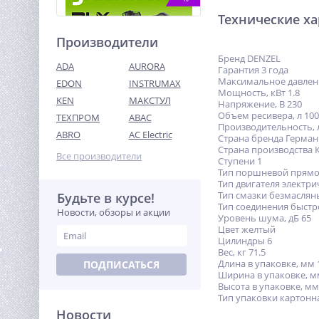
Технические х
Производители
Бренд DENZEL
ADA
AURORA
Гарантия 3 года
Максимальное давлени
EDON
INSTRUMAX
Мощность, кВт 1.8
KEN
МАКСТУЛ
Напряжение, В 230
Объем ресивера, л 100
ТЕХПРОМ
ABAC
Дисковая пила акк.
Производительность, 
Greenworks GD24CS165,
ABRO
AC Electric
Страна бренда Герман
24V,б/щет,165х20мм, 4800
Страна производства 
16 490
об/мин, рез
Все производители
руб.
Ступени 1
57мм,1х5Ач,ЗУ,кор
Тип поршневой прямо
Тип двигателя электр
Тип смазки безмаслян
Будьте в курсе!
%
Тип соединения быстр
Новости, обзоры и акции
Уровень шума, дБ 65
Цвет желтый
Цилиндры 6
Вес, кг 71.5
Длина в упаковке, мм 
ПОДПИСАТЬСЯ
Ширина в упаковке, м
Высота в упаковке, мм
Тип упаковки картонн
Новости
Триммер WORX NITRO