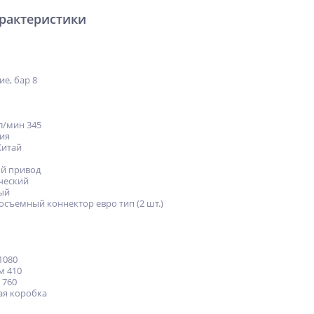
арактеристики
е, бар 8
л/мин 345
ия
Китай
й привод
ический
ый
осъемный коннектор евро тип (2 шт.)
1080
м 410
 760
ая коробка