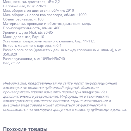
Мощность эл. двигателя, кВт: 2,2
Напряжение, В/Гц: 220/50
Мах. обороты эл двигателя, об/мин: 2910
Мах. обороты насоса компрессора, об/мин: 1000
Объем ресивера, л: 100
Материал эл. проводки и обмоток двигателя: медь
Производительность, л/мин: 400
Уровень шума (4м), дБ: 80-85
Макс. давление, Бар: 10
Установка предохранительного клапана, бар: 11-11,5
Емкость масляного картера, л: 0,4
Размер ресивера (диаметр х длина между сварочными швами), мм:
350х820
Размер упаковки, мм: 1095х445х740
Вес, кг: 72
Информация, представленная на сайте носит информационный
характер и не является публичной офертой.
Компания-
производитель
вправе изменять параметры продукции без
дополнительного уведомления. Информация о технических
характеристиках, комплекте поставки, стране изготовления и
внешнем виде товара может отличаться от фактической и
основывается на последних доступных к моменту публикации данных.
Похожие товары