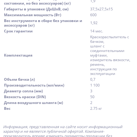
1,9
состоянии, но без аксессуаров) (кг)
Габариты в упаковке (ДхШхВ, см)
37,5x27,5x15
Максимальная мощность (Вт)
600
Вес инструмента в сборе без упаковки и
1,92
аксессуаров (кг)
Срок гарантии
14 мес.
Краскораспылитель с
бачком,
шланг с
соединительными
Комплектация
муфтами,
измеритель вязкости,
ремень,
инструкция по
эксплуатации
Объем бачка (л)
0,7
Производительность (мл/мин)
1 100
Диаметр сопла (мм)
3
Вязкость краски (DIN)
50
Длина воздушного шланга (м)
2
Вес
2.75 кг
Информация, представленная на сайте носит информационный
характер и не является публичной офертой.
Компания-
производитель
вправе изменять параметры продукции без