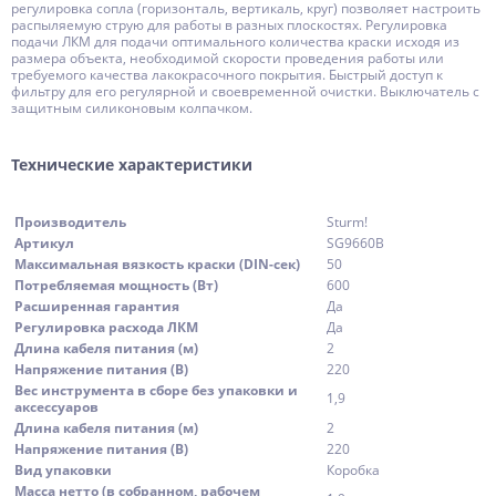
регулировка сопла (горизонталь, вертикаль, круг) позволяет настроить
распыляемую струю для работы в разных плоскостях. Регулировка
подачи ЛКМ для подачи оптимального количества краски исходя из
размера объекта, необходимой скорости проведения работы или
требуемого качества лакокрасочного покрытия. Быстрый доступ к
фильтру для его регулярной и своевременной очистки. Выключатель с
защитным силиконовым колпачком.
Технические характеристики
Производитель
Sturm!
Артикул
SG9660B
Максимальная вязкость краски (DIN-сек)
50
Потребляемая мощность (Вт)
600
Расширенная гарантия
Да
Регулировка расхода ЛКМ
Да
Длина кабеля питания (м)
2
Напряжение питания (В)
220
Вес инструмента в сборе без упаковки и
1,9
аксессуаров
Длина кабеля питания (м)
2
Напряжение питания (В)
220
Вид упаковки
Коробка
Масса нетто (в собранном, рабочем