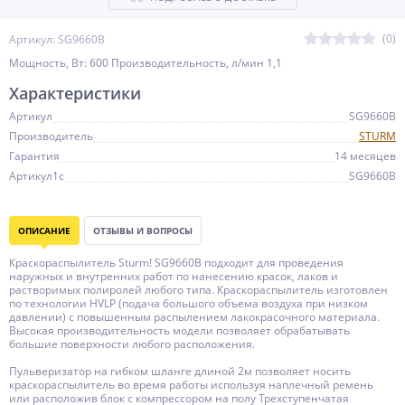
(0)
Артикул: SG9660B
Мощность, Вт: 600 Производительность, л/мин 1,1
Характеристики
Артикул
SG9660B
Производитель
STURM
Гарантия
14 месяцев
Артикул1c
SG9660B
ОПИСАНИЕ
ОТЗЫВЫ И ВОПРОСЫ
Краскораспылитель Sturm! SG9660B подходит для проведения
наружных и внутренних работ по нанесению красок, лаков и
растворимых полиролей любого типа. Краскораспылитель изготовлен
по технологии HVLP (подача большого объема воздуха при низком
давлении) с повышенным распылением лакокрасочного материала.
Высокая производительность модели позволяет обрабатывать
большие поверхности любого расположения.
Пульверизатор на гибком шланге длиной 2м позволяет носить
краскораспылитель во время работы используя наплечный ремень
или расположив блок с компрессором на полу Трехступенчатая