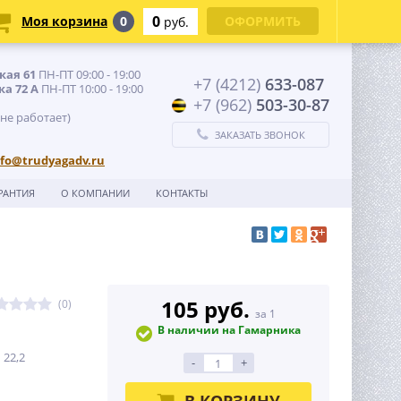
0
Моя корзина
0
ОФОРМИТЬ
руб.
кая 61
ПН-ПТ 09:00 - 19:00
+7 (4212)
633-087
ка 72 А
ПН-ПТ 10:00 - 19:00
+7 (962)
503-30-87
 не работает)
ЗАКАЗАТЬ ЗВОНОК
nfo@trudyagadv.ru
РАНТИЯ
О КОМПАНИИ
КОНТАКТЫ
105 руб.
(0)
за 1
В наличии на Гамарника
 22,2
-
+
В КОРЗИНУ