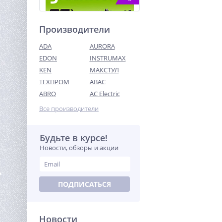
Производители
ADA
AURORA
EDON
INSTRUMAX
KEN
МАКСТУЛ
ТЕХПРОМ
ABAC
Строительный пылесос
G120WDV 220V, 34л, 1200Вт,
ABRO
AC Electric
сух/влаж уборка, 225 мбар,
13 990
180 м3/час
Все производители
руб.
Будьте в курсе!
%
Новости, обзоры и акции
ПОДПИСАТЬСЯ
Новости
Газонокосилка