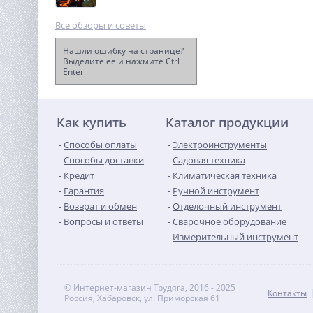
Все обзоры и советы
Нашли ошибку на странице?
Выделите её и нажмите Ctrl +
Enter
Дрель-шуруповерт
ударная акк. Greenworks
GD24DD60, 24V, б/щет,
12 990
30/60Нм,2х2Ач,ЗУ,кор
руб.
(3704107CUC)
Как купить
Каталог продукции
Способы оплаты
Электроинструменты
Способы доставки
Садовая техника
Кредит
Климатическая техника
Гарантия
Ручной инструмент
Возврат и обмен
Отделочный инструмент
Вопросы и ответы
Сварочное оборудование
Измерительный инструмент
© Интернет-магазин Трудяга, 2016 - 2025
Контакты
Россия, Хабаровск, ул. Приморская 61