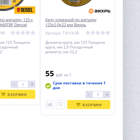
по металлу, 125 х
Круг отрезной по металлу
WA60TBF Denzel
125х2,0х22 мм Вихрь
766
Артикул: 73/1/3/30
 мм 125 Толщина
Диаметр круга, мм 125 Толщина
Посадочный
круга, мм 2,0 Посадочный
,2
диаметр, мм 22,2
55
руб.
за 1
Срок поставки в течение 1
-
+
дня
-
+
В КОРЗИНУ
В КОРЗИНУ