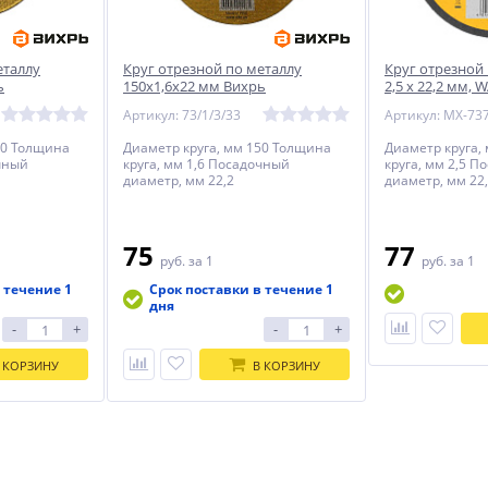
еталлу
Круг отрезной по металлу
Круг отрезной 
ь
150х1,6х22 мм Вихрь
2,5 х 22,2 мм, 
Артикул: 73/1/3/33
Артикул: MX-73
50 Толщина
Диаметр круга, мм 150 Толщина
Диаметр круга,
очный
круга, мм 1,6 Посадочный
круга, мм 2,5 
диаметр, мм 22,2
диаметр, мм 22
75
77
руб.
за 1
руб.
за 1
 течение 1
Срок поставки в течение 1
дня
-
+
-
+
 КОРЗИНУ
В КОРЗИНУ