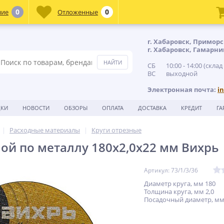
0
0
ние
Отложенные
г. Хабаровск, Приморс
г. Хабаровск, Гамарни
СБ 10:00 - 14:00 (склад
ВС выходной
Электронная почта:
i
ДКИ
НОВОСТИ
ОБЗОРЫ
ОПЛАТА
ДОСТАВКА
КРЕДИТ
ГА
Расходные материалы
Круги отрезные
ной по металлу 180х2,0х22 мм Вихрь
Артикул: 73/1/3/36
Диаметр круга, мм 180
Толщина круга, мм 2,0
Посадочный диаметр, мм