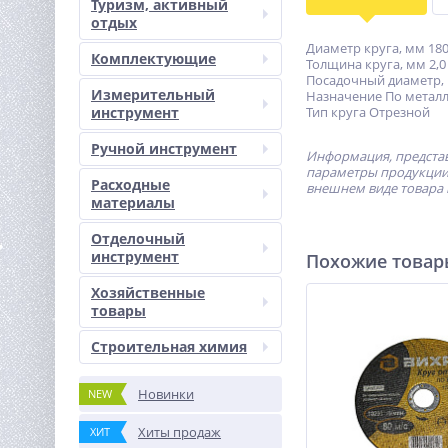
Туризм, активный
отдых
Диаметр круга, мм 18
Комплектующие
Толщина круга, мм 2,0
Посадочный диаметр, 
Измерительный
Назначение По метал
инструмент
Тип круга Отрезной
Ручной инструмент
Информация, представ
параметры продукции 
Расходные
внешнем виде товара 
материалы
Отделочный
инструмент
Похожие това
Хозяйственные
товары
Строительная химия
Новинки
NEW
Хиты продаж
ХИТ