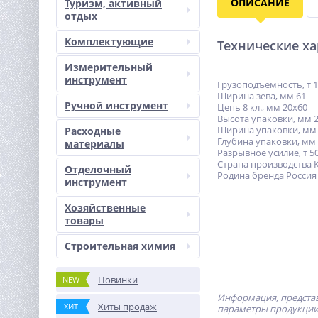
ОПИСАНИЕ
Туризм, активный
отдых
Комплектующие
Технические х
Измерительный
инструмент
Грузоподъемность, т 1
Ширина зева, мм 61
Ручной инструмент
Цепь 8 кл., мм 20х60
Высота упаковки, мм 
Ширина упаковки, мм
Расходные
Глубина упаковки, мм
материалы
Разрывное усилие, т 5
Страна производства 
Отделочный
Родина бренда Россия
инструмент
Хозяйственные
товары
Строительная химия
Новинки
NEW
Информация, представ
Хиты продаж
ХИТ
параметры продукции 