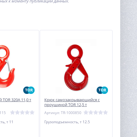
пных к моменту публикации данных.
 TOR 320А 11,0 т
Крюк самозакрывающийся с
проушиной TOR 12,5 т
115
Артикул: TR-1000850
ь, т 11
Грузоподъемность, т 12.5