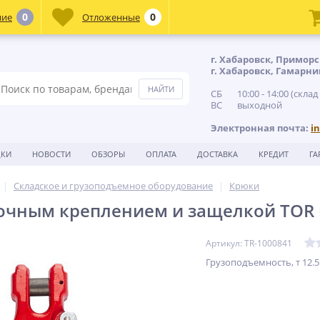
0
0
ние
Отложенные
г. Хабаровск, Приморс
г. Хабаровск, Гамарни
СБ 10:00 - 14:00 (склад
ВС выходной
Электронная почта:
i
ДКИ
НОВОСТИ
ОБЗОРЫ
ОПЛАТА
ДОСТАВКА
КРЕДИТ
ГА
Складское и грузоподъемное оборудование
Крюки
очным креплением и защелкой TOR г
Артикул: TR-1000841
Грузоподъемность, т 12.5