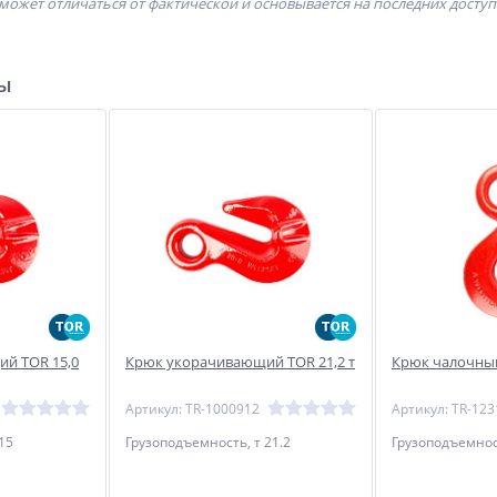
может отличаться от фактической и основывается на последних досту
ры
й TOR 15,0
Крюк укорачивающий TOR 21,2 т
Крюк чалочный
Артикул: TR-1000912
Артикул: TR-123
15
Грузоподъемность, т 21.2
Грузоподъемност