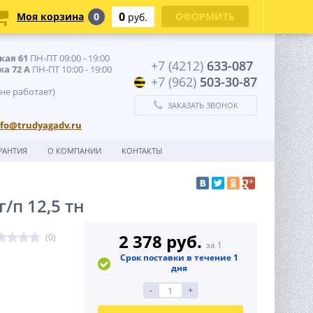
0
Моя корзина
0
ОФОРМИТЬ
руб.
кая 61
ПН-ПТ 09:00 - 19:00
+7 (4212)
633-087
ка 72 А
ПН-ПТ 10:00 - 19:00
+7 (962)
503-30-87
 не работает)
ЗАКАЗАТЬ ЗВОНОК
nfo@trudyagadv.ru
РАНТИЯ
О КОМПАНИИ
КОНТАКТЫ
/п 12,5 тн
2 378 руб.
(0)
за 1
Срок поставки в течение 1
дня
-
+