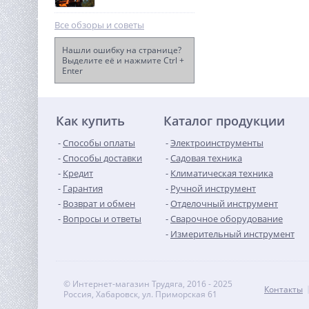
Все обзоры и советы
Нашли ошибку на странице?
Выделите её и нажмите Ctrl +
Enter
Высоторез/Сучкорез
электрический Greenworks
GPS7220, 720 Вт, 20 см
8 490
(20147)
руб.
Как купить
Каталог продукции
Способы оплаты
Электроинструменты
Способы доставки
Садовая техника
Кредит
Климатическая техника
Гарантия
Ручной инструмент
Возврат и обмен
Отделочный инструмент
Вопросы и ответы
Сварочное оборудование
Измерительный инструмент
© Интернет-магазин Трудяга, 2016 - 2025
Контакты
Россия, Хабаровск, ул. Приморская 61