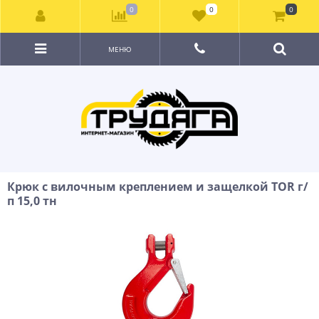
0
0
0
МЕНЮ
Крюк с вилочным креплением и защелкой TOR г/
п 15,0 тн