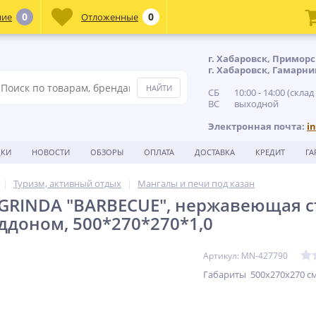
0
0
ние
Отложенные
г. Хабаровск, Приморс
г. Хабаровск, Гамарни
СБ 10:00 - 14:00 (склад
ВС выходной
Электронная почта:
i
ДКИ
НОВОСТИ
ОБЗОРЫ
ОПЛАТА
ДОСТАВКА
КРЕДИТ
ГА
Туризм, активный отдых
Мангалы и печи под казан
GRINDA ″BARBECUE″, нержавеющая ст
оддоном, 500*270*270*1,0
Артикул: MN-427790
Габариты 500х270х270 с