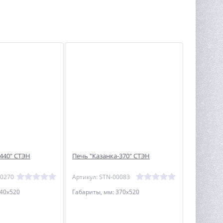
440" СТЭН
Печь "Казанка-370" СТЭН
00270
Артикул: STN-00083
440х520
Габариты, мм: 370х520