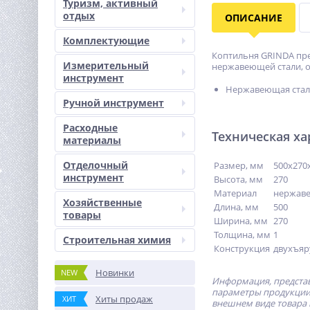
Туризм, активный
отдых
ОПИСАНИЕ
Комплектующие
Коптильня GRINDA пре
Измерительный
нержавеющей стали, он
инструмент
Нержавеющая стал
Ручной инструмент
Расходные
Техническая ха
материалы
Отделочный
Размер, мм
500х270
инструмент
Высота, мм
270
Материал
не­ржа­в
Хозяйственные
Длина, мм
500
товары
Ширина, мм
270
Толщина, мм
1
Строительная химия
Конструкция
двух­ъ­яр
Новинки
NEW
Информация, представ
параметры продукции 
Хиты продаж
ХИТ
внешнем виде товара 