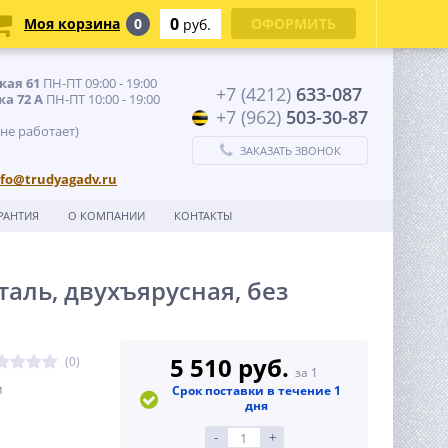
0
Моя корзина
0
ОФОРМИТЬ
руб.
кая 61
ПН-ПТ 09:00 - 19:00
+7 (4212)
633-087
ка 72 А
ПН-ПТ 10:00 - 19:00
+7 (962)
503-30-87
 не работает)
ЗАКАЗАТЬ ЗВОНОК
nfo@trudyagadv.ru
РАНТИЯ
О КОМПАНИИ
КОНТАКТЫ
аль, двухъярусная, без
5 510 руб.
(0)
за 1
м
Срок поставки в течение 1
дня
-
+