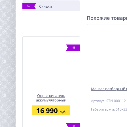
Скидки
%
Похожие това
%
Мангал разборный
Опрыскиватель
аккумуляторный
Артикул: STN-000112
Greenworks G24BPSII, 24V, c
16 990
1хАКБ 2Ач и ЗУ (5300307UA)
Габариты, мм: 610х3
руб.
%