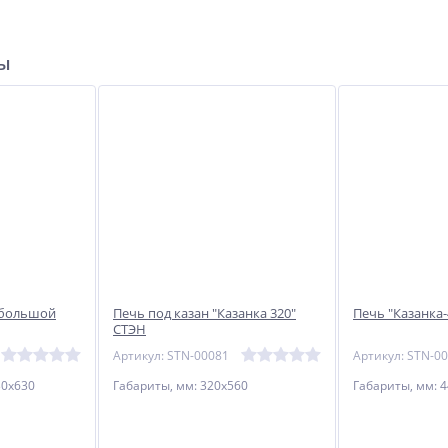
ры
 большой
Печь под казан "Казанка 320"
Печь "Казанка-
СТЭН
Артикул: STN-00081
Артикул: STN-0
30х630
Габариты, мм: 320х560
Габариты, мм: 