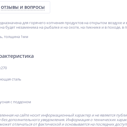
ОТЗЫВЫ И ВОПРОСЫ
дназначена для горячего копчения продуктов на открытом воздухе и
а будет незаменима на рыбалке и на охоте, на пикнике и в походе, в п
ь, толщина 1мм
рактеристика
х270
е­ю­щая сталь
ус­ная с под­до­ном
ленная на сайте носит информационный характер и не является публ
без дополнительного уведомления. Информация о технических характе
может отличаться от фактической и основывается на последних досту