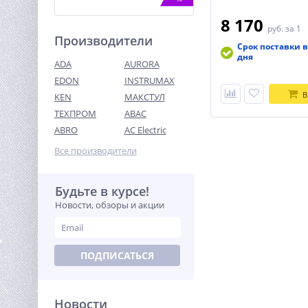
8 170
руб.
за 1
Производители
Срок поставки в
дня
ADA
AURORA
EDON
INSTRUMAX
В
KEN
МАКСТУЛ
ТЕХПРОМ
ABAC
Лебедка (1588 кг/15 м)
автомобильная TOR 12 V
ABRO
AC Electric
P3500-1D
19 665
Все производители
руб.
Будьте в курсе!
%
Новости, обзоры и акции
ПОДПИСАТЬСЯ
Новости
Мотокоса