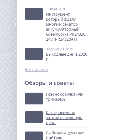
бензиномоторная TR
150Me UFO двухтактный
1 июля 2026
15 990
двигатель мощностью
Инструмент,
руб.
1кВт (1,4 л.с.)
который ждали
многие: секатор
аккумуляторный
%
Greenworks PR24320,
24V (PR24320A1)
30 декабря 2025
Выходные дни в 2026
г.
Все новости
Обзоры и советы
Триммер аккумуляторный
WORX WG183E.9 40В, 33см,
Газонокосилка или
без АКБ и ЗУ
триммер?
10 990
руб.
Как правильно
заточить пильную
%
цепь
Выбираем домкрат
СибТаль.