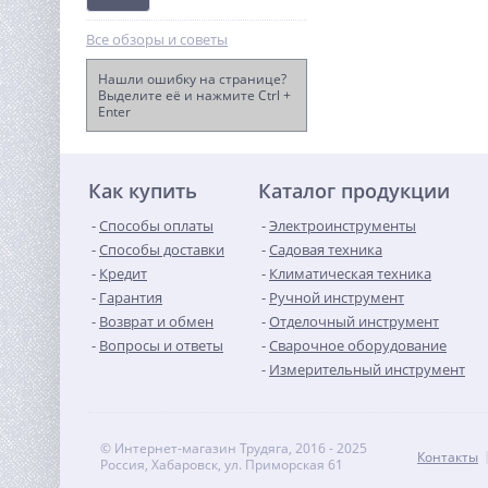
Все обзоры и советы
Нашли ошибку на странице?
Выделите её и нажмите Ctrl +
Enter
Вибротрамбовка ТОR
HCR80C (Lifan)
73 753
руб.
Как купить
Каталог продукции
Способы оплаты
Электроинструменты
Способы доставки
Садовая техника
Кредит
Климатическая техника
Гарантия
Ручной инструмент
Возврат и обмен
Отделочный инструмент
Вопросы и ответы
Сварочное оборудование
Измерительный инструмент
© Интернет-магазин Трудяга, 2016 - 2025
Контакты
Россия, Хабаровск, ул. Приморская 61