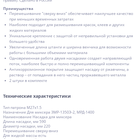
правая). Сделано в России
Преимущества
Перемешивание ″сверху вниз″ обеспечивает наилучшее качество
при меньших временных затратах
Наиболее подходит для размешивания красок, клеев и других
жидких материалов
Уникальное крепление с защитой от неправильной установки для
большего удобства
Увеличенные длина штанги и ширина венчика для возможности
работы с большими объемами материала
Одновременная работа двумя насадками создает направляющий
поток, наиболее быстро и полно перемешивающий компоненты
Антикоррозионное покрытие защищает насадку от ржавчины, а
раствор – от попадания в него частиц проржавевшего металла
2 штуки в комплекте
Технические характеристики
Тип патрона М27х1.5
Назначение Для миксера ЗМР-1350Э-2, МРД-1400
Наименование Насадка для миксера
Длина насадки, мм 590
Диаметр насадки, мм 220
Перемешивание сверху-вниз
Для жидкой массы есть