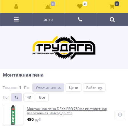
0
0
0
МЕНЮ
Монтажная пена
1
Товаров:
По
:
Умолчанию
Цене
Рейтингу
По
:
12
48
Все
Монтажная пена DEXX PRO 750мл пистолетная,
всесезонная, выход до 35л
480
руб.