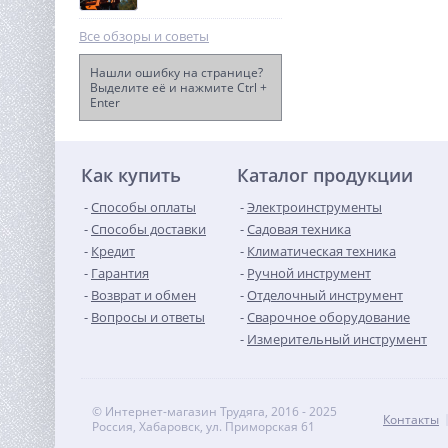
Все обзоры и советы
Нашли ошибку на странице?
Выделите её и нажмите Ctrl +
Enter
Насос фекальный
UNIPUMP FEKAMAX 12-10-
1,1
29 150
руб.
Как купить
Каталог продукции
Способы оплаты
Электроинструменты
Способы доставки
Садовая техника
Кредит
Климатическая техника
Гарантия
Ручной инструмент
Возврат и обмен
Отделочный инструмент
Вопросы и ответы
Сварочное оборудование
Измерительный инструмент
© Интернет-магазин Трудяга, 2016 - 2025
Контакты
Россия, Хабаровск, ул. Приморская 61