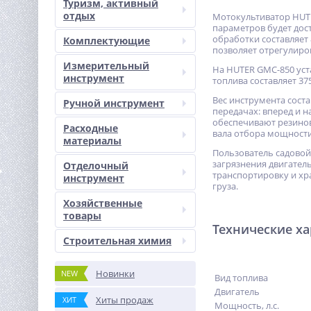
Туризм, активный
отдых
Мотокультиватор HUTE
параметров будет дос
обработки составляет 
Комплектующие
позволяет отрегулиро
Измерительный
На HUTER GMC-850 уст
инструмент
топлива составляет 3
Вес инструмента соста
Ручной инструмент
передачах: вперед и 
обеспечивают резинов
Расходные
вала отбора мощности
материалы
Пользователь садовой
загрязнения двигател
Отделочный
транспортировку и хр
инструмент
груза.
Хозяйственные
товары
Технические х
Строительная химия
Новинки
NEW
Вид топлива
Двигатель
Хиты продаж
ХИТ
Мощность, л.с.