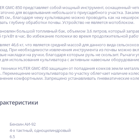
R GMC-850 представляет собой мощный инструмент, оснащенный четыр
таточно для возделывания небольшого приусадебного участка. Закал
85 см., благодаря чему культивацию можно проводить как на нешироки
вать глубину обработки почвы. Устройство не является мотоблоком.
ановлен большой топливный бак, объемом 3,6 литров, который заправ
75 гр/кВт в час. Во избежание поломки во время продолжительной раб
вляет 46,6 кг, что является средней массой для данного вида сельскох
назад. При необходимости извлечения инструмента из почвы можно в
ые накладки на ручки, благодаря которым руль не скользит. Рычаги у
 для использования культиватора с активным навесным оборудование
 техники HUTER GMC-850 защищен от попадания комков земли металл
ь. Перемещение мотокультиватора по участку облегчает наличие колес
анение комфортными. Запрещено устанавливать пневматические колес
арактеристики
Бензин АИ-92
4-х тактный, одноцилиндровый
6.5