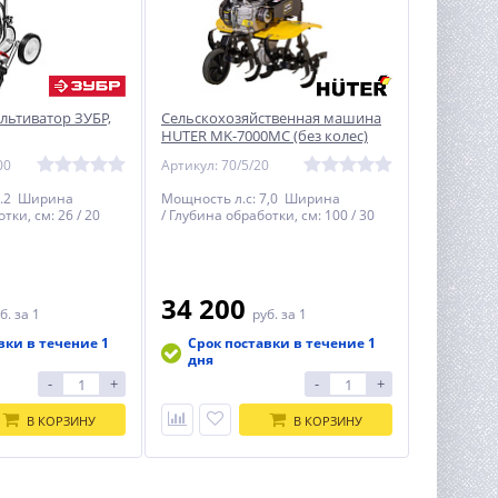
льтиватор ЗУБР,
Сельскохозяйственная машина
HUTER MK-7000MС (без колес)
00
Артикул: 70/5/20
2.2 Ширина
Мощность л.c: 7,0 Ширина
тки, см: 26 / 20
/ Глубина обработки, см: 100 / 30
34 200
б.
за 1
руб.
за 1
вки в течение 1
Срок поставки в течение 1
дня
-
+
-
+
В КОРЗИНУ
В КОРЗИНУ