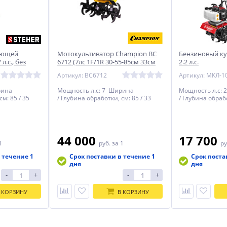
ающей
Мотокультиватор Champion ВC
Бензиновый ку
л.с., без
6712 (7лс 1F/1R 30-55-85см 33см
2.2 л.с.
3,6л 50кг)
Артикул: BC6712
Артикул: МКЛ-1
рина
Мощность л.c: 7 Ширина
Мощность л.c: 
см: 85 / 35
/ Глубина обработки, см: 85 / 33
/ Глубина обрабо
44 000
17 700
1
руб.
за 1
ру
 течение 1
Срок поставки в течение 1
Срок поста
дня
дня
-
+
-
+
 КОРЗИНУ
В КОРЗИНУ