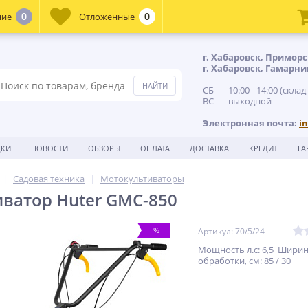
0
0
ние
Отложенные
г. Хабаровск, Приморс
г. Хабаровск, Гамарни
СБ 10:00 - 14:00 (склад
ВС выходной
Электронная почта:
i
ДКИ
НОВОСТИ
ОБЗОРЫ
ОПЛАТА
ДОСТАВКА
КРЕДИТ
ГА
Садовая техника
Мотокультиваторы
ватор Huter GMC-850
%
Артикул: 70/5/24
Мощность л.c: 6,5 Ширин
обработки, см: 85 / 30