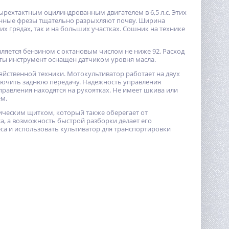
ехтактным оцилиндрованным двигателем в 6,5 л.с. Этих
енные фрезы тщательно разрыхляют почву. Ширина
х грядах, так и на больших участках. Сошник на технике
ляется бензином с октановым числом не ниже 92. Расход
оты инструмент оснащен датчиком уровня масла.
озяйственной техники. Мотокультиватор работает на двух
ключить заднюю передачу. Надежность управления
правления находятся на рукоятках. Не имеет шкива или
м.
ическим щитком, который также оберегает от
а, а возможность быстрой разборки делает его
а и использовать культиватор для транспортировки