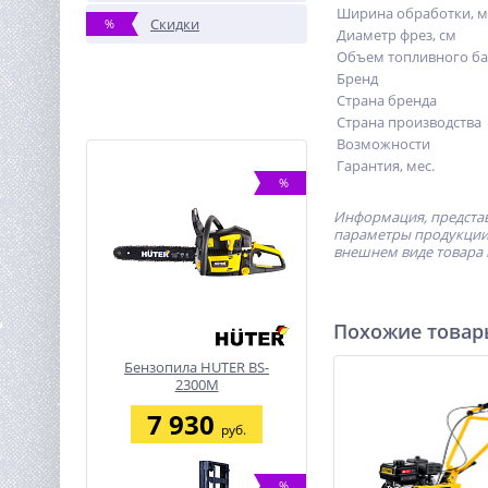
Ширина обработки, 
Скидки
%
Диаметр фрез, см
Объем топливного бак
Бренд
Страна бренда
Страна производства
Возможности
Гарантия, мес.
%
Информация, представ
параметры продукции 
внешнем виде товара 
Похожие това
Бензопила HUTER BS-
2300М
7 930
руб.
%