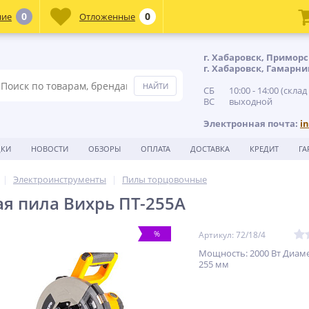
0
0
ние
Отложенные
г. Хабаровск, Приморс
г. Хабаровск, Гамарни
СБ 10:00 - 14:00 (склад
ВС выходной
Электронная почта:
i
ДКИ
НОВОСТИ
ОБЗОРЫ
ОПЛАТА
ДОСТАВКА
КРЕДИТ
ГА
Электроинструменты
Пилы торцовочные
я пила Вихрь ПТ-255А
%
Артикул: 72/18/4
Мощность: 2000 Вт Диаме
255 мм