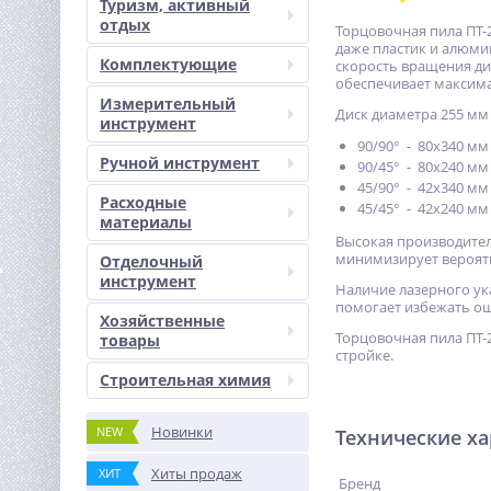
Туризм, активный
отдых
Торцовочная пила ПТ-
даже пластик и алюми
Комплектующие
скорость вращения дис
обеспечивает максима
Измерительный
Диск диаметра 255 мм
инструмент
90/90° - 80х340 мм
Ручной инструмент
90/45° - 80х240 мм
45/90° - 42х340 мм
Расходные
45/45° - 42х240 мм
материалы
Высокая производител
минимизирует вероятн
Отделочный
инструмент
Наличие лазерного ук
помогает избежать ош
Хозяйственные
Торцовочная пила ПТ-
товары
стройке.
Строительная химия
Новинки
NEW
Технические х
Хиты продаж
ХИТ
Бренд