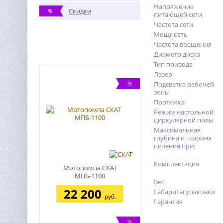
Напряжение
Скидки
%
питающей сети
Частота сети
Мощность
Частота вращения
Диаметр диска
Тип привода
Лазер
%
Подсветка рабочей
зоны
Протяжка
Режим настольной
циркулярной пилы
Максимальная
глубина и ширина
пиления при:
Комплектация
Мотопомпа СКАТ
МПБ-1100
Вес
22 200
Габариты упаковки
руб.
Гарантия
%