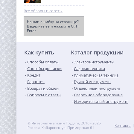
Все обзоры и советы
Нашли ошибку на странице?
Выделите её и нажмите Ctrl +
Enter
Швонарезчик TOR
HQR500A-2 (Honda)
103 706
руб.
Как купить
Каталог продукции
Способы оплаты
Электроинструменты
Способы доставки
Садовая техника
Кредит
Климатическая техника
Гарантия
Ручной инструмент
Возврат и обмен
Отделочный инструмент
Вопросы и ответы
Сварочное оборудование
Измерительный инструмент
© Интернет-магазин Трудяга, 2016 - 2025
Контакты
Россия, Хабаровск, ул. Приморская 61