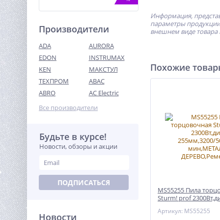
Информация, представ
параметры продукции 
Производители
внешнем виде товара 
ADA
AURORA
EDON
INSTRUMAX
Похожие това
KEN
МАКСТУЛ
ТЕХПРОМ
ABAC
Генератор бензиновый
TOR KM8000H
ABRO
AC Electric
54 143
Все производители
руб.
Будьте в курсе!
%
Новости, обзоры и акции
ПОДПИСАТЬСЯ
MS55255 Пила торц
Sturm! prof 2300Вт,д
255мм,3200/5000об/
Артикул: MS55255
мин,МЕТАЛЛ/ДЕРЕВ
Новости
Штабелер самоходный 1,5