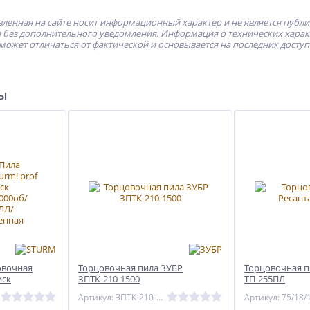
ленная на сайте носит информационный характер и не является публ
без дополнительного уведомления. Информация о технических характе
может отличаться от фактической и основывается на последних досту
ры
овочная
Торцовочная пила ЗУБР
Торцовочная п
иск
ЗПТК-210-1500
ТП-255ПЛ
Артикул: ЗПТК-210-1500
Артикул: 75/18/
О,Ременная