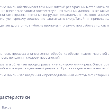
255А Вихрь обеспечивает точный и чистый рез в разных материалах, 
ний (с использованием соответствующих пильных дисков). Высокая м
ка даже при значительных нагрузках. Независимо от сложности задачи
льную передачу мощности от двигателя к диску. Такой тип привода 
 делает достаточно глубокие пропилы, что важно при работе с толстым
ьность процесса и качественная обработка обеспечивается частотой в
ость появления сколов и неровностей.
азателя облегчает процесс разметки и контроля линии реза. Оператор
ибок и получить идеальный результат. Протяжка дает возможность о
255А Вихрь – это надежный и производительный инструмент, который
арактеристики
Вихрь