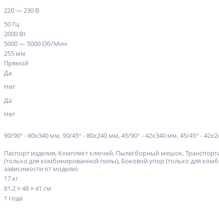
220 — 230 В
50 Гц
2000 Вт
5000 — 5000 Об/Мин
255 мм
Прямой
Да
Нет
Да
Нет
90/90° - 80х340 мм, 90/45° - 80х240 мм, 45/90° - 42х340 мм, 45/45° - 42х
Паспорт изделия, Комплект ключей, Пылесборный мешок, Транспортир
(только для комбинированной пилы), Боковой упор (только для комб
зависимости от модели)
17 кг
81.2 × 48 × 41 см
1 года