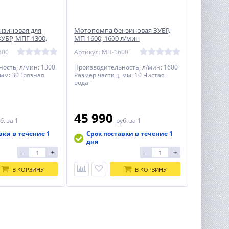
нзиновая для
Мотопомпа бензиновая ЗУБР,
УБР, МПГ-1300,
МП-1600, 1600 л/мин
300
Артикул: МП-1600
ость, л/мин: 1300
Производительность, л/мин: 1600
 мм: 30 Грязная
Размер частиц, мм: 10 Чистая
вода
45 990
б.
за 1
руб.
за 1
вки в течение 1
Срок поставки в течение 1
дня
-
+
-
+
В КОРЗИНУ
В КОРЗИНУ