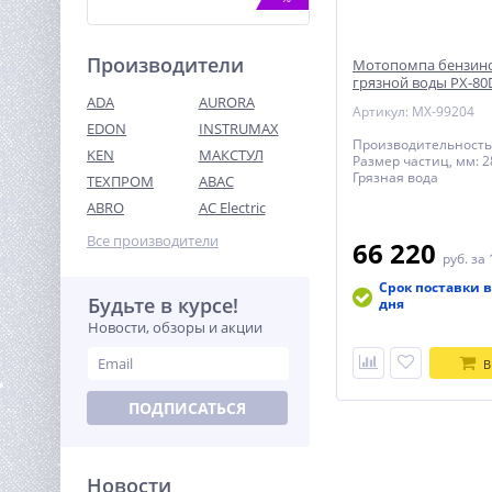
Производители
Мотопомпа бензино
грязной воды PX-80
ADA
AURORA
Артикул: MX-99204
EDON
INSTRUMAX
Производительность,
KEN
МАКСТУЛ
Размер частиц, мм: 2
Грязная вода
ТЕХПРОМ
ABAC
Зернодробилка ВИХРЬ
ЗД-400
ABRO
AC Electric
6 840
Все производители
66 220
руб.
руб.
за 
Срок поставки в
Будьте в курсе!
%
дня
Новости, обзоры и акции
В
ПОДПИСАТЬСЯ
Новости
Виброкаток ручной