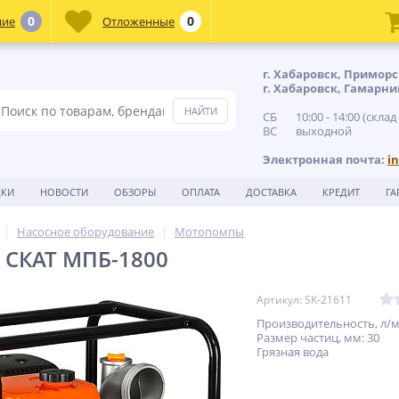
0
0
ние
Отложенные
г. Хабаровск, Приморс
г. Хабаровск, Гамарни
СБ 10:00 - 14:00 (склад
ВС выходной
Электронная почта:
i
ДКИ
НОВОСТИ
ОБЗОРЫ
ОПЛАТА
ДОСТАВКА
КРЕДИТ
ГА
Насосное оборудование
Мотопомпы
 СКАТ МПБ-1800
Артикул: SK-21611
Производительность, л/м
Размер частиц, мм: 30
Грязная вода