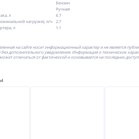
Бензин
Ручная
ака, л
6.7
номинальной нагрузке), л/ч
2.7
ртера, л
1.1
ленная на сайте носит информационный характер и не является публ
без дополнительного уведомления. Информация о технических характе
может отличаться от фактической и основывается на последних досту
ры