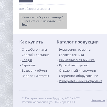
Все обзоры и советы
Нашли ошибку на странице?
Выделите её и нажмите Ctrl +
Enter
Штабелер самоходный 1,5
т 3,5 м TOR IWS15S-3500
(сопровождаемый)
286 330
руб.
Как купить
Каталог продукции
Способы оплаты
Электроинструменты
Способы доставки
Садовая техника
Кредит
Климатическая техника
Гарантия
Ручной инструмент
Возврат и обмен
Отделочный инструмент
Вопросы и ответы
Сварочное оборудование
Измерительный инструмент
© Интернет-магазин Трудяга, 2016 - 2025
Контакты
Россия, Хабаровск, ул. Приморская 61