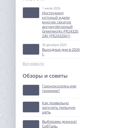
одновальцовый TOR R300
бензиновый (Honda)
1 июля 2026
260 364
Инструмент,
руб.
который ждали
многие: секатор
аккумуляторный
%
Greenworks PR24320,
24V (PR24320A1)
30 декабря 2025
Выходные дни в 2026
г.
Все новости
Обзоры и советы
Ремень стяжной TOR
1,5/3,0 т 8,0 м 35 мм
Газонокосилка или
триммер?
658
руб.
Как правильно
заточить пильную
%
цепь
Выбираем домкрат
СибТаль.