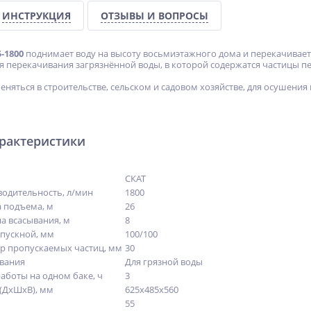
ИНСТРУКЦИЯ
ОТЗЫВЫ И ВОПРОСЫ
-1800
поднимает воду на высоту восьмиэтажного дома и перекачивает 
я перекачивания загрязнённой воды, в которой содержатся частицы пе
няться в строительстве, сельском и садовом хозяйстве, для осушения 
арактеристики
СКАТ
одительность, л/мин
1800
 подъема, м
26
а всасывания, м
8
пускной, мм
100/100
р пропускаемых частиц, мм
30
вания
Для грязной воды
аботы на одном баке, ч
3
(ДхШхВ), мм
625х485х560
55