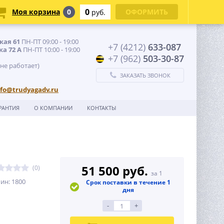
0
Моя корзина
0
ОФОРМИТЬ
руб.
кая 61
ПН-ПТ 09:00 - 19:00
+7 (4212)
633-087
ка 72 А
ПН-ПТ 10:00 - 19:00
+7 (962)
503-30-87
 не работает)
ЗАКАЗАТЬ ЗВОНОК
nfo@trudyagadv.ru
РАНТИЯ
О КОМПАНИИ
КОНТАКТЫ
51 500 руб.
(0)
за 1
ин: 1800
Срок поставки в течение 1
дня
-
+