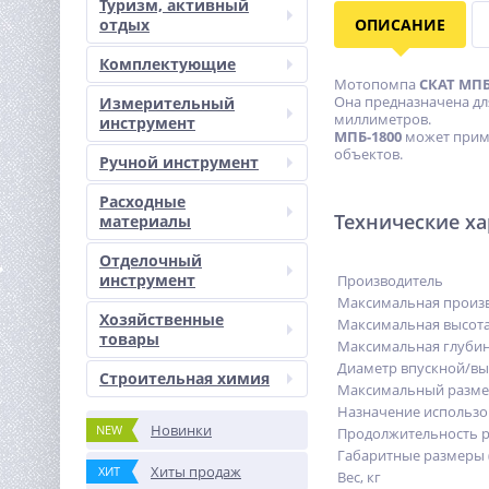
Туризм, активный
отдых
ОПИСАНИЕ
Комплектующие
Мотопомпа
СКАТ МПБ
Она предназначена дл
Измерительный
миллиметров.
инструмент
МПБ-1800
может приме
объектов.
Ручной инструмент
Расходные
Технические х
материалы
Отделочный
инструмент
Производитель
Максимальная произв
Хозяйственные
Максимальная высота
товары
Максимальная глубин
Диаметр впускной/вы
Строительная химия
Максимальный разме
Назначение использо
Новинки
NEW
Продолжительность р
Габаритные размеры 
Хиты продаж
ХИТ
Вес, кг