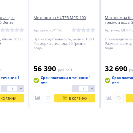
вая для
Мотопомпа HUTER MPD-100
Мотопомпа бе
D Denzel
грязной воды З
1300 л/мин
Артикул: 70/11/6
Артикул: МПГ-1
 л/мин: 1500
Производительность, л/мин: 1080
Производительн
8
Размер частиц, мм: 25 Грязная
Размер частиц,
вода
вода
56 390
32 690
1
руб.
за 1
ру
 течение 1
Срок поставки в течение 1
Срок поста
дня
дня
-
+
-
+
 КОРЗИНУ
В КОРЗИНУ