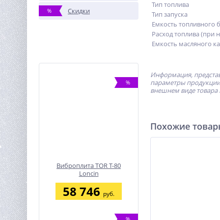
Тип топлива
Скидки
%
Тип запуска
Емкость топливного б
Расход топлива (при 
Емкость масляного ка
Информация, представ
параметры продукции 
%
внешнем виде товара 
Похожие това
Виброплита TOR T-80
Loncin
58 746
руб.
%