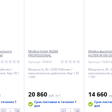
ысокого
Мойка Huter W200i
Мойка высоког
el
PROFESSIONAL
HUTER W195-Q
Артикул: 70/8/41
Артикул: 70/8/1
абочее /
Мощность, Вт: 2500 Рабочее /
Мощность, Вт: 2
е, бар: 95 /
максимальное давление, бар: 135
максимальное д
/ 200
/ 195
20 860
14 660
1
руб.
за 1
ру
 течение 1
Срок поставки в течение 1
Срок поста
дня
дня
-
+
-
+