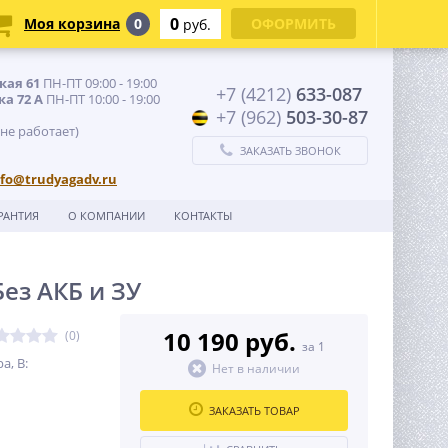
0
Моя корзина
0
ОФОРМИТЬ
руб.
кая 61
ПН-ПТ 09:00 - 19:00
+7 (4212)
633-087
ка 72 А
ПН-ПТ 10:00 - 19:00
+7 (962)
503-30-87
 не работает)
ЗАКАЗАТЬ ЗВОНОК
nfo@trudyagadv.ru
РАНТИЯ
О КОМПАНИИ
КОНТАКТЫ
ез АКБ и ЗУ
10 190 руб.
(0)
за 1
а, В:
Нет в наличии
ЗАКАЗАТЬ ТОВАР