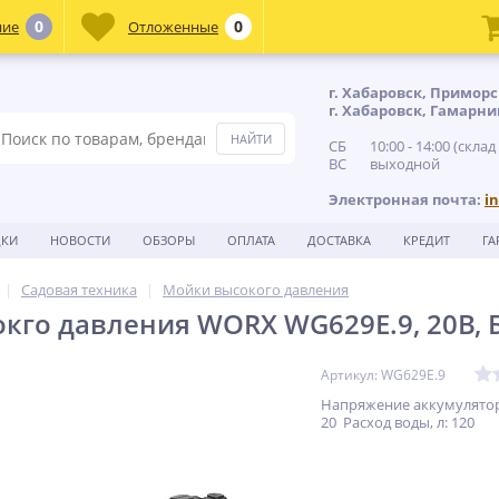
0
0
ние
Отложенные
г. Хабаровск, Приморс
г. Хабаровск, Гамарни
СБ 10:00 - 14:00 (склад
ВС выходной
Электронная почта:
i
ДКИ
НОВОСТИ
ОБЗОРЫ
ОПЛАТА
ДОСТАВКА
КРЕДИТ
ГА
Садовая техника
Мойки высокого давления
кго давления WORX WG629E.9, 20В, Б
Артикул: WG629E.9
Напряжение аккумулятор
20 Расход воды, л: 120