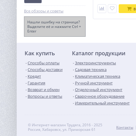
В
Все обзоры и советы
Нашли ошибку на странице?
Выделите её и нажмите Ctrl +
Enter
Рабочий LED-фонарь акк.
Greenworks G24SL200, 24V,
200 лм, скоба, без АКБ и ЗУ
1 490
(3502407)
руб.
Как купить
Каталог продукции
Способы оплаты
Электроинструменты
Способы доставки
Садовая техника
Кредит
Климатическая техника
Гарантия
Ручной инструмент
Возврат и обмен
Отделочный инструмент
Вопросы и ответы
Сварочное оборудование
Измерительный инструмент
© Интернет-магазин Трудяга, 2016 - 2025
Контакты
Россия, Хабаровск, ул. Приморская 61