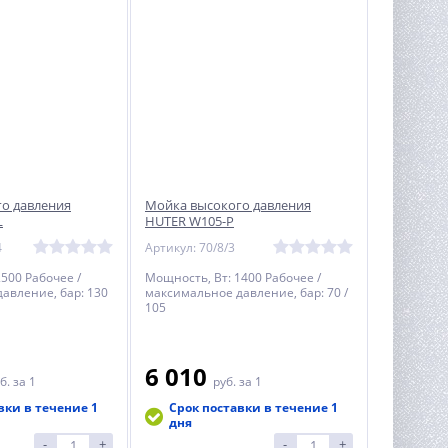
о давления
Мойка высокого давления
L
HUTER W105-Р
4
Артикул: 70/8/3
500 Рабочее /
Мощность, Вт: 1400 Рабочее /
авление, бар: 130
максимальное давление, бар: 70 /
105
6 010
б.
за 1
руб.
за 1
вки в течение 1
Срок поставки в течение 1
дня
-
+
-
+