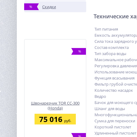
Скидки
%
Технические х
Тип питания
Емкость аккумулятор
Сила тока зарядного 
Состав комплекта
%
Тип забора воды
Максимальное рабоче
Регулировка давлени
Использование моющ
Функция всасывания
Фильтр грубой очист
Количество насадок
Ведро
Бачок для моющего с
Швонарезчик TOR CC-300
(Honda)
Шланг для воды
Многофункциональна
75 016
руб.
Сумка для переноски
Короткий пистолет
Удлиненный пистолет
%