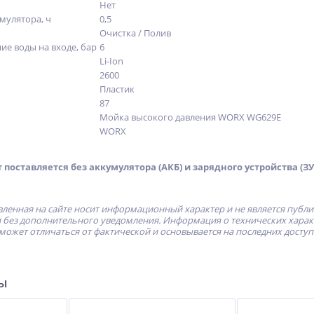
Нет
мулятора, ч
0,5
Очистка / Полив
е воды на входе, бар
6
Li-Ion
2600
Пластик
87
Мойка высокого давления WORX WG629E
WORX
поставляется без аккумулятора (АКБ) и зарядного устройства (ЗУ
ленная на сайте носит информационный характер и не является публ
без дополнительного уведомления. Информация о технических характе
может отличаться от фактической и основывается на последних досту
ры