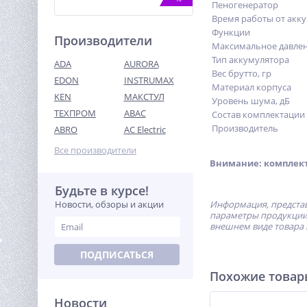
Пеногенератор
Время работы от акку
Функции
Производители
Максимальное давлени
Тип аккумулятора
ADA
AURORA
Вес брутто, гр
EDON
INSTRUMAX
Материал корпуса
KEN
МАКСТУЛ
Уровень шума, дБ
ТЕХПРОМ
ABAC
Угловая шлифовальная
Состав комплектации
машина акк. Greenworks
Производитель
ABRO
AC Electric
GD24AGK4, 24V, б/щет, 125
10 990
мм, 10500 об/мин,1x4Ач,ЗУ
Все производители
руб.
Внимание: комплект 
Будьте в курсе!
%
Новости, обзоры и акции
Информация, представ
параметры продукции 
внешнем виде товара 
ПОДПИСАТЬСЯ
Похожие това
Новости
Дрель-шуруповерт