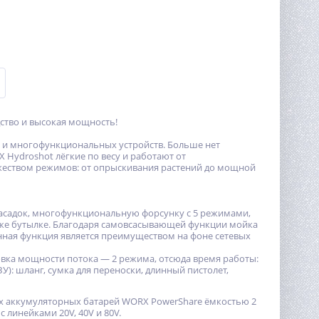
ство и высокая мощность!
 и многофункциональных устройств. Больше нет
 Hydroshot лёгкие по весу и работают от
ожеством режимов: от опрыскивания растений до мощной
асадок, многофункциональную форсунку с 5 режимами,
даже бутылке. Благодаря самовсасывающей функции мойка
 Данная функция является преимуществом на фоне сетевых
овка мощности потока — 2 режима, отсюда время работы:
 ЗУ): шланг, сумка для переноски, длинный пистолет,
х аккумуляторных батарей WORX PowerShare ёмкостью 2
 линейками 20V, 40V и 80V.