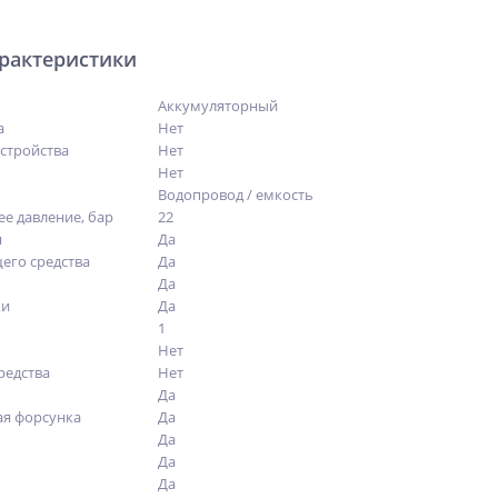
арактеристики
Аккумуляторный
а
Нет
устройства
Нет
Нет
Водопровод / емкость
е давление, бар
22
я
Да
его средства
Да
Да
ки
Да
1
Нет
редства
Нет
Да
я форсунка
Да
Да
Да
Да