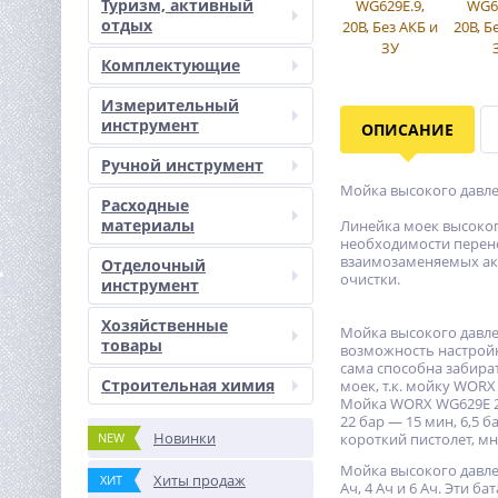
Туризм, активный
отдых
Комплектующие
Измерительный
инструмент
ОПИСАНИЕ
Ручной инструмент
Мойка высокого давл
Расходные
материалы
Линейка моек высоког
необходимости перено
взаимозаменяемых акк
Отделочный
очистки.
инструмент
Хозяйственные
Мойка высокого давле
товары
возможность настройк
сама способна забират
Строительная химия
моек, т.к. мойку WORX
Мойка WORX WG629E 20
22 бар — 15 мин, 6,5 б
Новинки
NEW
короткий пистолет, м
Мойка высокого давле
Хиты продаж
ХИТ
Ач, 4 Ач и 6 Ач. Эти 