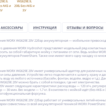
АКСЕССУАРЫ
ИНСТРУКЦИЯ
ОТЗЫВЫ И ВОПРОСЫ
ения WORX WG629E 20V 22бар аккумуляторная — мобильное превосход
о давления WORX Hydroshot представляет модельный ряд компактных
сить за собой габаритную мойку с питанием от сети. Ведь мойки WORX
умуляторов PowerShare. Также они имеют всего одну насадку со мн
ния WORX WG629E 20V имеет универсальный адаптер для различных н
и силы давления. Устройство легко подключается к шлангу, крану и 
ь воду из любого источника (бассейн, фонтан, водоём, ведро и т.д.).
 WG629E 20V можно брать с собой в поездки, где нет электричества.
V имеет следующие характеристики: расход воды — 120 л/ч, регулир
ар — 30 мин. Вес модели — 1,7 кг. В комплекте с мойкой идёт (без АКБ и
ногофункциональная форсунка.
ния WORX WG629E 20V 22бар работает от универсальных литий-ионны
батареи совместимы со всей аккумуляторной техникой WORX PowerShare: с