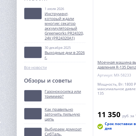
ударная Greenworks
GD24DD140, 24V,б/щет,0-
1 июля 2026
19 490
550/0-2100 об/
Инструмент,
руб.
мин,70/140Нм,1x5Ач,ЗУ
который ждали
многие: секатор
аккумуляторный
%
Greenworks PR24320,
24V (PR24320A1)
30 декабря 2025
Выходные дни в 2026
г.
Моечная машина в
давления R-135 Denz
Все новости
Артикул: MX-58233
Обзоры и советы
Насос фекальный
Мощность, Вт: 1800 Р
UNIPUMP FEKAMAX 25-15-
максимальное давлени
Газонокосилка или
2,2
135
триммер?
43 380
руб.
Как правильно
11 350
заточить пильную
руб.
за 
%
цепь
Срок поставки в
дня
Выбираем домкрат
СибТаль.