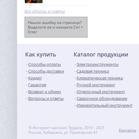
Все обзоры и советы
Нашли ошибку на странице?
Выделите её и нажмите Ctrl +
Enter
Лебедка (2948 кг/20 м)
автомобильная TOR 12 V
P6000
31 246
руб.
Как купить
Каталог продукции
Способы оплаты
Электроинструменты
Способы доставки
Садовая техника
Кредит
Климатическая техника
Гарантия
Ручной инструмент
Возврат и обмен
Отделочный инструмент
Вопросы и ответы
Сварочное оборудование
Измерительный инструмент
© Интернет-магазин Трудяга, 2016 - 2025
Контакты
Россия, Хабаровск, ул. Приморская 61