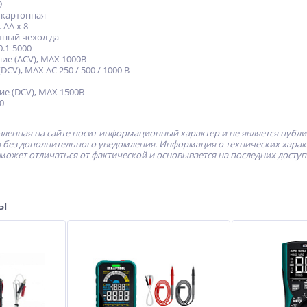
9
 картонная
 АА х 8
ный чехол да
.1-5000
е (ACV), MAX 1000В
CV), MAX АС 250 / 500 / 1000 В
е (DCV), MAX 1500В
0
ленная на сайте носит информационный характер и не является публ
без дополнительного уведомления. Информация о технических характе
может отличаться от фактической и основывается на последних досту
ры