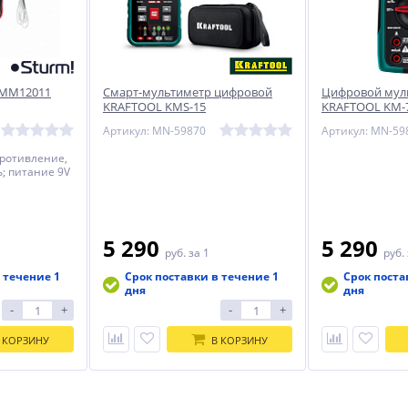
 MM12011
Смарт-мультиметр цифровой
Цифровой мул
KRAFTOOL KMS-15
KRAFTOOL KM-
Артикул: MN-59870
Артикул: MN-59
противление,
ь; питание 9V
5 290
5 290
руб.
за 1
руб.
 течение 1
Срок поставки в течение 1
Срок поста
дня
дня
-
+
-
+
 КОРЗИНУ
В КОРЗИНУ