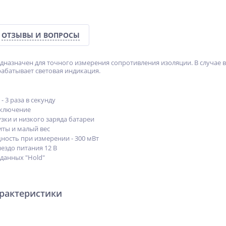
ОТЗЫВЫ И ВОПРОСЫ
назначен для точного измерения сопротивления изоляции. В случае 
рабатывает световая индикация.
- 3 раза в секунду
тключение
зки и низкого заряда батареи
ты и малый вес
ость при измерении - 300 мВт
ездо питания 12 В
данных ″Hold″
арактеристики