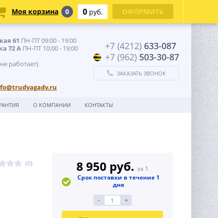
0
Моя корзина
0
ОФОРМИТЬ
руб.
кая 61
ПН-ПТ 09:00 - 19:00
+7 (4212)
633-087
ка 72 А
ПН-ПТ 10:00 - 19:00
+7 (962)
503-30-87
 не работает)
ЗАКАЗАТЬ ЗВОНОК
nfo@trudyagadv.ru
РАНТИЯ
О КОМПАНИИ
КОНТАКТЫ
8 950 руб.
(0)
за 1
Срок поставки в течение 1
дня
-
+