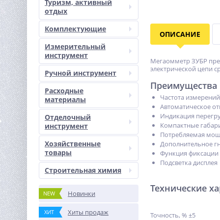
Туризм, активный
отдых
Комплектующие
ОПИСАНИЕ
Измерительный
инструмент
Мегаомметр ЗУБР пред
электрической цепи с
Ручной инструмент
Преимущества
Расходные
Частота измерений 
материалы
Автоматическое о
Индикация перегру
Отделочный
Компактные габари
инструмент
Потребляемая мощн
Хозяйственные
Дополнительное гн
товары
Функция фиксации 
Подсветка дисплея
Строительная химия
Технические х
Новинки
NEW
Хиты продаж
ХИТ
Точность, % ±5