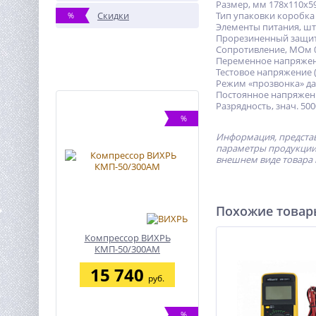
Размер, мм 178х110х5
Скидки
Тип упаковки коробка
%
Элементы питания, шт.
Прорезиненный защит
Сопротивление, МОм 0
Переменное напряжени
Тестовое напряжение (D
Режим «прозвонка» да
Постоянное напряжени
Разрядность, знач. 500
%
Информация, представ
параметры продукции 
внешнем виде товара 
Похожие това
Компрессор ВИХРЬ
КМП-50/300АМ
15 740
руб.
%