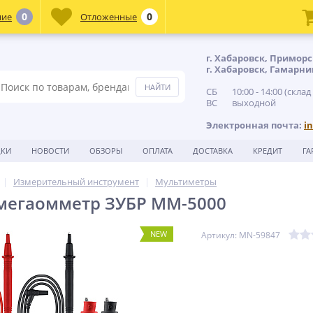
0
0
ние
Отложенные
г. Хабаровск, Приморс
г. Хабаровск, Гамарни
СБ 10:00 - 14:00 (склад
ВС выходной
Электронная почта:
i
ДКИ
НОВОСТИ
ОБЗОРЫ
ОПЛАТА
ДОСТАВКА
КРЕДИТ
ГА
Измерительный инструмент
Мультиметры
мегаомметр ЗУБР ММ-5000
NEW
Артикул: MN-59847