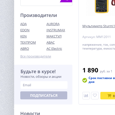
Производители
ADA
AURORA
Мультиметр Sturm!
EDON
INSTRUMAX
KEN
МАКСТУЛ
Артикул: MM12011
ТЕХПРОМ
ABAC
Бензопила Holzfforma G180
напряжение, ток, со
(35см шина)
ABRO
AC Electric
температура, емкост
9 790
Все производители
руб.
1 890
Будьте в курсе!
%
руб.
за 1
Новости, обзоры и акции
Срок поставки в
дня
ПОДПИСАТЬСЯ
В
Новости
Насос фекальный