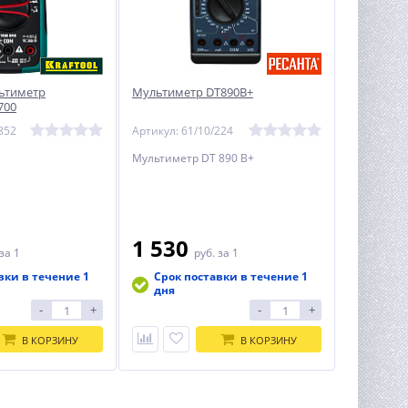
ьтиметр
Мультиметр DT890B+
700
852
Артикул: 61/10/224
Мультиметр DT 890 B+
1 530
за 1
руб.
за 1
вки в течение 1
Срок поставки в течение 1
дня
-
+
-
+
В КОРЗИНУ
В КОРЗИНУ