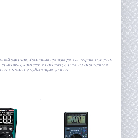
ичной офертой.
Компания-производитель
вправе изменять
ристиках, комплекте поставки, стране изготовления и
пных к моменту публикации данных.