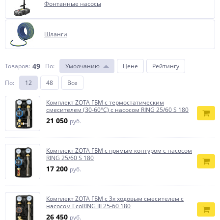
Фонтанные насосы
Шланги
49
Товаров:
По
:
Умолчанию
Цене
Рейтингу
По
:
12
48
Все
Комплект ZOTA ГБМ с термостатическим
смесителем (30-60°С) с насосом RING 25/60 S 180
21 050
руб.
Комплект ZOTA ГБМ с прямым контуром с насосом
RING 25/60 S 180
17 200
руб.
Комплект ZOTA ГБМ с 3х ходовым смесителем с
насосом EcoRING III 25-60 180
26 450
руб.