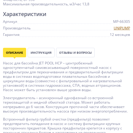
Максимальная производительность, м3/час 13,8
Характеристики
Артикул
МР-66305
Производитель
UNIPUMP
Гарантия
12 месяцев
ОПИСАНИЕ
ИНСТРУКЦИЯ
ОТЗЫВЫ И ВОПРОСЫ
Насос для бассейна JET POOL HCP – центробежный
одноступенчатый самовсасывающий поверхностный насос с
предфильтром для перекачивания и предварительной фильтрации
воды в системах водоподготовки плавательных бассейнов и
циркуляции воды (совместно с фильтровальной и нагревательной
установкой) в системах гидромассажа, СПА, водных аттракционов.
Насос может быть установлен выше уровня воды.
Электродвигатель – асинхронный однофазный со встроенной
термозащитой и медной обмоткой статора. Может работать
непрерывно до 6 часов. Конструкция проточной части обеспечивает
высокую производительность насоса при низком энергопотреблении.
Встроенный фильтр грубой очистки (предфильтр) позволяет
предотвратить попадание в насос и систему фильтрации крупных
посторонних предметов. Крышка предфильтра крепится к корпусу с
помощью откидных болтов и изготовлена из прозрачного