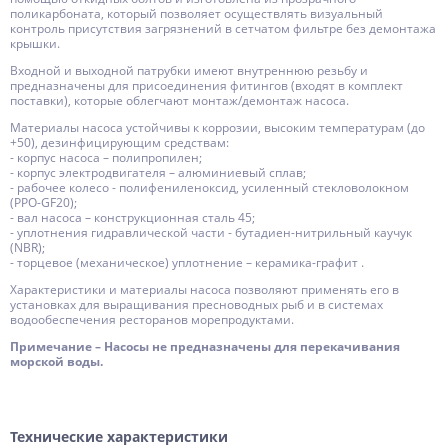
поликарбоната, который позволяет осуществлять визуальный
контроль присутствия загрязнений в сетчатом фильтре без демонтажа
крышки.
Входной и выходной патрубки имеют внутреннюю резьбу и
предназначены для присоединения фитингов (входят в комплект
поставки), которые облегчают монтаж/демонтаж насоса.
Материалы насоса устойчивы к коррозии, высоким температурам (до
+50), дезинфицирующим средствам:
- корпус насоса – полипропилен;
- корпус электродвигателя – алюминиевый сплав;
- рабочее колесо - полифениленоксид, усиленный стекловолокном
(PPO-GF20);
- вал насоса – конструкционная сталь 45;
- уплотнения гидравлической части - бутадиен-нитрильный каучук
(NBR);
- торцевое (механическое) уплотнение – керамика-графит .
Характеристики и материалы насоса позволяют применять его в
установках для выращивания пресноводных рыб и в системах
водообеспечения ресторанов морепродуктами.
Примечание – Насосы не предназначены для перекачивания
морской воды.
Технические характеристики