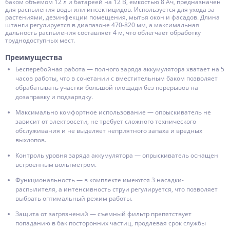
баком объемом 12 л и батареей на 12 В, емкостью 8 Ач, предназначен
для распыления воды или инсектицидов. Используется для ухода за
растениями, дезинфекции помещения, мытья окон и фасадов. Длина
штанги регулируется в диапазоне 470-820 мм, а максимальная
дальность распыления составляет 4 м, что облегчает обработку
труднодоступных мест.
Преимущества
Бесперебойная работа — полного заряда аккумулятора хватает на 5
часов работы, что в сочетании с вместительным баком позволяет
обрабатывать участки большой площади без перерывов на
дозаправку и подзарядку.
Максимально комфортное использование — опрыскиватель не
зависит от электросети, не требует сложного технического
обслуживания и не выделяет неприятного запаха и вредных
выхлопов.
Контроль уровня заряда аккумулятора — опрыскиватель оснащен
встроенным вольтметром.
Функциональность — в комплекте имеются 3 насадки-
распылителя, а интенсивность струи регулируется, что позволяет
выбрать оптимальный режим работы.
Защита от загрязнений — съемный фильтр препятствует
попаданию в бак посторонних частиц, продлевая срок службы