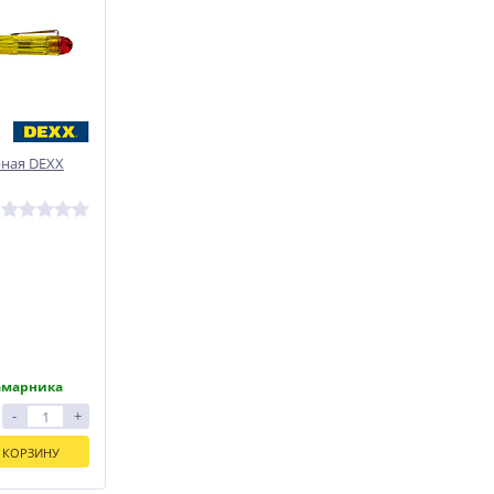
рная DEXX
амарника
-
+
 КОРЗИНУ