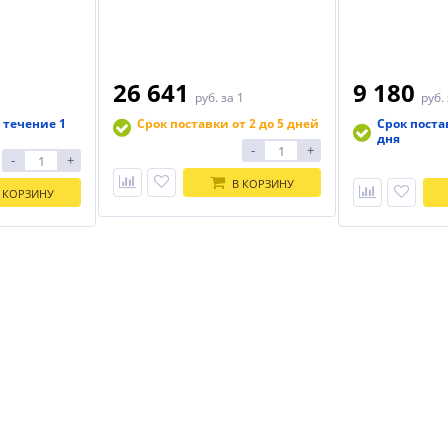
26 641
9 180
руб.
за 1
руб.
 течение 1
Срок поставки от 2 до 5 дней
Срок поста
дня
-
+
-
+
В КОРЗИНУ
 КОРЗИНУ