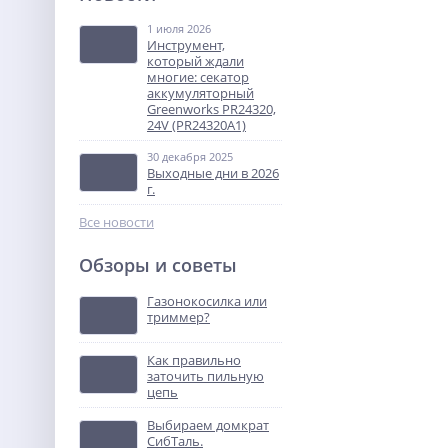
аккумуляторный
Greenworks GD82ABII, 82V,
1 июля 2026
10 990
бесщеточный, без АКБ и
Инструмент,
руб.
ЗУ (2407007)
который ждали
многие: секатор
аккумуляторный
%
Greenworks PR24320,
24V (PR24320A1)
30 декабря 2025
Выходные дни в 2026
г.
Все новости
Обзоры и советы
Генератор бензиновый
TOR KM3800H с кнопкой
Газонокосилка или
запуска и колесами
триммер?
28 697
руб.
Как правильно
заточить пильную
%
цепь
Выбираем домкрат
СибТаль.