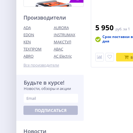
Производители
5 950
ADA
AURORA
руб.
за 1
EDON
INSTRUMAX
Срок поставки в
дня
KEN
МАКСТУЛ
ТЕХПРОМ
ABAC
Генератор бензиновый
TOR KM8000H
ABRO
AC Electric
В
54 143
Все производители
руб.
Будьте в курсе!
%
Новости, обзоры и акции
ПОДПИСАТЬСЯ
Новости
Воздуходув