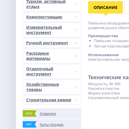
Туризм, активный
отдых
ОПИСАНИЕ
Комплектующие
Паяльное оборудовани
Измерительный
развития рынка обесп
инструмент
Преимущества
Паяльник оснащен
Ручной инструмент
Легкая пластикова
Расходные
Использование
материалы
Электропаяльник непр
Отделочный
инструмент
Технические х
Мощность, Вт 500
Хозяйственные
Рукоятка пластик
товары
Форма жала Клин
Нагревательный элем
Строительная химия
Новинки
NEW
Хиты продаж
ХИТ