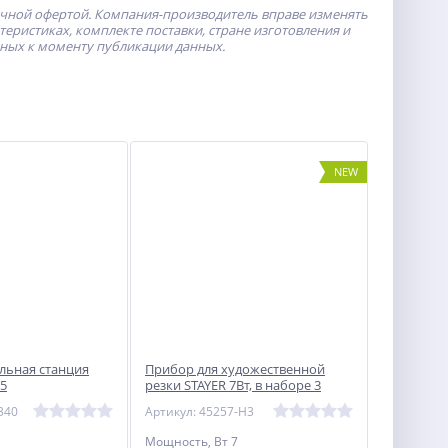
ичной офертой.
Компания-производитель
вправе изменять
ристиках, комплекте поставки, стране изготовления и
пных к моменту публикации данных.
NEW
льная станция
Прибор для художественной
5
резки STAYER 7Вт, в наборе 3
насадки, аккуратный рез
340
Артикул: 45257-H3
пенопласта+пластика,
Мощность, Вт 7