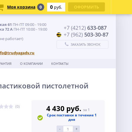
0
Моя корзина
0
ОФОРМИТЬ
руб.
кая 61
ПН-ПТ 09:00 - 19:00
+7 (4212)
633-087
ка 72 А
ПН-ПТ 10:00 - 19:00
+7 (962)
503-30-87
 не работает)
ЗАКАЗАТЬ ЗВОНОК
nfo@trudyagadv.ru
РАНТИЯ
О КОМПАНИИ
КОНТАКТЫ
ластиковой пистолетной
4 430 руб.
(0)
за 1
Срок поставки в течение 1
дня
-
+