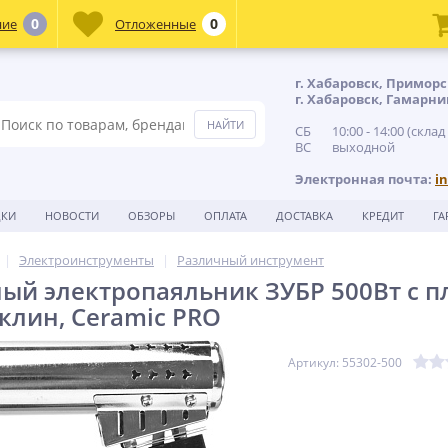
0
0
ние
Отложенные
г. Хабаровск, Приморс
г. Хабаровск, Гамарни
СБ 10:00 - 14:00 (склад
ВС выходной
Электронная почта:
i
ДКИ
НОВОСТИ
ОБЗОРЫ
ОПЛАТА
ДОСТАВКА
КРЕДИТ
ГА
Электроинструменты
Различный инструмент
й электропаяльник ЗУБР 500Вт с п
 клин, Ceramic PRO
Артикул: 55302-500