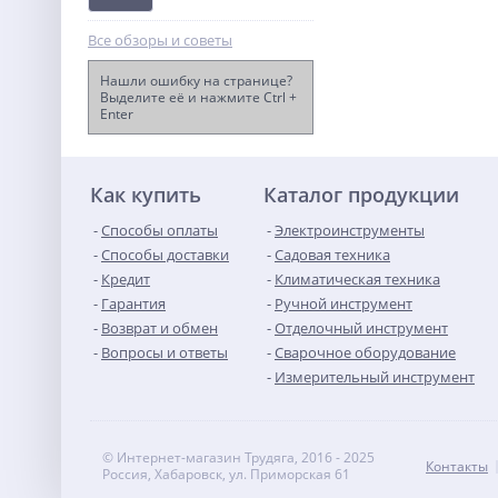
Все обзоры и советы
Нашли ошибку на странице?
Выделите её и нажмите Ctrl +
Enter
Виброплита реверсивная
TOR TK-150 Loncin
110 369
руб.
Как купить
Каталог продукции
Способы оплаты
Электроинструменты
Способы доставки
Садовая техника
Кредит
Климатическая техника
Гарантия
Ручной инструмент
Возврат и обмен
Отделочный инструмент
Вопросы и ответы
Сварочное оборудование
Измерительный инструмент
© Интернет-магазин Трудяга, 2016 - 2025
Контакты
Россия, Хабаровск, ул. Приморская 61