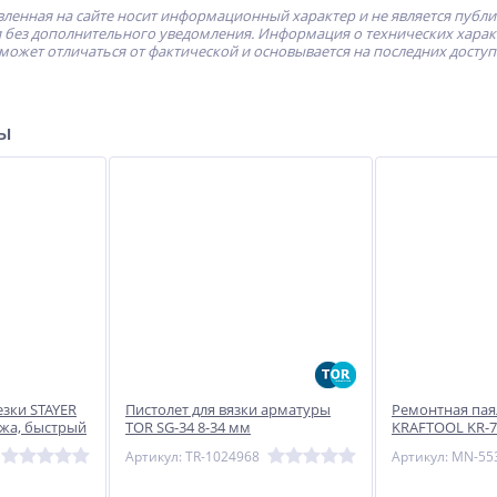
ленная на сайте носит информационный характер и не является публ
без дополнительного уведомления. Информация о технических характе
может отличаться от фактической и основывается на последних досту
ры
зки STAYER
Пистолет для вязки арматуры
Ремонтная пая
ожа, быстрый
TOR SG-34 8-34 мм
KRAFTOOL KR-7
астика,
Артикул: TR-1024968
Артикул: MN-55