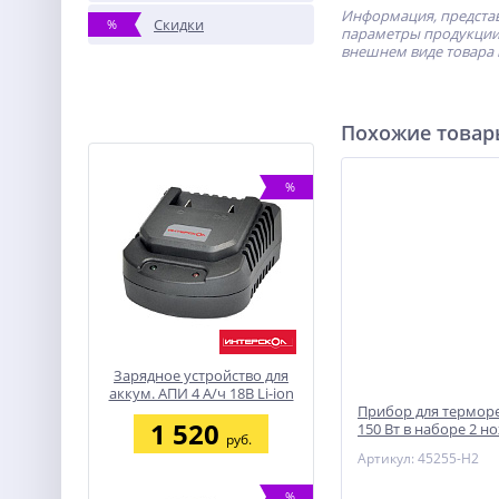
Информация, представ
Скидки
%
параметры продукции 
внешнем виде товара 
Похожие това
%
Зарядное устройство для
аккум. АПИ 4 А/ч 18В Li-ion
ИНТЕРСКОЛ
Прибор для терморе
1 520
150 Вт в наборе 2 н
руб.
рез пенопласта + пл
Артикул: 45255-H2
Thermo cut
%