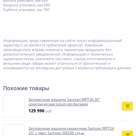
Высота упаковки, мм 890
Ширина упаковки, мм 690
Глубина упаковки, мм 760
Информация, представленная на сайте носит информационный
характер и не является публичной офертой.
Компания-
производитель
вправе изменять параметры продукции без
дополнительного уведомления. Информация о технических
характеристиках, комплекте поставки, стране изготовления и
внешнем виде товара может отличаться от фактической и
основывается на последних доступных к моменту публикации данных.
Похожие товары
Затирочная машина Samsan WPT36 36"
электрическая Litium-ion батарея
129 990
руб.
Затирочная машина кромочная Samsan WPT24
24" с двиг. Samsan SM200 c/д.м.