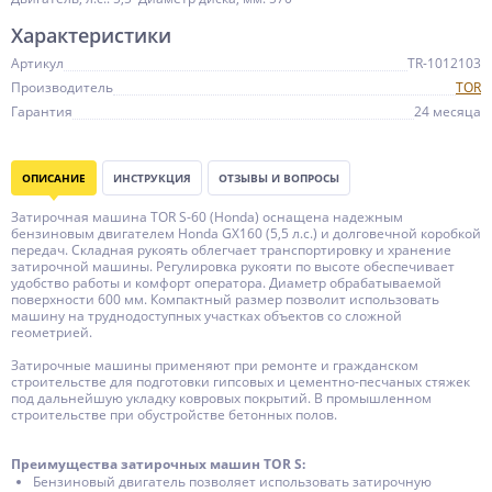
Характеристики
Артикул
TR-1012103
Производитель
TOR
Гарантия
24 месяца
ОПИСАНИЕ
ИНСТРУКЦИЯ
ОТЗЫВЫ И ВОПРОСЫ
Затирочная машина TOR S-60 (Honda) оснащена надежным
бензиновым двигателем Honda GX160 (5,5 л.с.) и долговечной коробкой
передач. Складная рукоять облегчает транспортировку и хранение
затирочной машины. Регулировка рукояти по высоте обеспечивает
удобство работы и комфорт оператора. Диаметр обрабатываемой
поверхности 600 мм. Компактный размер позволит использовать
машину на труднодоступных участках объектов со сложной
геометрией.
Затирочные машины применяют при ремонте и гражданском
строительстве для подготовки гипсовых и цементно-песчаных стяжек
под дальнейшую укладку ковровых покрытий. В промышленном
строительстве при обустройстве бетонных полов.
Преимущества затирочных машин TOR S:
Бензиновый двигатель позволяет использовать затирочную