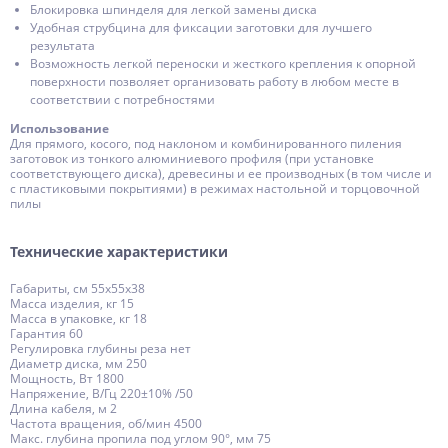
Блокировка шпинделя для легкой замены диска
Удобная струбцина для фиксации заготовки для лучшего
результата
Возможность легкой переноски и жесткого крепления к опорной
поверхности позволяет организовать работу в любом месте в
соответствии с потребностями
Использование
Для прямого, косого, под наклоном и комбинированного пиления
заготовок из тонкого алюминиевого профиля (при установке
соответствующего диска), древесины и ее производных (в том числе и
с пластиковыми покрытиями) в режимах настольной и торцовочной
пилы
Технические характеристики
Габариты, см 55x55x38
Масса изделия, кг 15
Масса в упаковке, кг 18
Гарантия 60
Регулировка глубины реза нет
Диаметр диска, мм 250
Мощность, Вт 1800
Напряжение, В/Гц 220±10% /50
Длина кабеля, м 2
Частота вращения, об/мин 4500
Макс. глубина пропила под углом 90°, мм 75