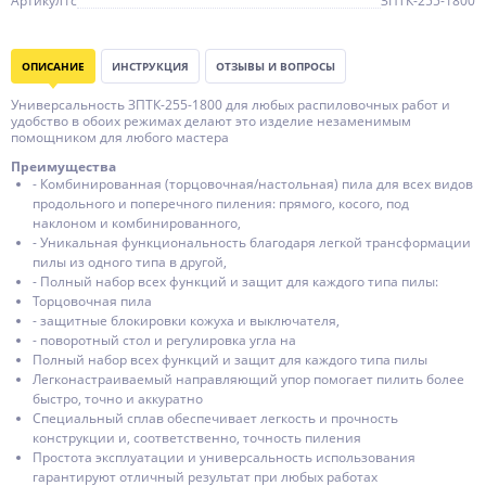
Артикул1c
ЗПТК-255-1800
ОПИСАНИЕ
ИНСТРУКЦИЯ
ОТЗЫВЫ И ВОПРОСЫ
Универсальность ЗПТК-255-1800 для любых распиловочных работ и
удобство в обоих режимах делают это изделие незаменимым
помощником для любого мастера
Преимущества
- Комбинированная (торцовочная/настольная) пила для всех видов
продольного и поперечного пиления: прямого, косого, под
наклоном и комбинированного,
- Уникальная функциональность благодаря легкой трансформации
пилы из одного типа в другой,
- Полный набор всех функций и защит для каждого типа пилы:
Торцовочная пила
- защитные блокировки кожуха и выключателя,
- поворотный стол и регулировка угла на
Полный набор всех функций и защит для каждого типа пилы
Легконастраиваемый направляющий упор помогает пилить более
быстро, точно и аккуратно
Специальный сплав обеспечивает легкость и прочность
конструкции и, соответственно, точность пиления
Простота эксплуатации и универсальность использования
гарантируют отличный результат при любых работах