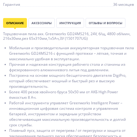
Гарантия
36 месяцев
ОПИСАНИЕ
АКСЕССУАРЫ
ИНСТРУКЦИЯ
ОТЗЫВЫ И ВОПРОСЫ
Торцовочная пила акк. Greenworks GD24MS216, 24V, б/щ, 4800 об/мин,
216x30мм,рез 65х310мм,1х5Ач,ЗУ (1501707UG)
Мобильная и производительная аккумуляторная торцовочная пила
Greenworks GD24MS216 с функцией протяжки – лёгкая, точная и
максимально удобная в эксплуатации.
Прочная и надежная конструкция рабочего стола и станины из
фрезерованного алюминиевого литья под давлением.
Построена на основе мощного бесщеточного двигателя DigiPro,
который обеспечивает мощный и быстрый рез и высокую
производительность.
Более 400 резов хвойного бруса 50х50 мм от АКБ High Power
ёмкостью 8 Ач.
Работой инструмента управляет Greenworks Intelligent Power –
инновационная цифровая система контроля и управления
батареей, инструментом и зарядным устройством
обеспечивающая максимальную производительность и долгий
срок службы.
Плавный пуск, защита от перегрева / от перегрузки и защита от
заклинивания пильного диска обеспечивают безопасность и