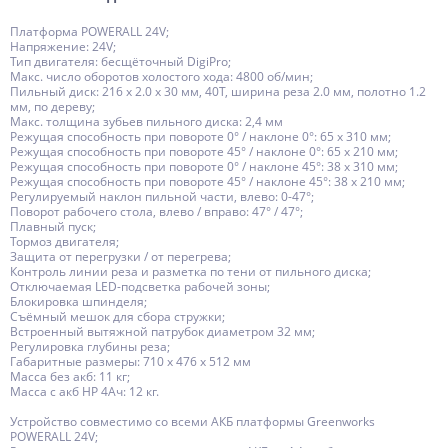
Платформа POWERALL 24V;
Напряжение: 24V;
Тип двигателя: бесщёточный DigiPro;
Макс. число оборотов холостого хода: 4800 об/мин;
Пильный диск: 216 х 2.0 х 30 мм, 40Т, ширина реза 2.0 мм, полотно 1.2
мм, по дереву;
Макс. толщина зубьев пильного диска: 2,4 мм
Режущая способность при повороте 0° / наклоне 0°: 65 х 310 мм;
Режущая способность при повороте 45° / наклоне 0°: 65 х 210 мм;
Режущая способность при повороте 0° / наклоне 45°: 38 х 310 мм;
Режущая способность при повороте 45° / наклоне 45°: 38 х 210 мм;
Регулируемый наклон пильной части, влево: 0-47°;
Поворот рабочего стола, влево / вправо: 47° / 47°;
Плавный пуск;
Тормоз двигателя;
Защита от перегрузки / от перегрева;
Контроль линии реза и разметка по тени от пильного диска;
Отключаемая LED-подсветка рабочей зоны;
Блокировка шпинделя;
Съёмный мешок для сбора стружки;
Встроенный вытяжной патрубок диаметром 32 мм;
Регулировка глубины реза;
Габаритные размеры: 710 x 476 x 512 мм
Масса без акб: 11 кг;
Масса с акб HP 4Ач: 12 кг.
Устройство совместимо со всеми АКБ платформы Greenworks
POWERALL 24V;