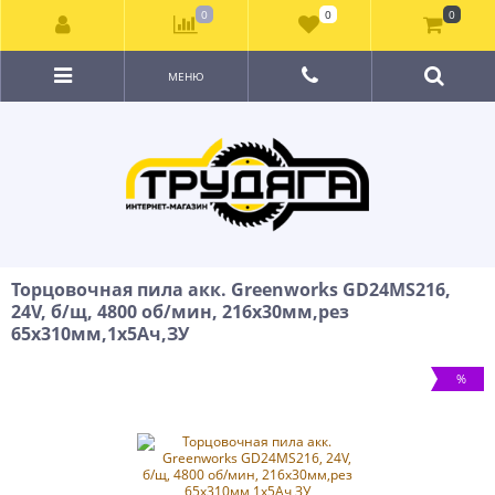
0
0
0
МЕНЮ
Торцовочная пила акк. Greenworks GD24MS216,
24V, б/щ, 4800 об/мин, 216x30мм,рез
65х310мм,1х5Ач,ЗУ
%