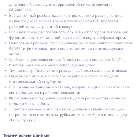
длительный срок службы торцовочной пилы Greenworks
GD24MS216.
Всегда точный рез благодаря контролю линии реза по тени от
пильного диска за счет яркой и отключаемой LED-подсветки
рабочей зоны, встроенной в кожух.
Большая режущая способность 65х310 мм благодаря встроенной
функции протяжки пильной части с транспортным фиксатором.
Поворотный рабочий стол с диапазоном регулировки влево/вправо
47°/47° и фиксированными положениями часто используемых
углов.
Удобная регулировка пильной части влево в диапазоне 0-47° с
быстрой настройкой часто используемых углов.
Точная настройка глубины реза для выборки пазов в заготовках.
Надежная фиксация заготовок на рабочем столе благодаря
быстрозажимной струбцине.
Все шкалы выполнены в металле, а управляющие элементы легко
контролируются в рабочем положении.
Фронтальная и торцевая рукоятки для переноски торцовочной
пилы до места работы.
Эффективное удаление стружки и древесной пыли с помощью
встроенного вытяжного патрубка диаметром 32 мм и мешка для
сбора стружки.
Технические данные