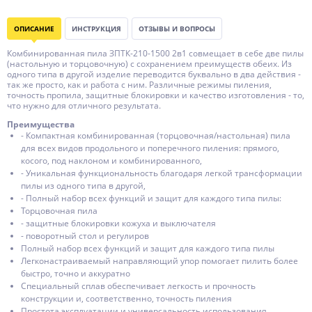
ОПИСАНИЕ
ИНСТРУКЦИЯ
ОТЗЫВЫ И ВОПРОСЫ
Комбинированная пила ЗПТК-210-1500 2в1 совмещает в себе две пилы
(настольную и торцовочную) с сохранением преимуществ обеих. Из
одного типа в другой изделие переводится буквально в два действия -
так же просто, как и работа с ним. Различные режимы пиления,
точность пропила, защитные блокировки и качество изготовления - то,
что нужно для отличного результата.
Преимущества
- Компактная комбинированная (торцовочная/настольная) пила
для всех видов продольного и поперечного пиления: прямого,
косого, под наклоном и комбинированного,
- Уникальная функциональность благодаря легкой трансформации
пилы из одного типа в другой,
- Полный набор всех функций и защит для каждого типа пилы:
Торцовочная пила
- защитные блокировки кожуха и выключателя
- поворотный стол и регулиров
Полный набор всех функций и защит для каждого типа пилы
Легконастраиваемый направляющий упор помогает пилить более
быстро, точно и аккуратно
Специальный сплав обеспечивает легкость и прочность
конструкции и, соответственно, точность пиления
Простота эксплуатации и универсальность использования