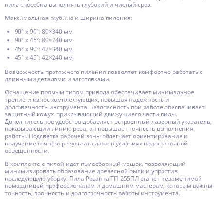
пила способна выполнять глубокий и чистый срез.
Максимальная глубина и ширина пиления:
90° x 90°: 80×340 мм,
90° x 45°: 80×240 мм,
45° x 90°: 42×340 мм,
45° x 45°: 42×240 мм.
Возможность протяжного пиления позволяет комфортно работать с
длинными деталями и заготовками.
Оснащение прямым типом привода обеспечивает минимальное
трение и износ комплектующих, повышая надежность и
долговечность инструмента. Безопасность при работе обеспечивает
защитный кожух, прикрывающий движущиеся части пилы.
Дополнительное удобство добавляет встроенный лазерный указатель,
показывающий линию реза, он повышает точность выполнения
работы. Подсветка рабочей зоны облегчает ориентирование и
получение точного результата даже в условиях недостаточной
освещенности.
В комплекте с пилой идет пылесборный мешок, позволяющий
минимизировать образование древесной пыли и упростив
последующую уборку. Пила Ресанта ТП-255ПЛ станет незаменимой
помощницей профессионалам и домашним мастерам, которым важны
точность, прочность и долгосрочность работы инструмента.