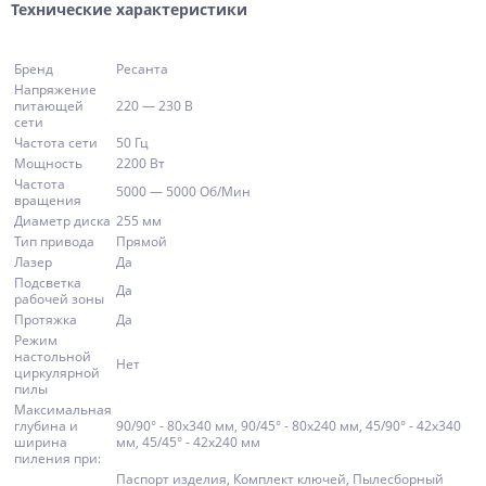
Технические характеристики
Бренд
Ресанта
Напряжение
питающей
220 — 230 В
сети
Частота сети
50 Гц
Мощность
2200 Вт
Частота
5000 — 5000 Об/Мин
вращения
Диаметр диска
255 мм
Тип привода
Прямой
Лазер
Да
Подсветка
Да
рабочей зоны
Протяжка
Да
Режим
настольной
Нет
циркулярной
пилы
Максимальная
глубина и
90/90° - 80х340 мм, 90/45° - 80х240 мм, 45/90° - 42х340
ширина
мм, 45/45° - 42х240 мм
пиления при:
Паспорт изделия, Комплект ключей, Пылесборный