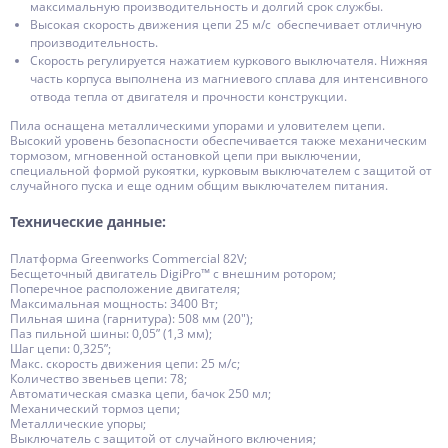
максимальную производительность и долгий срок службы.
Высокая скорость движения цепи 25 м/с обеспечивает отличную
производительность.
Скорость регулируется нажатием куркового выключателя. Нижняя
часть корпуса выполнена из магниевого сплава для интенсивного
отвода тепла от двигателя и прочности конструкции.
Пила оснащена металлическими упорами и уловителем цепи.
Высокий уровень безопасности обеспечивается также механическим
тормозом, мгновенной остановкой цепи при выключении,
специальной формой рукоятки, курковым выключателем с защитой от
случайного пуска и еще одним общим выключателем питания.
Технические данные:
Платформа Greenworks Commercial 82V;
Бесщеточный двигатель DigiPro™ с внешним ротором;
Поперечное расположение двигателя;
Максимальная мощность: 3400 Вт;
Пильная шина (гарнитура): 508 мм (20");
Паз пильной шины: 0,05” (1,3 мм);
Шаг цепи: 0,325”;
Макс. скорость движения цепи: 25 м/c;
Количество звеньев цепи: 78;
Автоматическая смазка цепи, бачок 250 мл;
Механический тормоз цепи;
Металлические упоры;
Выключатель с защитой от случайного включения;