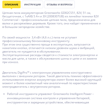
ОПИСАНИЕ
ИНСТРУКЦИЯ
ОТЗЫВЫ И ВОПРОСЫ
Цепная пила аккумуляторная Greenworks GD82CS51, 82V, 51 см,
бесщеточная, с 1хАКБ 5 Ач и ЗУ (2008307UB) из линейки техники 82V
Commercial – профессиональная цепная пила, предназначена для
валки и раскряжёвки деревьев. Кроме того, она найдет применение и
в большом загородном хозяйстве.
По своей мощности 3,4 кВт (4,6 л.c.) пила не уступает
профессиональному бензиновому инструменту.
При этом она существенно проще в эксплуатации, запускается
нажатием кнопки, отличается низким уровнем шума и вибраций,
двигатель не нуждается в обслуживании.
Эксплуатационные расходы сводятся к стоимости электроэнергии и
масла для цепи, а также к обслуживанию шины и цепи и их замене
при износе.
Двигатель DigiPro™ с электронным управлением конструктивно
выполнен с внешним ротором. Такой двигатель помимо эффективного
использования энергии аккумулятора имеет более высокий крутящий
момент и более компактный чем аналогичный по характеристикам
электродвигатель с внутренним ротором.
Работой инструмента управляет Greenworks Intelligent Power –
инновационная система контроля и управления батареей,
инструментом и зарядным устройством, обеспечивающая