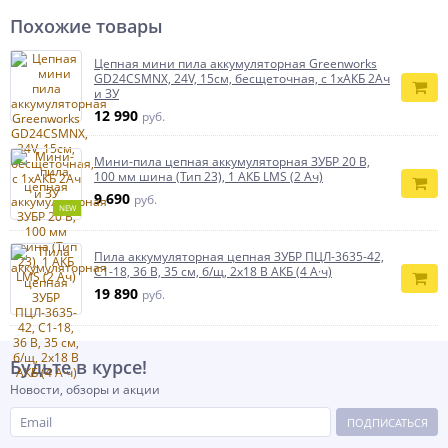
Похожие товары
Цепная мини пила аккумуляторная Greenworks
GD24CSMNX, 24V, 15см, бесщеточная, c 1хАКБ 2Ач
и ЗУ
12 990
руб.
Мини-пила цепная аккумуляторная ЗУБР 20 В,
100 мм шина (Тип 23), 1 АКБ LMS (2 Ач)
9 690
руб.
NEW
Пила аккумуляторная цепная ЗУБР ПЦЛ-3635-42,
С1-18, 36 В, 35 см, б/щ, 2х18 В АКБ (4 А·ч)
19 890
руб.
Будьте в курсе!
Новости, обзоры и акции
ПОДПИСАТЬСЯ