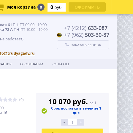
0
Моя корзина
0
ОФОРМИТЬ
руб.
кая 61
ПН-ПТ 09:00 - 19:00
+7 (4212)
633-087
ка 72 А
ПН-ПТ 10:00 - 19:00
+7 (962)
503-30-87
 не работает)
ЗАКАЗАТЬ ЗВОНОК
nfo@trudyagadv.ru
РАНТИЯ
О КОМПАНИИ
КОНТАКТЫ
10 070 руб.
(0)
за 1
00
Срок поставки в течение 1
м 16
дня
-
+