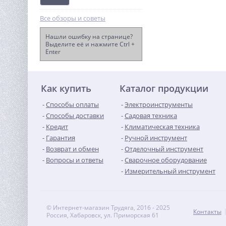
Все обзоры и советы
Нашли ошибку на странице?
Выделите её и нажмите Ctrl +
Enter
Дрель-шуруповерт акк.
Greenworks GD24DD90, 24V,
б/щет,
14 990
45/90Нм,1x5Ач,ЗУ,кор
руб.
(3707507OUG)
Как купить
Каталог продукции
Способы оплаты
Электроинструменты
Способы доставки
Садовая техника
Кредит
Климатическая техника
Гарантия
Ручной инструмент
Возврат и обмен
Отделочный инструмент
Вопросы и ответы
Сварочное оборудование
Измерительный инструмент
© Интернет-магазин Трудяга, 2016 - 2025
Контакты
Россия, Хабаровск, ул. Приморская 61