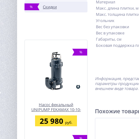
Материал
Скидки
%
Макс. длина плитки, 
Макс. толщина плитк
Угольник
Вес без упаковки
Вес в упаковке
Габариты, см
Боковая поддержка п
%
Информация, представ
параметры продукции 
внешнем виде товара 
Насос фекальный
UNIPUMP FEKAMAX 10-10-
Похожие това
0,75
25 980
руб.
%