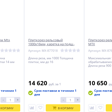
мм Mtx
Плиткорез рельсовый
Плиткорез рел
1000х16мм, каретка на подш.,
MTX
стальная станина, усил.
Артикул: MX-877018
Артикул: MX-87
рукоятка-пенал//Denzel
ина
Длина реза, мм 1000 Толщина
Максимальная
тки 14 мм
плитки, мм до 16
обрабатываемо
Длина реза 900
14 620
10 650
руб.
за 1
ру
 течение 1
Срок поставки в течение 1
Срок поста
дня
дня
-
+
-
+
 КОРЗИНУ
В КОРЗИНУ