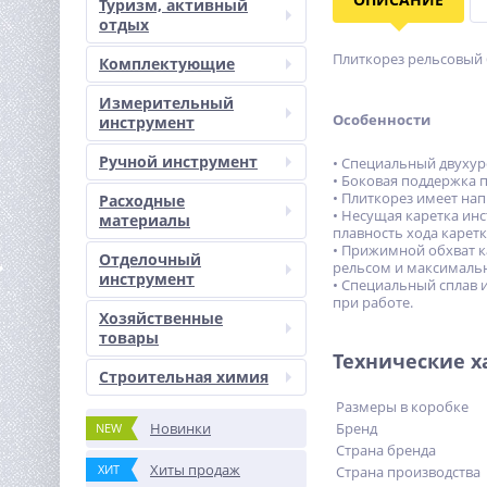
Туризм, активный
отдых
Плиткорез рельсовый 
Комплектующие
Измерительный
Особенности
инструмент
Ручной инструмент
• Специальный двухур
• Боковая поддержка 
• Плиткорез имеет на
Расходные
• Несущая каретка ин
материалы
плавность хода карет
• Прижимной обхват к
Отделочный
рельсом и максимальн
инструмент
• Специальный сплав 
при работе.
Хозяйственные
товары
Технические 
Строительная химия
Размеры в коробке
Новинки
Бренд
NEW
Страна бренда
Хиты продаж
ХИТ
Страна производства