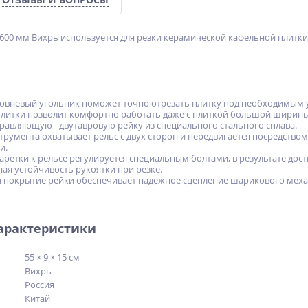
600 мм Вихрь используется для резки керамической кафельной плитки
овневый угольник поможет точно отрезать плитку под необходимым 
плитки позволит комфортно работать даже с плиткой большой ширин
правляющую - двутавровую рейку из специального стального сплава.
струмента охватывает рельс с двух сторон и передвигается посредств
ки.
аретки к рельсе регулируется специальным болтами, в результате дост
ая устойчивость рукоятки при резке.
и покрытие рейки обеспечивает надежное сцепление шарикового меха
характеристики
55 × 9 × 15 см
Вихрь
Россия
Китай