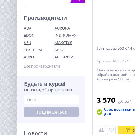
Производители
ADA
AURORA
EDON
INSTRUMAX
KEN
МАКСТУЛ
Плиткорез 500 х 14 
ТЕХПРОМ
ABAC
Дрель-шуруповерт акк.
Greenworks GD24DD90, 24V,
ABRO
AC Electric
б/щет,
Артикул: MX-87622
13 990
45/90Нм,1x4Ач,ЗУ,кор
Все производители
руб.
(3707507CUB)
Максимальная толщ
обрабатываемой пли
Длина реза 500 мм
Будьте в курсе!
%
Новости, обзоры и акции
3 570
руб.
за 1
Срок поставки в
ПОДПИСАТЬСЯ
дня
В
Новости
Виброплита TOR C-90L(R)