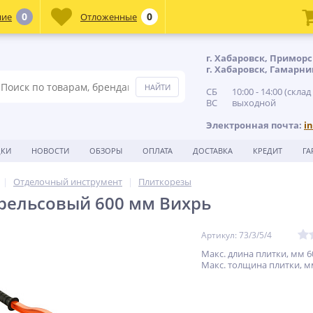
0
0
ние
Отложенные
г. Хабаровск, Приморс
г. Хабаровск, Гамарни
СБ 10:00 - 14:00 (склад
ВС выходной
Электронная почта:
i
ДКИ
НОВОСТИ
ОБЗОРЫ
ОПЛАТА
ДОСТАВКА
КРЕДИТ
ГА
Отделочный инструмент
Плиткорезы
рельсовый 600 мм Вихрь
Артикул: 73/3/5/4
Макс. длина плитки, мм 6
Макс. толщина плитки, м