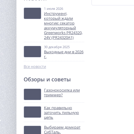
(Honda)
1 июля 2026
68 086
Инструмент,
руб.
который ждали
многие: секатор
аккумуляторный
%
Greenworks PR24320,
24V (PR24320A1)
30 декабря 2025
Выходные дни в 2026
г.
Все новости
Обзоры и советы
Триммер аккумуляторный
Greenworks GD82LTK5, 82V,
Газонокосилка или
40 см, бесщеточный, с
триммер?
44 990
1хАКБ 5 Ач и ЗУ
руб.
(2110607UB)
Как правильно
заточить пильную
NEW
цепь
%
Выбираем домкрат
СибТаль.