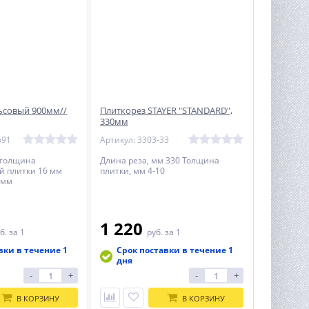
ьсовый 900мм//
Плиткорез STAYER ″STANDARD″,
330мм
691
Артикул: 3303-33
 толщина
Длина реза, мм 330 Толщина
й плитки 16 мм
плитки, мм 4-10
 мм
1 220
б.
за 1
руб.
за 1
вки в течение 1
Срок поставки в течение 1
дня
-
+
-
+
В КОРЗИНУ
В КОРЗИНУ