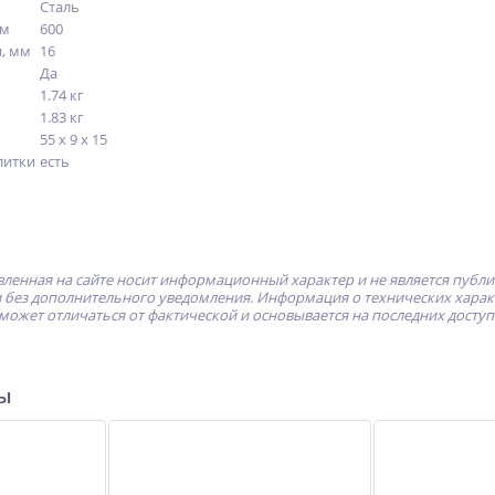
Сталь
мм
600
и, мм
16
Да
1.74 кг
1.83 кг
55 х 9 х 15
литки
есть
ленная на сайте носит информационный характер и не является публ
без дополнительного уведомления. Информация о технических характе
может отличаться от фактической и основывается на последних досту
ры