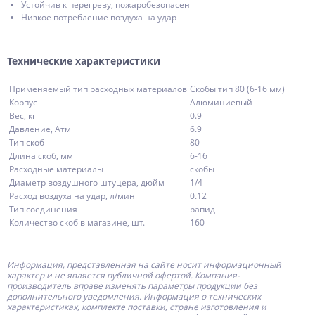
Устойчив к перегреву, пожаробезопасен
Низкое потребление воздуха на удар
Технические характеристики
Применяемый тип расходных материалов
Ско­бы тип 80 (6-16 мм)
Корпус
Алю­ми­ни­е­вый
Вес, кг
0.9
Давление, Атм
6.9
Тип скоб
80
Длина скоб, мм
6-16
Расходные материалы
ско­бы
Диаметр воздушного штуцера, дюйм
1/4
Расход воздуха на удар, л/мин
0.12
Тип соединения
ра­пид
Количество скоб в магазине, шт.
160
Информация, представленная на сайте носит информационный
характер и не является публичной офертой.
Компания-
производитель
вправе изменять параметры продукции без
дополнительного уведомления. Информация о технических
характеристиках, комплекте поставки, стране изготовления и