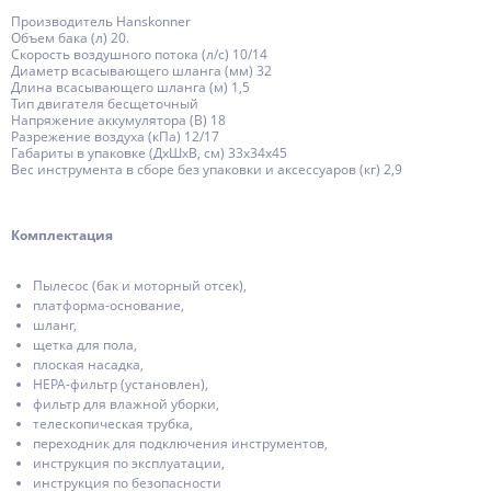
Производитель Hanskonner
Объем бака (л) 20.
Скорость воздушного потока (л/с) 10/14
Диаметр всасывающего шланга (мм) 32
Длина всасывающего шланга (м) 1,5
Тип двигателя бесщеточный
Напряжение аккумулятора (В) 18
Разрежение воздуха (кПа) 12/17
Габариты в упаковке (ДхШхВ, см) 33x34x45
Вес инструмента в сборе без упаковки и аксессуаров (кг) 2,9
Комплектация
Пылесос (бак и моторный отсек),
платформа-основание,
шланг,
щетка для пола,
плоская насадка,
НЕРА-фильтр (установлен),
фильтр для влажной уборки,
телескопическая трубка,
переходник для подключения инструментов,
инструкция по эксплуатации,
инструкция по безопасности