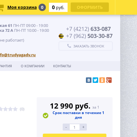
0
Моя корзина
0
ОФОРМИТЬ
руб.
кая 61
ПН-ПТ 09:00 - 19:00
+7 (4212)
633-087
ка 72 А
ПН-ПТ 10:00 - 19:00
+7 (962)
503-30-87
 не работает)
ЗАКАЗАТЬ ЗВОНОК
nfo@trudyagadv.ru
РАНТИЯ
О КОМПАНИИ
КОНТАКТЫ
12 990 руб.
за 1
(0)
Срок поставки в течение 1
дня
-
+