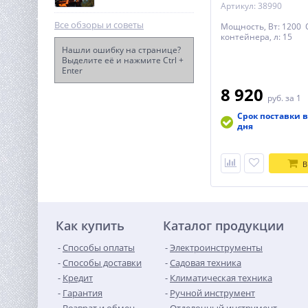
Артикул: 38990
Все обзоры и советы
Мощность, Вт: 1200
контейнера, л: 15
Нашли ошибку на странице?
Выделите её и нажмите Ctrl +
Enter
Бетоносмеситель TOR 120
л
8 920
руб.
за 1
21 209
руб.
Срок поставки в
дня
В
Как купить
Каталог продукции
Способы оплаты
Электроинструменты
Способы доставки
Садовая техника
Кредит
Климатическая техника
Гарантия
Ручной инструмент