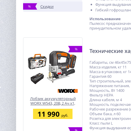
Функция выдувания 
Скидки
%
Гибкий гофрошланг
Использование
Пылесос предназначен
принудительном удале
%
Технические х
Габариты, см 46x45x75
Масса изделия, кг 11
Масса в упаковке, кг 1
Гарантия 60
Тип строительный, эл
Напряжение питания, 
Мощность, Вт 1400
Фильтр HEPA
Лобзик аккумуляторный
Длина кабеля, м 4
WORX W543, 20В, 2 Ач х1,
Мощность подключаемо
кейс
Рабочее разрежение (н
11 990
Объем бака, л 60
руб.
Розетка для электроин
Класс пыли L
Функция выдувания ес
%