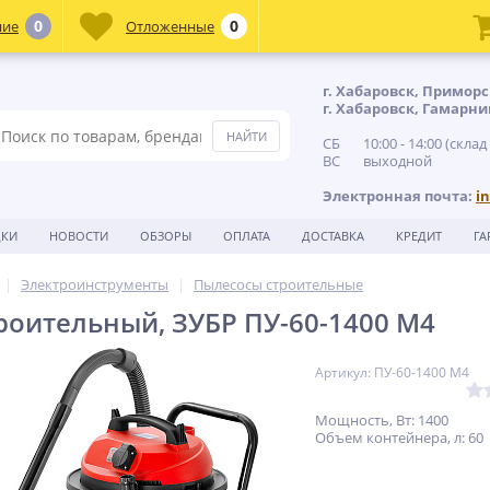
0
0
ние
Отложенные
г. Хабаровск, Приморс
г. Хабаровск, Гамарни
СБ 10:00 - 14:00 (склад
ВС выходной
Электронная почта:
i
ДКИ
НОВОСТИ
ОБЗОРЫ
ОПЛАТА
ДОСТАВКА
КРЕДИТ
ГА
Электроинструменты
Пылесосы строительные
роительный, ЗУБР ПУ-60-1400 М4
Артикул: ПУ-60-1400 М4
Мощность, Вт: 1400
Объем контейнера, л: 60