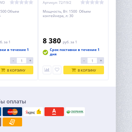
0WD
Артикул: 72/19/2
1500 Объем
Мощность, Вт: 1500 Объем
5
контейнера, л: 30
8 380
б.
за 1
руб.
за 1
вки в течение 1
Срок поставки в течение 1
дня
-
+
-
+
В КОРЗИНУ
В КОРЗИНУ
бы оплаты