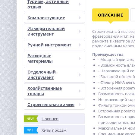
Туризм, активный
отдых
ОПИСАНИЕ
Комплектующие
Измерительный
Строительный пылесос
инструмент
фрезерования и т.п. 
ремонта в квартире и
Ручной инструмент
подключенным через р
Преимущества
Расходные
- Мощный двигател
материалы
- Возможность вла
- Нержавеющий кор
Отделочный
- Большой объем б
инструмент
- Фильтр HEPA для
Хозяйственные
- Встроенная розет
товары
Возможность влажн
Нержавеющий корп
Строительная химия
Фильтр тонкой очи
Встроенная розетк
Возможность подкл
Новинки
NEW
присоединительны
Максимальная ном
Хиты продаж
ХИТ
Специальные аксес