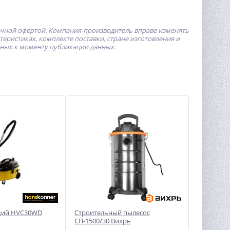
ичной офертой.
Компания-производитель
вправе изменять
ристиках, комплекте поставки, стране изготовления и
пных к моменту публикации данных.
щий HVC30WD
Строительный пылесос
СП-1500/30 Вихрь