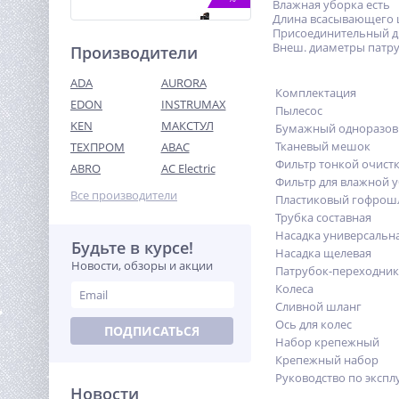
Влажная уборка есть
Длина всасывающего ш
Присоединительный д
Внеш. диаметры патруб
Производители
ADA
AURORA
Комплектация
EDON
INSTRUMAX
Пылесос
KEN
МАКСТУЛ
Бумажный одноразо
Тканевый мешок
ТЕХПРОМ
ABAC
Лебедка (3629 кг/28 м)
автомобильная TOR 12 V
Фильтр тонкой очист
ABRO
AC Electric
P8000
Фильтр для влажной 
39 298
Все производители
Пластиковый гофрошл
руб.
Трубка составная
Насадка универсальн
Будьте в курсе!
%
Насадка щелевая
Новости, обзоры и акции
Патрубок-переходник
Колеса
Сливной шланг
Ось для колес
ПОДПИСАТЬСЯ
Набор крепежный
Крепежный набор
Руководство по экспл
Новости
Лобзик акк. Greenworks