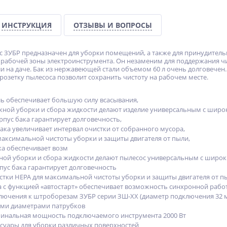
ИНСТРУКЦИЯ
ОТЗЫВЫ И ВОПРОСЫ
 ЗУБР предназначен для уборки помещений, а также для принудительн
из рабочей зоны электроинструмента. Он незаменим для поддержания чи
ли на даче. Бак из нержавеющей стали объемом 60 л очень долговечен
озетку пылесоса позволит сохранить чистоту на рабочем месте.
ь обеспечивает большую силу всасывания,
жной уборки и сбора жидкости делают изделие универсальным с шир
пус бака гарантирует долговечность,
ака увеличивает интервал очистки от собранного мусора,
 максимальной чистоты уборки и защиты двигателя от пыли,
ка обеспечивает возм
ой уборки и сбора жидкости делают пылесос универсальным с широ
ус бака гарантирует долговечность
стки HEPA для максимальной чистоты уборки и защиты двигателя от п
а с функцией «автостарт» обеспечивает возможность синхронной рабо
ючения к штроборезам ЗУБР серии ЗШ-ХХ (диаметр подключения 32 
ми диаметрами патрубков
инальная мощность подключаемого инструмента 2000 Вт
суары для уборки различных поверхностей