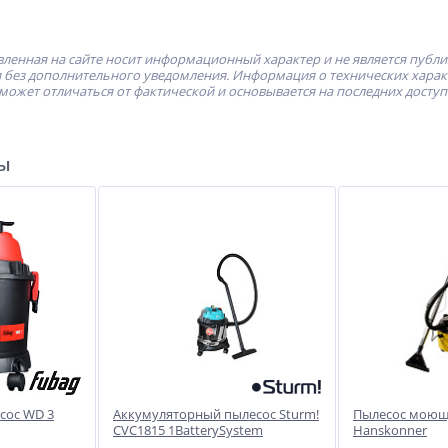
ленная на сайте носит информационный характер и не является публ
без дополнительного уведомления. Информация о технических характе
может отличаться от фактической и основывается на последних досту
ры
сос WD 3
Аккумуляторный пылесос Sturm!
Пылесос мою
CVC1815 1BatterySystem
Hanskonner