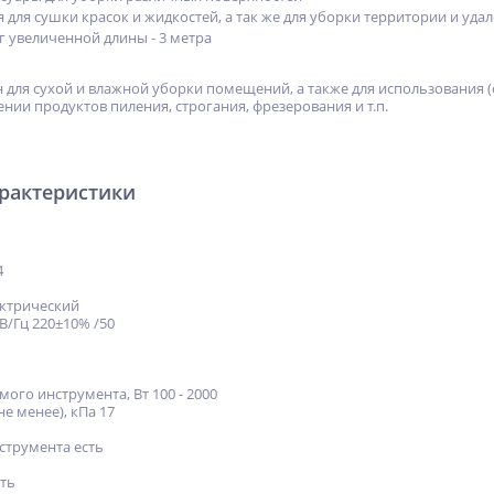
для сушки красок и жидкостей, а так же для уборки территории и уда
 увеличенной длины - 3 метра
 для сухой и влажной уборки помещений, а также для использования
нии продуктов пиления, строгания, фрезерования и т.п.
арактеристики
4
ектрический
В/Гц 220±10% /50
го инструмента, Вт 100 - 2000
е менее), кПа 17
струмента есть
ть