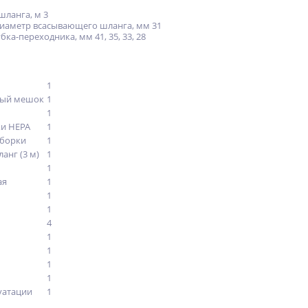
ланга, м 3
иаметр всасывающего шланга, мм 31
ка-переходника, мм 41, 35, 33, 28
1
вый мешок
1
1
ки HEPA
1
уборки
1
анг (3 м)
1
1
ая
1
1
1
4
1
1
1
1
уатации
1