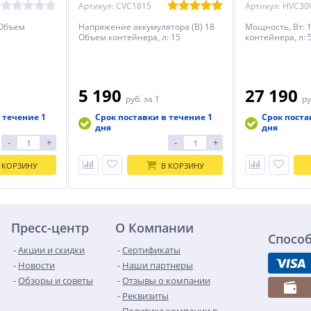
Артикул: CVC1815
Артикул: HVC3
 Объем
Напряжение аккумулятора (В) 18
Мощность, Вт: 
Объем контейнера, л: 15
контейнера, л: 
5 190
27 190
руб.
за 1
ру
 течение 1
Срок поставки в течение 1
Срок поста
дня
дня
-
+
-
+
 КОРЗИНУ
В КОРЗИНУ
Пресс-центр
О Компании
Спосо
Акции и скидки
Сертификаты
Новости
Наши партнеры
Обзоры и советы
Отзывы о компании
Реквизиты