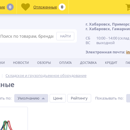
0
0
ние
Отложенные
г. Хабаровск, Приморс
г. Хабаровск, Гамарни
СБ 10:00 - 14:00 (склад
ВС выходной
Электронная почта:
i
ДКИ
НОВОСТИ
ОБЗОРЫ
ОПЛАТА
ДОСТАВКА
КРЕДИТ
ГА
Складское и грузоподъемное оборудование
жные
ть по
:
Умолчанию
Цене
Рейтингу
Показывать по
: