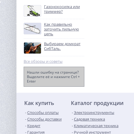
аккумуляторная
Газонокосилка или
Greenworks GD40CS18, 40V,
триммер?
21 990
40 см, бесщет, до 1,8 КВт, с
руб.
1хАКБ 4Ач и ЗУ
Как правильно
заточить пильную
%
цепь
Выбираем домкрат
СибТаль.
Все обзоры и советы
Нашли ошибку на странице?
Выделите её и нажмите Ctrl +
Enter
Электрогенератор
бензиновый DY6.5A Huter
43 910
руб.
Как купить
Каталог продукции
Способы оплаты
Электроинструменты
Способы доставки
Садовая техника
Кредит
Климатическая техника
Гарантия
Ручной инструмент