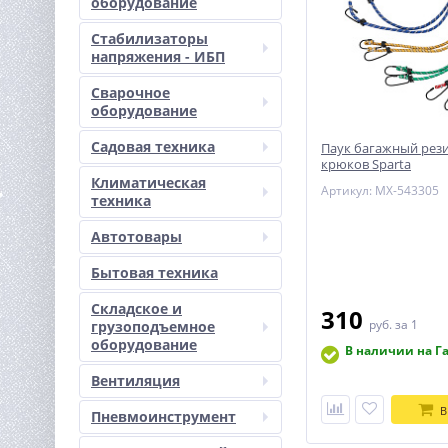
оборудование
Стабилизаторы
напряжения - ИБП
Сварочное
оборудование
Садовая техника
Паук багажный рези
крюков Sparta
Климатическая
Артикул: MX-543305
техника
Автотовары
Бытовая техника
Складское и
310
руб.
за 1
грузоподъемное
оборудование
В наличии на Г
Вентиляция
В
Пневмоинструмент