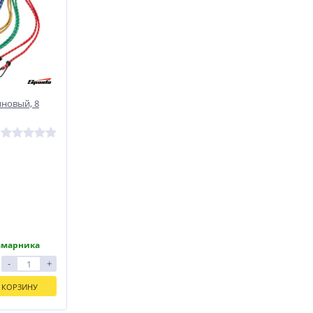
новый, 8
амарника
-
+
 КОРЗИНУ