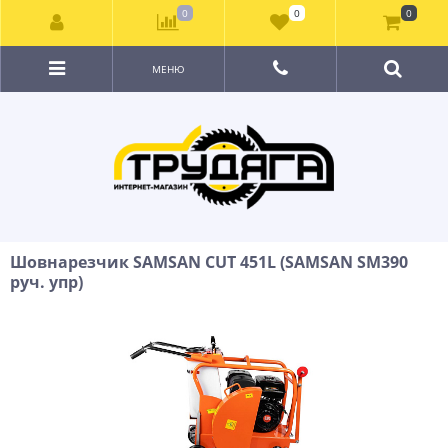
0
0
0
МЕНЮ
Шовнарезчик SAMSAN CUT 451L (SAMSAN SM390
руч. упр)